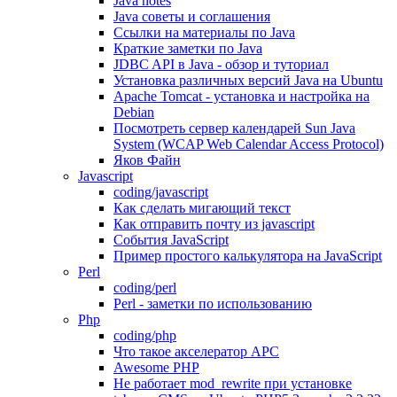
Java notes
Java советы и соглашения
Ссылки на материалы по Java
Краткие заметки по Java
JDBC API в Java - обзор и туториал
Установка различных версий Java на Ubuntu
Apache Tomcat - установка и настройка на
Debian
Посмотреть сервер календарей Sun Java
System (WCAP Web Calendar Access Protocol)
Яков Файн
Javascript
coding/javascript
Как сделать мигающий текст
Как отправить почту из javascript
События JavaScript
Пример простого калькулятора на JavaScript
Perl
coding/perl
Perl - заметки по использованию
Php
coding/php
Что такое акселератор APC
Awesome PHP
Не работает mod_rewrite при установке