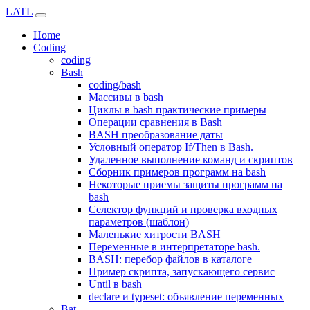
LATL
Home
Coding
coding
Bash
coding/bash
Массивы в bash
Циклы в bash практические примеры
Операции сравнения в Bash
BASH преобразование даты
Условный оператор If/Then в Bash.
Удаленное выполнение команд и скриптов
Сборник примеров программ на bash
Некоторые приемы защиты программ на
bash
Селектор функций и проверка входных
параметров (шаблон)
Маленькие хитрости BASH
Переменные в интерпретаторе bash.
BASH: перебор файлов в каталоге
Пример скрипта, запускающего сервис
Until в bash
declare и typeset: объявление переменных
Bat