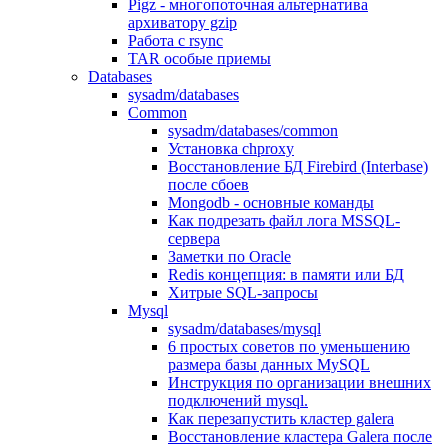
Pigz - многопоточная альтернатива
архиватору gzip
Работа с rsync
TAR особые приемы
Databases
sysadm/databases
Common
sysadm/databases/common
Установка chproxy
Восстановление БД Firebird (Interbase)
после сбоев
Mongodb - основные команды
Как подрезать файл лога MSSQL-
сервера
Заметки по Oracle
Redis концепция: в памяти или БД
Хитрые SQL-запросы
Mysql
sysadm/databases/mysql
6 простых советов по уменьшению
размера базы данных MySQL
Инструкция по организации внешних
подключений mysql.
Как перезапустить кластер galera
Восстановление кластера Galera после