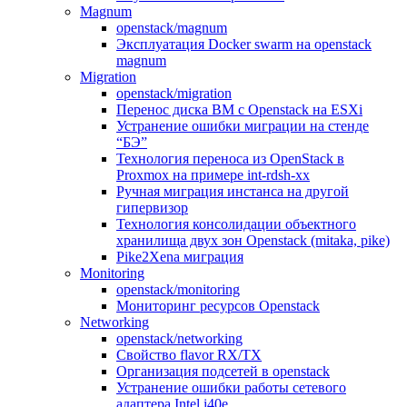
Magnum
openstack/magnum
Эксплуатация Docker swarm на openstack
magnum
Migration
openstack/migration
Перенос диска ВМ с Openstack на ESXi
Устранение ошибки миграции на стенде
“БЭ”
Технология переноса из OpenStack в
Proxmox на примере int-rdsh-xx
Ручная миграция инстанса на другой
гипервизор
Технология консолидации объектного
хранилища двух зон Openstack (mitaka, pike)
Pike2Xena миграция
Monitoring
openstack/monitoring
Мониторинг ресурсов Openstack
Networking
openstack/networking
Свойство flavor RX/TX
Организация подсетей в openstack
Устранение ошибки работы сетевого
адаптера Intel i40e