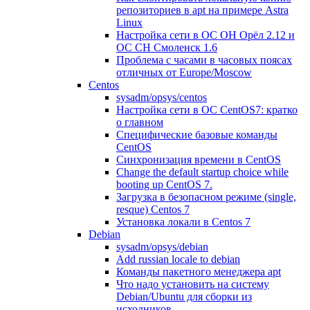
репозиториев в apt на примере Astra
Linux
Настройка сети в ОС ОН Орёл 2.12 и
ОС СН Смоленск 1.6
Проблема с часами в часовых поясах
отличных от Europe/Moscow
Centos
sysadm/opsys/centos
Настройка сети в ОС CentOS7: кратко
о главном
Специфические базовые команды
CentOS
Синхронизация времени в CentOS
Change the default startup choice while
booting up CentOS 7.
Загрузка в безопасном режиме (single,
resque) Centos 7
Установка локали в Centos 7
Debian
sysadm/opsys/debian
Add russian locale to debian
Команды пакетного менеджера apt
Что надо установить на систему
Debian/Ubuntu для сборки из
исходников