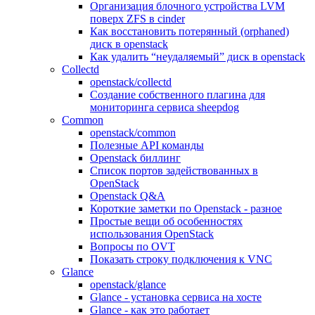
Организация блочного устройства LVM
поверх ZFS в cinder
Как восстановить потерянный (orphaned)
диск в openstack
Как удалить “неудаляемый” диск в openstack
Collectd
openstack/collectd
Создание собственного плагина для
мониторинга сервиса sheepdog
Common
openstack/common
Полезные API команды
Openstack биллинг
Список портов задействованных в
OpenStack
Openstack Q&A
Короткие заметки по Openstack - разное
Простые вещи об особенностях
использования OpenStack
Вопросы по OVT
Показать строку подключения к VNC
Glance
openstack/glance
Glance - установка сервиса на хосте
Glance - как это работает