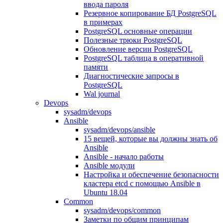
ввода пароля
Резервное копирование БД PostgreSQL
в примерах
PostgreSQL основные операции
Полезные трюки PostgreSQL
Обновление версии PostgreSQL
PostgreSQL таблица в оперативной
памяти
Диагностические запросы в
PostgreSQL
Wal journal
Devops
sysadm/devops
Ansible
sysadm/devops/ansible
15 вещей, которые вы должны знать об
Ansible
Ansible - начало работы
Ansible модули
Настройка и обеспечение безопасности
кластера etcd с помощью Ansible в
Ubuntu 18.04
Common
sysadm/devops/common
Заметки по общим принципам