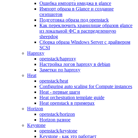
Ошибка импорта имиджа в glance
Импорт образа в Glance и создание
снэпшотов
Подготовка образа под openstack
Как переключить хранилище образов glance
из локальной ФС в распределенную
sheepdog
Сборка образа Windows Server с драйвером
SCSI
Haproxy
openstack/haproxy
Настройка логов haproxy в debian
Заметки по haproxy
Heat
openstack/heat
Configuring auto scaling for Compute instances
Heat - первые шаги
Heat orchestration template guide
Heat openstack в примерах
Horizon
openstack/horizon
Horizon разное
Keystone
openstack/keystone
Keystone - как это работает