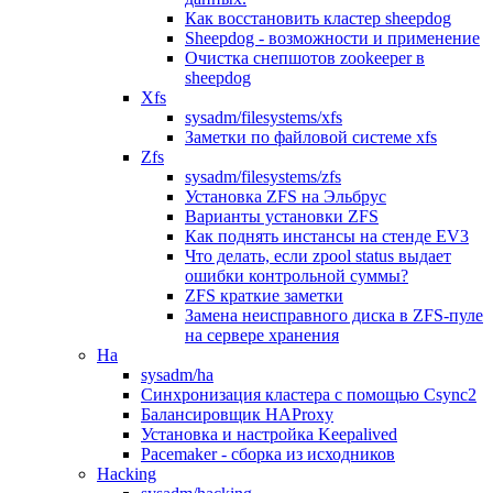
Как восстановить кластер sheepdog
Sheepdog - возможности и применение
Очистка снепшотов zookeeper в
sheepdog
Xfs
sysadm/filesystems/xfs
Заметки по файловой системе xfs
Zfs
sysadm/filesystems/zfs
Установка ZFS на Эльбрус
Варианты установки ZFS
Как поднять инстансы на стенде EV3
Что делать, если zpool status выдает
ошибки контрольной суммы?
ZFS краткие заметки
Замена неисправного диска в ZFS-пуле
на сервере хранения
Ha
sysadm/ha
Синхронизация кластера с помощью Csync2
Балансировщик HAProxy
Установка и настройка Keepalived
Pacemaker - сборка из исходников
Hacking