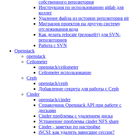
собственного репозитория
Инструкция по использованию gitlab для
коллег
Удаление файла из истории репозитория git
Миграция проектов на другую систему
отслеживания кода
Как делать relocate (релокейт) для SVN-
репозиториев
Работа с SVN
Openstack
openstack
Ceilometer
openstack/ceilometer
Ceilometer использование
Ceph
openstack/ceph
Добавление секрета для работы с Ceph
Cinder
openstack/cinder
Справочник Openstack API при работе с
дисками
Cinder проблемы с удалением диска
Устранение проблемы cinder NFS share
Cinder - заметки по настройке
iSCSI: как удалить зависшие сессии?