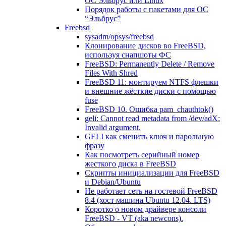
ОС Эльбрус или Linux
Порядок работы с пакетами для ОС
“Эльбрус”
Freebsd
sysadm/opsys/freebsd
Клонирование дисков во FreeBSD,
используя снапшоты ФС
FreeBSD: Permanently Delete / Remove
Files With Shred
FreeBSD 11: монтируем NTFS флешки
и внешние жёсткие диски с помощью
fuse
FreeBSD 10. Ошибка pam_chauthtok()
geli: Cannot read metadata from /dev/adX:
Invalid argument.
GELI как сменить ключ и парольную
фразу
Как посмотреть серийный номер
жесткого диска в FreeBSD
Скрипты инициализации для FreeBSD
и Debian/Ubuntu
Не работает сеть на гостевой FreeBSD
8.4 (хост машина Ubuntu 12.04. LTS)
Коротко о новом драйвере консоли
FreeBSD - VT (aka newcons).