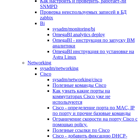
Как настроить и проверить, работает-ли
SNMPD
Проверка неиспользуемых записей в БД
zabbix
Bi
sysadm/monitoring/bi
OmegaBI analytics deploy
OmegaBI - инструкция по запуску ВМ
аналитики
OmegaBI инструкция по установке на
Astra Linux
Networking
sysadm/networking
Cisco
sysadm/networking/cisco
Полезные команды Cisco
Как узнать какие порты на
коммутаторах Cisco уже не
используются
Cisco - определение порта по MAC, IP
по порту и прочие базовые команды
Ограничение скорости на порту Cisco c
помощью policy.
Полезные ссылки по Cisco
Cisco - добавить фиксацию DHCP-