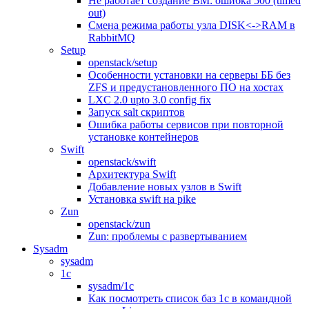
Не работает создание ВМ: ошибка 500 (timed
out)
Смена режима работы узла DISK<->RAM в
RabbitMQ
Setup
openstack/setup
Особенности установки на серверы ББ без
ZFS и предустановленного ПО на хостах
LXC 2.0 upto 3.0 config fix
Запуск salt скриптов
Ошибка работы сервисов при повторной
установке контейнеров
Swift
openstack/swift
Архитектура Swift
Добавление новых узлов в Swift
Установка swift на pike
Zun
openstack/zun
Zun: проблемы с развертыванием
Sysadm
sysadm
1c
sysadm/1c
Как посмотреть список баз 1с в командной