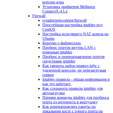
версию ядра
Установка драйверов Mellanox
ConnectX-4 Lx
Firewall
sysadm/networking/firewall
Простейшая настройка iptables под
CentOS
Настройка исходящего NAT шлюза на
Ubuntu
Коротко о файрволлах
Проброс портов внутрь LAN с
помощью iptables
Проброс и перенаправление портов
средствами iptables
Как сменить набор правил ipfw с
удаленной консоли, не перезагружая
сервер
Iptables правила - общая информация и
как это работает.
Как сохранить правила iptables для
автозагрузки
Пример команды iptables для проброса
порта из интернета в виртуалку
Как перенаправлять пакеты на
локальном хосте с одного порта на