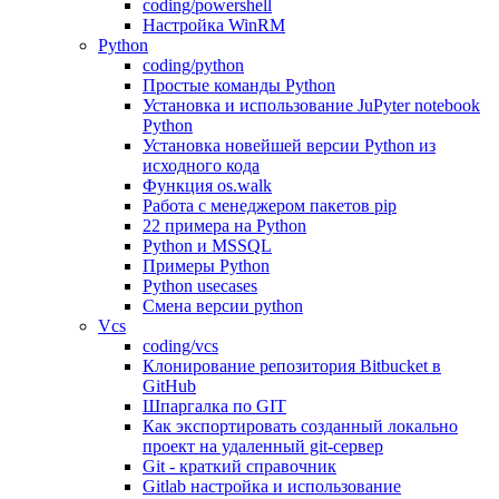
coding/powershell
Настройка WinRM
Python
coding/python
Простые команды Python
Установка и использование JuPyter notebook
Python
Установка новейшей версии Python из
исходного кода
Функция os.walk
Работа с менеджером пакетов pip
22 примера на Python
Python и MSSQL
Примеры Python
Python usecases
Смена версии python
Vcs
coding/vcs
Клонирование репозитория Bitbucket в
GitHub
Шпаргалка по GIT
Как экспортировать созданный локально
проект на удаленный git-сервер
Git - краткий справочник
Gitlab настройка и использование