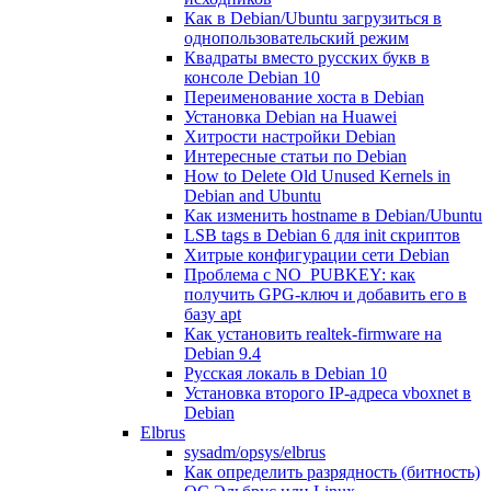
Как в Debian/Ubuntu загрузиться в
однопользовательский режим
Квадраты вместо русских букв в
консоле Debian 10
Переименование хоста в Debian
Установка Debian на Huawei
Хитрости настройки Debian
Интересные статьи по Debian
How to Delete Old Unused Kernels in
Debian and Ubuntu
Как изменить hostname в Debian/Ubuntu
LSB tags в Debian 6 для init скриптов
Хитрые конфигурации сети Debian
Проблема с NO_PUBKEY: как
получить GPG-ключ и добавить его в
базу apt
Как установить realtek-firmware на
Debian 9.4
Русская локаль в Debian 10
Установка второго IP-адреса vboxnet в
Debian
Elbrus
sysadm/opsys/elbrus
Как определить разрядность (битность)