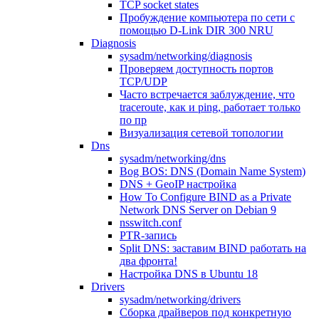
TCP socket states
Пробуждение компьютера по сети с
помощью D-Link DIR 300 NRU
Diagnosis
sysadm/networking/diagnosis
Проверяем доступность портов
TCP/UDP
Часто встречается заблуждение, что
traceroute, как и ping, работает только
по пр
Визуализация сетевой топологии
Dns
sysadm/networking/dns
Bog BOS: DNS (Domain Name System)
DNS + GeoIP настройка
How To Configure BIND as a Private
Network DNS Server on Debian 9
nsswitch.conf
PTR-запись
Split DNS: заставим BIND работать на
два фронта!
Настройка DNS в Ubuntu 18
Drivers
sysadm/networking/drivers
Сборка драйверов под конкретную