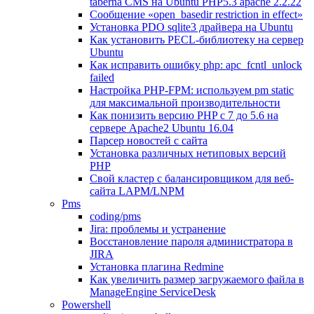
taberna CMS на Ubuntu PHP5.3 apache 2.2.22
Сообщение «open_basedir restriction in effect»
Установка PDO sqlite3 драйвера на Ubuntu
Как установить PECL-библиотеку на сервер
Ubuntu
Как исправить ошибку php: apc_fcntl_unlock
failed
Настройка PHP-FPM: используем pm static
для максимальной производительности
Как понизить версию PHP c 7 до 5.6 на
сервере Apache2 Ubuntu 16.04
Парсер новостей с сайта
Установка различных нетиповых версий
PHP
Свой кластер с балансировщиком для веб-
сайта LAPM/LNPM
Pms
coding/pms
Jira: проблемы и устранение
Восстановление пароля администратора в
JIRA
Установка плагина Redmine
Как увеличить размер загружаемого файла в
ManageEngine ServiceDesk
Powershell