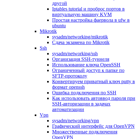
другой
Iptables tutorial и проброс портов в
виртуальную машину KVM
Простая настройка фаервола в ufw в
ubuntu
Mikrotik
sysadm/networking/mikrotik
Сдача экзамена по Mikrotik
Ssh
sysadm/networking/ssh
Организация SSH-туннеля
Использование ключа OpenSSH
Ограниченный доступ к папке по
SFTP-протоколу
Конвертируем приватный ключ putty в
формат openssh
Ошибка подключения по SSH
Как использовать автоввод пароля при
SSH-авторизации в задачах
автоматизации
Vpn
sysadm/networking/vpn
Графический интерфейс для OpenVPN
Множественные подключения
OpenVPN