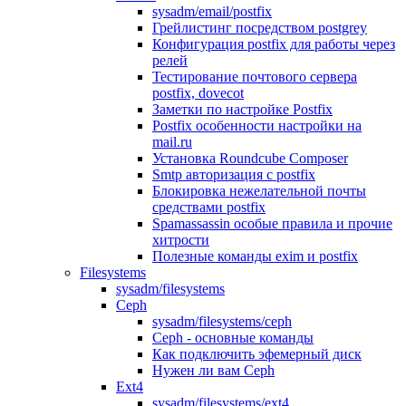
sysadm/email/postfix
Грейлистинг посредством postgrey
Конфигурация postfix для работы через
релей
Тестирование почтового сервера
postfix, dovecot
Заметки по настройке Postfix
Postfix особенности настройки на
mail.ru
Установка Roundcube Composer
Smtp авторизация с postfix
Блокировка нежелательной почты
средствами postfix
Spamassassin особые правила и прочие
хитрости
Полезные команды exim и postfix
Filesystems
sysadm/filesystems
Ceph
sysadm/filesystems/ceph
Ceph - основные команды
Как подключить эфемерный диск
Нужен ли вам Ceph
Ext4
sysadm/filesystems/ext4