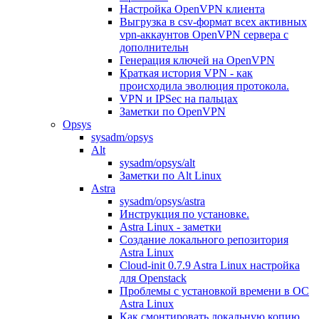
Настройка OpenVPN клиента
Выгрузка в csv-формат всех активных
vpn-аккаунтов OpenVPN сервера с
дополнительн
Генерация ключей на OpenVPN
Краткая история VPN - как
происходила эволюция протокола.
VPN и IPSec на пальцах
Заметки по OpenVPN
Opsys
sysadm/opsys
Alt
sysadm/opsys/alt
Заметки по Alt Linux
Astra
sysadm/opsys/astra
Инструкция по установке.
Astra Linux - заметки
Создание локального репозитория
Astra Linux
Cloud-init 0.7.9 Astra Linux настройка
для Openstack
Проблемы с установкой времени в ОС
Astra Linux
Как смонтировать локальную копию