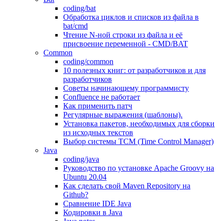
coding/bat
Обработка циклов и списков из файла в
bat/cmd
Чтение N-ной строки из файла и её
присвоение переменной - CMD/BAT
Common
coding/common
10 полезных книг: от разработчиков и для
разработчиков
Советы начинающему программисту
Confluence не работает
Как применить патч
Регулярные выражения (шаблоны).
Установка пакетов, необходимых для сборки
из исходных текстов
Выбор системы TCM (Time Control Manager)
Java
coding/java
Руководство по установке Apache Groovy на
Ubuntu 20.04
Как сделать свой Maven Repository на
Github?
Сравнение IDE Java
Кодировки в Java