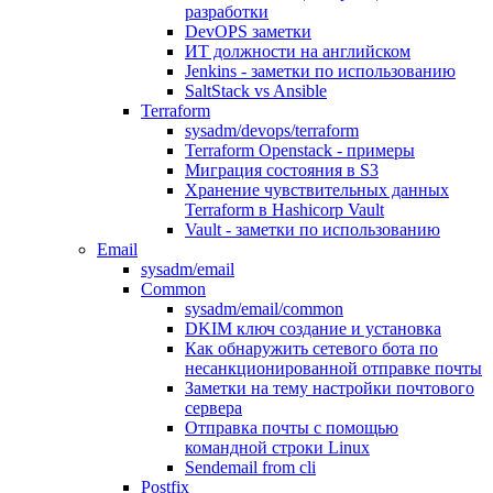
разработки
DevOPS заметки
ИТ должности на английском
Jenkins - заметки по использованию
SaltStack vs Ansible
Terraform
sysadm/devops/terraform
Terraform Openstack - примеры
Миграция состояния в S3
Хранение чувствительных данных
Terraform в Hashicorp Vault
Vault - заметки по использованию
Email
sysadm/email
Common
sysadm/email/common
DKIM ключ создание и установка
Как обнаружить сетевого бота по
несанкционированной отправке почты
Заметки на тему настройки почтового
сервера
Отправка почты с помощью
командной строки Linux
Sendemail from cli
Postfix