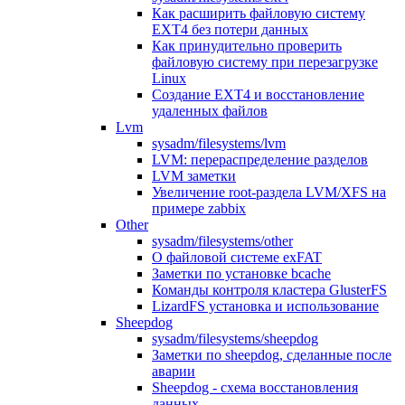
Как расширить файловую систему
EXT4 без потери данных
Как принудительно проверить
файловую систему при перезагрузке
Linux
Создание EXT4 и восстановление
удаленных файлов
Lvm
sysadm/filesystems/lvm
LVM: перераспределение разделов
LVM заметки
Увеличение root-раздела LVM/XFS на
примере zabbix
Other
sysadm/filesystems/other
О файловой системе exFAT
Заметки по установке bcache
Команды контроля кластера GlusterFS
LizardFS установка и использование
Sheepdog
sysadm/filesystems/sheepdog
Заметки по sheepdog, сделанные после
аварии
Sheepdog - схема восстановления
данных.