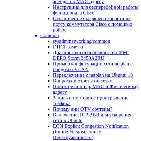
аренды по MAC-адресу
Инструкция для бесперебойной работы
функционала Cisco
Ограничение входящей скорости на
порту коммутатора Cisco c помощью
policy.
Common
sysadm/networking/common
DHCP заметки
Диагностика неисправностей IPMI
DEPO Storm 3450A2RU
Пример конфигурации сети netplan с
бондом и VLAN
Переключение с netplan на Ubuntu 18
Вопросы и ответы по сетям
Поиск цели по ip, MAC и Физическому
адресу
Запись и повторное проигрывание
трафика
Почему дни OTV сочтены?
Включение TCP BBR для ускорения
сети в Ubuntu
ECN Explicit Congestion Notification
(Явное Уведомление о
Перегруженности)