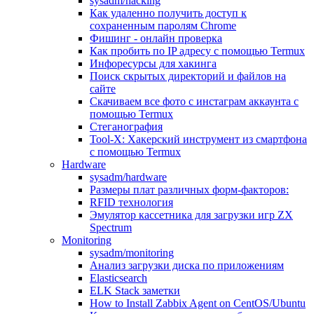
sysadm/hacking
Как удаленно получить доступ к
сохраненным паролям Chrome
Фишинг - онлайн проверка
Как пробить по IP адресу с помощью Termux
Инфоресурсы для хакинга
Поиск скрытых директорий и файлов на
сайте
Скачиваем все фото с инстаграм аккаунта с
помощью Termux
Стеганография
Tool-X: Хакерский инструмент из смартфона
с помощью Termux
Hardware
sysadm/hardware
Размеры плат различных форм-факторов:
RFID технология
Эмулятор кассетника для загрузки игр ZX
Spectrum
Monitoring
sysadm/monitoring
Анализ загрузки диска по приложениям
Elasticsearch
ELK Stack заметки
How to Install Zabbix Agent on CentOS/Ubuntu