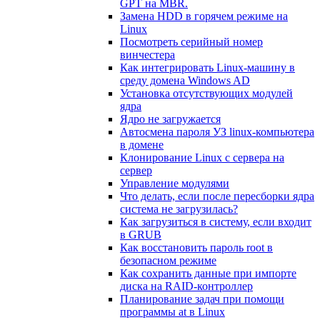
GPT на MBR.
Замена HDD в горячем режиме на
Linux
Посмотреть серийный номер
винчестера
Как интегрировать Linux-машину в
среду домена Windows AD
Установка отсутствующих модулей
ядра
Ядро не загружается
Автосмена пароля УЗ linux-компьютера
в домене
Клонирование Linux с сервера на
сервер
Управление модулями
Что делать, если после пересборки ядра
система не загрузилась?
Как загрузиться в систему, если входит
в GRUB
Как восстановить пароль root в
безопасном режиме
Как сохранить данные при импорте
диска на RAID-контроллер
Планирование задач при помощи
программы at в Linux