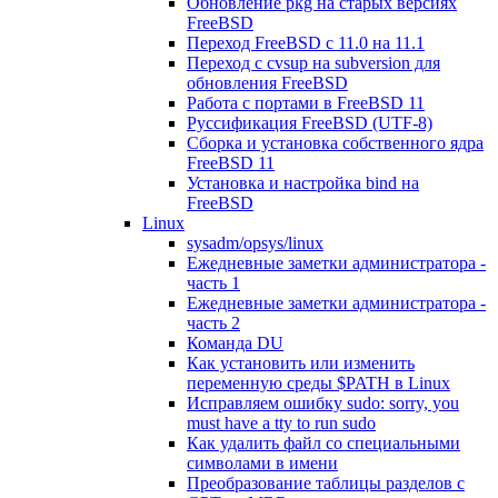
Обновление pkg на старых версиях
FreeBSD
Переход FreeBSD c 11.0 на 11.1
Переход с cvsup на subversion для
обновления FreeBSD
Работа с портами в FreeBSD 11
Руссификация FreeBSD (UTF-8)
Сборка и установка собственного ядра
FreeBSD 11
Установка и настройка bind на
FreeBSD
Linux
sysadm/opsys/linux
Ежедневные заметки администратора -
часть 1
Ежедневные заметки администратора -
часть 2
Команда DU
Как установить или изменить
переменную среды $PATH в Linux
Исправляем ошибку sudo: sorry, you
must have a tty to run sudo
Как удалить файл со специальными
символами в имени
Преобразование таблицы разделов с