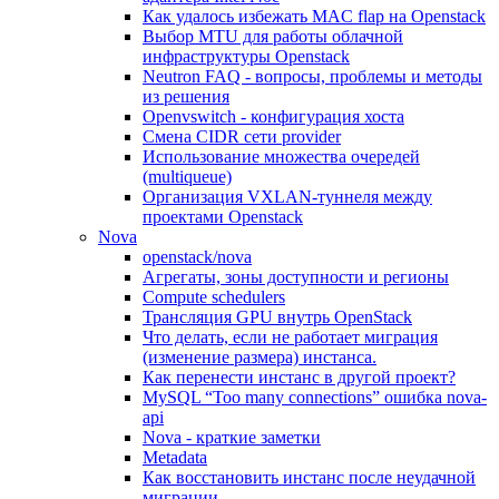
Как удалось избежать MAC flap на Openstack
Выбор MTU для работы облачной
инфраструктуры Openstack
Neutron FAQ - вопросы, проблемы и методы
из решения
Openvswitch - конфигурация хоста
Смена CIDR сети provider
Использование множества очередей
(multiqueue)
Организация VXLAN-туннеля между
проектами Openstack
Nova
openstack/nova
Агрегаты, зоны доступности и регионы
Compute schedulers
Трансляция GPU внутрь OpenStack
Что делать, если не работает миграция
(изменение размера) инстанса.
Как перенести инстанс в другой проект?
MySQL “Too many connections” ошибка nova-
api
Nova - краткие заметки
Metadata
Как восстановить инстанс после неудачной
миграции