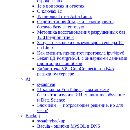
строке Linux
1с в вопросах и ответах
О ключах 1с
Установка 1с на Astra Linux
Скрипт типовой задачи – скопировать
боевую базу в тестовую
Методика восстановления разрушенных баз
1С:Предприятие 8
Запуск нескольких экземпляров сервера 1С
на Linux
Как сменить приоритет протокола ipv4/ipv6
Бэкап БД PostrgreSQL с бинарными данными
происходит с ошибкой
Библиотека V82.ComConnector на 64-х
разрядном сервере
Ai
sysadm/ai
21 канал на YouTube, где вы можете
бесплатно изучить ИИ, машинное обучение
и Data Science
Блокчейн — потрясающее решение, но для
чего?
Backup
sysadm/backup
Bacula - ошибки MySQL и DNS