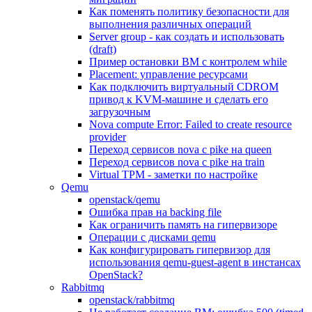
Как поменять политику безопасности для
выполнения различных операций
Server group - как создать и использовать
(draft)
Пример остановки ВМ с контролем while
Placement: управление ресурсами
Как подключить виртуальный CDROM
привод к KVM-машине и сделать его
загрузочным
Nova compute Error: Failed to create resource
provider
Переход сервисов nova с pike на queen
Переход сервисов nova с pike на train
Virtual TPM - заметки по настройке
Qemu
openstack/qemu
Ошибка прав на backing file
Как ограничить память на гипервизоре
Операции с дисками qemu
Как конфигурировать гипервизор для
использования qemu-guest-agent в инстансах
OpenStack?
Rabbitmq
openstack/rabbitmq