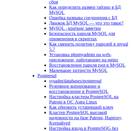
сбоя
Как определить размер таблиц в БД
MySQL
Ошибка разрыва соединения с БД
Движок БД MySQL — что это такое?
MySQL - краткие заметки
Безопасность пароля MySQL для
применения в скриптах
Как сменить политику паролей в mysql
5.7
Установка phpmyadmin на web-
приложение, работающее на nginx
Восстановление пароля root в MySQL
Маленькие хитрости MySQL
Postgresql
sysadm/databases/postgresql
Резервное копирование и
восстановление в PostgreSQL
Настройка кластера PostgreSQL на
Patroni в ОС Astra Linux
Как обновить устаревший ключ
Кластер PostgreSQL высокой
надежности на базе Patroni, Haproxy,
Keepalived
Настройка входа в PostgreSQG без