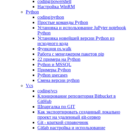
coding/powershell
Настройка WinRM
Python
coding/python
Простые команды Python
Установка и использование JuPyter notebook
Python
Установка новейшей версии Python из
исходного кода
Функция os.walk
Работа с менеджером пакетов pip
22 примера на Python
Python и MSSQL
Примеры Python
Python usecases
Смена версии python
Vcs
coding/vcs
Клонирование репозитория Bitbucket в
GitHub
Шпаргалка по GIT
Как экспортировать созданный локально
проект на удаленный git-сервер
Git - краткий справочник
Gitlab настройка и использование