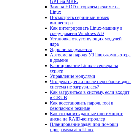
GPT на MBR.
Замена HDD в горячем режиме на
Linux
Посмотреть серийный номер
винчестера
Как интегрировать Linux-машину в
среду домена Windows AD
Установка отсутствующих модулей
ядра
Ядро не загружается
Автосмена пароля УЗ linux-компьютера
в домене
Клонирование Linux с сервера на
сервер
Управление модулями
Что делать, если после пересборки ядра
система не загрузилась?
Как загрузиться в систему, если входит
в GRUB
Как восстановить пароль root в
безопасном режиме
Как сохранить данные при импорте
диска на RAID-контроллер
Планирование задач при помощи
программы at в Linux