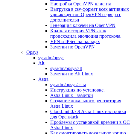
Настройка OpenVPN клиента
Выгрузка в csv-формат всех активных
vpn-аккаунтов OpenVPN сервера с
дополнительн
Генерация ключей на OpenVPN
Краткая история VPN - как
происходила эволюция протокола.
VPN и IPSec на пальцах
Заметки по OpenVPN
Opsys
sysadm/opsys
Alt
sysadm/opsys/alt
Заметки по Alt Linux
Astra
sysadm/opsys/astra
Инструкция по установке.
Astra Linux - заметки
Создание локального репозитория
Astra Linux
Cloud-init 0.7.9 Astra Linux настройка
для Openstack
Проблемы с установкой времени в ОС
Astra Linux
Как смонтировать локальную копию