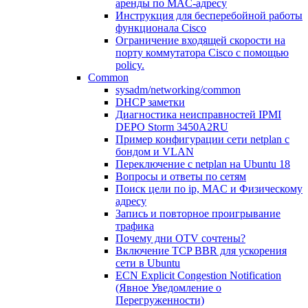
аренды по MAC-адресу
Инструкция для бесперебойной работы
функционала Cisco
Ограничение входящей скорости на
порту коммутатора Cisco c помощью
policy.
Common
sysadm/networking/common
DHCP заметки
Диагностика неисправностей IPMI
DEPO Storm 3450A2RU
Пример конфигурации сети netplan с
бондом и VLAN
Переключение с netplan на Ubuntu 18
Вопросы и ответы по сетям
Поиск цели по ip, MAC и Физическому
адресу
Запись и повторное проигрывание
трафика
Почему дни OTV сочтены?
Включение TCP BBR для ускорения
сети в Ubuntu
ECN Explicit Congestion Notification
(Явное Уведомление о
Перегруженности)