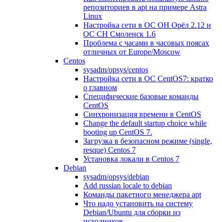
репозиториев в apt на примере Astra
Linux
Настройка сети в ОС ОН Орёл 2.12 и
ОС СН Смоленск 1.6
Проблема с часами в часовых поясах
отличных от Europe/Moscow
Centos
sysadm/opsys/centos
Настройка сети в ОС CentOS7: кратко
о главном
Специфические базовые команды
CentOS
Синхронизация времени в CentOS
Change the default startup choice while
booting up CentOS 7.
Загрузка в безопасном режиме (single,
resque) Centos 7
Установка локали в Centos 7
Debian
sysadm/opsys/debian
Add russian locale to debian
Команды пакетного менеджера apt
Что надо установить на систему
Debian/Ubuntu для сборки из
исходников