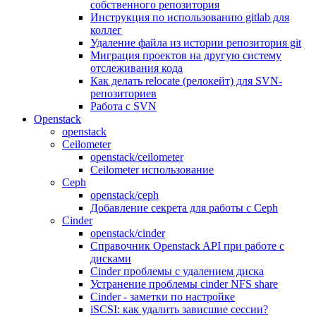
собственного репозитория
Инструкция по использованию gitlab для
коллег
Удаление файла из истории репозитория git
Миграция проектов на другую систему
отслеживания кода
Как делать relocate (релокейт) для SVN-
репозиториев
Работа с SVN
Openstack
openstack
Ceilometer
openstack/ceilometer
Ceilometer использование
Ceph
openstack/ceph
Добавление секрета для работы с Ceph
Cinder
openstack/cinder
Справочник Openstack API при работе с
дисками
Cinder проблемы с удалением диска
Устранение проблемы cinder NFS share
Cinder - заметки по настройке
iSCSI: как удалить зависшие сессии?