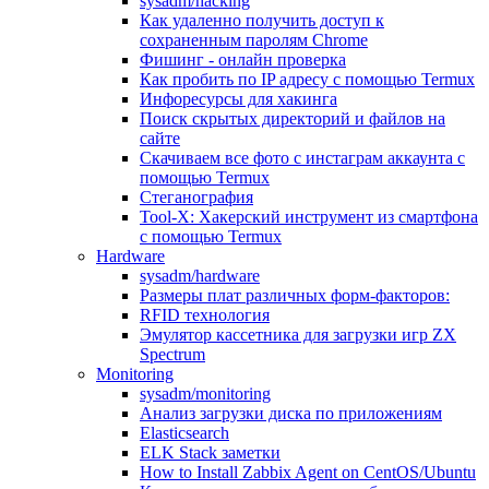
sysadm/hacking
Как удаленно получить доступ к
сохраненным паролям Chrome
Фишинг - онлайн проверка
Как пробить по IP адресу с помощью Termux
Инфоресурсы для хакинга
Поиск скрытых директорий и файлов на
сайте
Скачиваем все фото с инстаграм аккаунта с
помощью Termux
Стеганография
Tool-X: Хакерский инструмент из смартфона
с помощью Termux
Hardware
sysadm/hardware
Размеры плат различных форм-факторов:
RFID технология
Эмулятор кассетника для загрузки игр ZX
Spectrum
Monitoring
sysadm/monitoring
Анализ загрузки диска по приложениям
Elasticsearch
ELK Stack заметки
How to Install Zabbix Agent on CentOS/Ubuntu