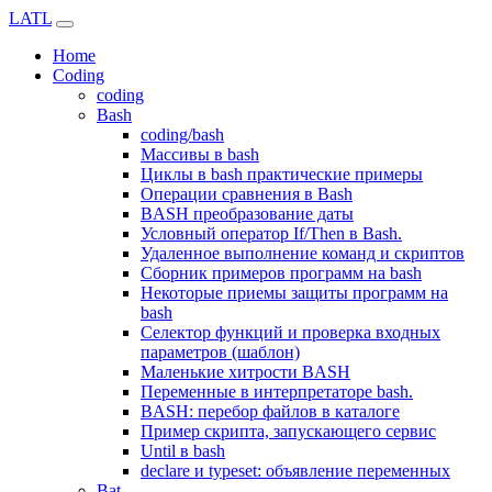
LATL
Home
Coding
coding
Bash
coding/bash
Массивы в bash
Циклы в bash практические примеры
Операции сравнения в Bash
BASH преобразование даты
Условный оператор If/Then в Bash.
Удаленное выполнение команд и скриптов
Сборник примеров программ на bash
Некоторые приемы защиты программ на
bash
Селектор функций и проверка входных
параметров (шаблон)
Маленькие хитрости BASH
Переменные в интерпретаторе bash.
BASH: перебор файлов в каталоге
Пример скрипта, запускающего сервис
Until в bash
declare и typeset: объявление переменных
Bat