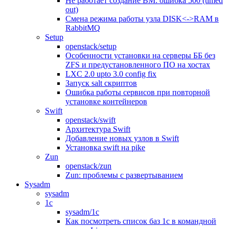
Не работает создание ВМ: ошибка 500 (timed
out)
Смена режима работы узла DISK<->RAM в
RabbitMQ
Setup
openstack/setup
Особенности установки на серверы ББ без
ZFS и предустановленного ПО на хостах
LXC 2.0 upto 3.0 config fix
Запуск salt скриптов
Ошибка работы сервисов при повторной
установке контейнеров
Swift
openstack/swift
Архитектура Swift
Добавление новых узлов в Swift
Установка swift на pike
Zun
openstack/zun
Zun: проблемы с развертыванием
Sysadm
sysadm
1c
sysadm/1c
Как посмотреть список баз 1с в командной