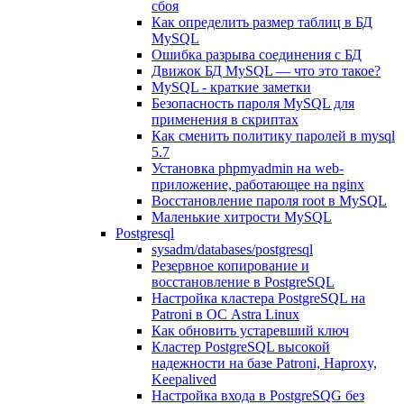
сбоя
Как определить размер таблиц в БД
MySQL
Ошибка разрыва соединения с БД
Движок БД MySQL — что это такое?
MySQL - краткие заметки
Безопасность пароля MySQL для
применения в скриптах
Как сменить политику паролей в mysql
5.7
Установка phpmyadmin на web-
приложение, работающее на nginx
Восстановление пароля root в MySQL
Маленькие хитрости MySQL
Postgresql
sysadm/databases/postgresql
Резервное копирование и
восстановление в PostgreSQL
Настройка кластера PostgreSQL на
Patroni в ОС Astra Linux
Как обновить устаревший ключ
Кластер PostgreSQL высокой
надежности на базе Patroni, Haproxy,
Keepalived
Настройка входа в PostgreSQG без