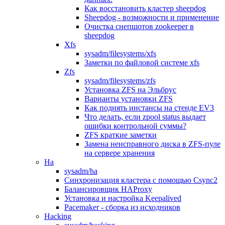
Как восстановить кластер sheepdog
Sheepdog - возможности и применение
Очистка снепшотов zookeeper в
sheepdog
Xfs
sysadm/filesystems/xfs
Заметки по файловой системе xfs
Zfs
sysadm/filesystems/zfs
Установка ZFS на Эльбрус
Варианты установки ZFS
Как поднять инстансы на стенде EV3
Что делать, если zpool status выдает
ошибки контрольной суммы?
ZFS краткие заметки
Замена неисправного диска в ZFS-пуле
на сервере хранения
Ha
sysadm/ha
Синхронизация кластера с помощью Csync2
Балансировщик HAProxy
Установка и настройка Keepalived
Pacemaker - сборка из исходников
Hacking