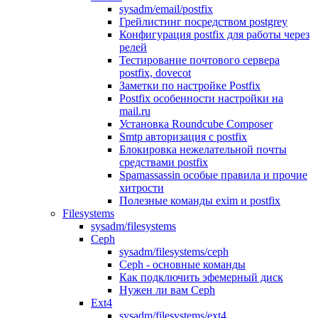
sysadm/email/postfix
Грейлистинг посредством postgrey
Конфигурация postfix для работы через
релей
Тестирование почтового сервера
postfix, dovecot
Заметки по настройке Postfix
Postfix особенности настройки на
mail.ru
Установка Roundcube Composer
Smtp авторизация с postfix
Блокировка нежелательной почты
средствами postfix
Spamassassin особые правила и прочие
хитрости
Полезные команды exim и postfix
Filesystems
sysadm/filesystems
Ceph
sysadm/filesystems/ceph
Ceph - основные команды
Как подключить эфемерный диск
Нужен ли вам Ceph
Ext4
sysadm/filesystems/ext4