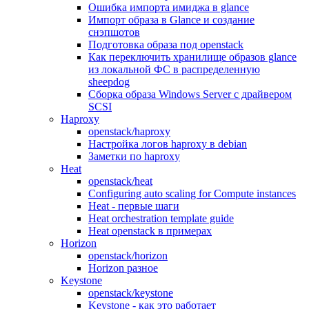
Ошибка импорта имиджа в glance
Импорт образа в Glance и создание
снэпшотов
Подготовка образа под openstack
Как переключить хранилище образов glance
из локальной ФС в распределенную
sheepdog
Сборка образа Windows Server с драйвером
SCSI
Haproxy
openstack/haproxy
Настройка логов haproxy в debian
Заметки по haproxy
Heat
openstack/heat
Configuring auto scaling for Compute instances
Heat - первые шаги
Heat orchestration template guide
Heat openstack в примерах
Horizon
openstack/horizon
Horizon разное
Keystone
openstack/keystone
Keystone - как это работает