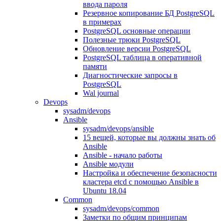
ввода пароля
Резервное копирование БД PostgreSQL
в примерах
PostgreSQL основные операции
Полезные трюки PostgreSQL
Обновление версии PostgreSQL
PostgreSQL таблица в оперативной
памяти
Диагностические запросы в
PostgreSQL
Wal journal
Devops
sysadm/devops
Ansible
sysadm/devops/ansible
15 вещей, которые вы должны знать об
Ansible
Ansible - начало работы
Ansible модули
Настройка и обеспечение безопасности
кластера etcd с помощью Ansible в
Ubuntu 18.04
Common
sysadm/devops/common
Заметки по общим принципам