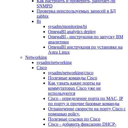
Как настроить и проверить, работает-ли
SNMPD
Проверка неиспользуемых записей в БД
zabbix
Bi
sysadm/monitoring/bi
OmegaBI analytics deploy
OmegaBI - инструкция по запуску ВМ
аналитики
OmegaBI инструкция по установке на
Astra Linux
Networking
sysadm/networking
Cisco
sysadm/networking/cisco
Полезные команды Cisco
Как узнать какие порты на
коммутаторах Cisco уже не
используются
Cisco - определение порта по MAC, IP
по порту и прочие базовые команды
Ограничение скорости на порту Cisco c
помощью policy.
Полезные ссылки по Cisco
Cisco - добавить фиксацию DHCP-