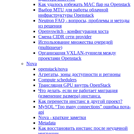
Как удалось избежать MAC flap на Openstack
Выбор MTU для работы облачной
инфраструктуры Openstack
Neutron FAQ - вопросы, проблемы и методы
из решения
Openvswitch - конфигурация хоста
Смена CIDR сети provider
Использование множества очередей
(multiqueue)
Организация VXLAN-туннеля между
проектами Openstack
Nova
openstack/nova
Агрегаты, зоны доступности и регионы
Compute schedulers
Трансляция GPU внутрь OpenStack
Что делать, если не работает миграция
(изменение размера) инстанса.
Как перенести инстанс в другой проект?
MySQL “Too many connections” ошибка nova-
api
Nova - краткие заметки
Metadata
Как восстановить инстанс после неудачной
миграции