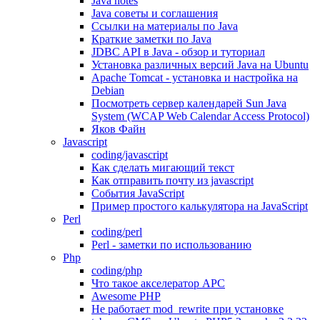
Java notes
Java советы и соглашения
Ссылки на материалы по Java
Краткие заметки по Java
JDBC API в Java - обзор и туториал
Установка различных версий Java на Ubuntu
Apache Tomcat - установка и настройка на
Debian
Посмотреть сервер календарей Sun Java
System (WCAP Web Calendar Access Protocol)
Яков Файн
Javascript
coding/javascript
Как сделать мигающий текст
Как отправить почту из javascript
События JavaScript
Пример простого калькулятора на JavaScript
Perl
coding/perl
Perl - заметки по использованию
Php
coding/php
Что такое акселератор APC
Awesome PHP
Не работает mod_rewrite при установке