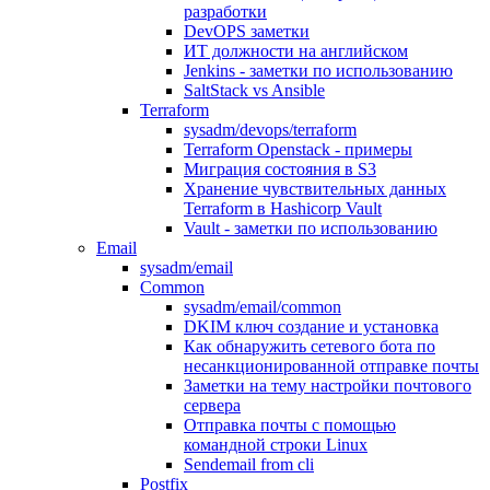
разработки
DevOPS заметки
ИТ должности на английском
Jenkins - заметки по использованию
SaltStack vs Ansible
Terraform
sysadm/devops/terraform
Terraform Openstack - примеры
Миграция состояния в S3
Хранение чувствительных данных
Terraform в Hashicorp Vault
Vault - заметки по использованию
Email
sysadm/email
Common
sysadm/email/common
DKIM ключ создание и установка
Как обнаружить сетевого бота по
несанкционированной отправке почты
Заметки на тему настройки почтового
сервера
Отправка почты с помощью
командной строки Linux
Sendemail from cli
Postfix