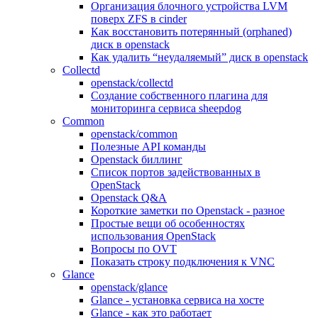
Организация блочного устройства LVM
поверх ZFS в cinder
Как восстановить потерянный (orphaned)
диск в openstack
Как удалить “неудаляемый” диск в openstack
Collectd
openstack/collectd
Создание собственного плагина для
мониторинга сервиса sheepdog
Common
openstack/common
Полезные API команды
Openstack биллинг
Список портов задействованных в
OpenStack
Openstack Q&A
Короткие заметки по Openstack - разное
Простые вещи об особенностях
использования OpenStack
Вопросы по OVT
Показать строку подключения к VNC
Glance
openstack/glance
Glance - установка сервиса на хосте
Glance - как это работает