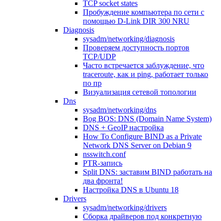
TCP socket states
Пробуждение компьютера по сети с
помощью D-Link DIR 300 NRU
Diagnosis
sysadm/networking/diagnosis
Проверяем доступность портов
TCP/UDP
Часто встречается заблуждение, что
traceroute, как и ping, работает только
по пр
Визуализация сетевой топологии
Dns
sysadm/networking/dns
Bog BOS: DNS (Domain Name System)
DNS + GeoIP настройка
How To Configure BIND as a Private
Network DNS Server on Debian 9
nsswitch.conf
PTR-запись
Split DNS: заставим BIND работать на
два фронта!
Настройка DNS в Ubuntu 18
Drivers
sysadm/networking/drivers
Сборка драйверов под конкретную