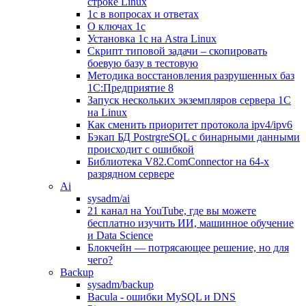
строке Linux
1с в вопросах и ответах
О ключах 1с
Установка 1с на Astra Linux
Скрипт типовой задачи – скопировать
боевую базу в тестовую
Методика восстановления разрушенных баз
1С:Предприятие 8
Запуск нескольких экземпляров сервера 1С
на Linux
Как сменить приоритет протокола ipv4/ipv6
Бэкап БД PostrgreSQL с бинарными данными
происходит с ошибкой
Библиотека V82.ComConnector на 64-х
разрядном сервере
Ai
sysadm/ai
21 канал на YouTube, где вы можете
бесплатно изучить ИИ, машинное обучение
и Data Science
Блокчейн — потрясающее решение, но для
чего?
Backup
sysadm/backup
Bacula - ошибки MySQL и DNS