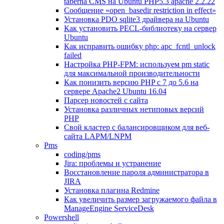
taberna CMS на Ubuntu PHP5.3 apache 2.2.22
Сообщение «open_basedir restriction in effect»
Установка PDO sqlite3 драйвера на Ubuntu
Как установить PECL-библиотеку на сервер
Ubuntu
Как исправить ошибку php: apc_fcntl_unlock
failed
Настройка PHP-FPM: используем pm static
для максимальной производительности
Как понизить версию PHP c 7 до 5.6 на
сервере Apache2 Ubuntu 16.04
Парсер новостей с сайта
Установка различных нетиповых версий
PHP
Свой кластер с балансировщиком для веб-
сайта LAPM/LNPM
Pms
coding/pms
Jira: проблемы и устранение
Восстановление пароля администратора в
JIRA
Установка плагина Redmine
Как увеличить размер загружаемого файла в
ManageEngine ServiceDesk
Powershell