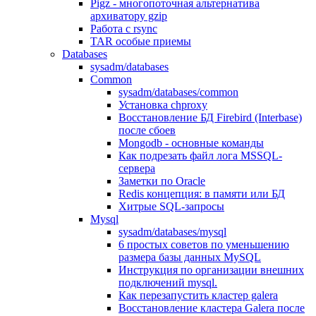
Pigz - многопоточная альтернатива
архиватору gzip
Работа с rsync
TAR особые приемы
Databases
sysadm/databases
Common
sysadm/databases/common
Установка chproxy
Восстановление БД Firebird (Interbase)
после сбоев
Mongodb - основные команды
Как подрезать файл лога MSSQL-
сервера
Заметки по Oracle
Redis концепция: в памяти или БД
Хитрые SQL-запросы
Mysql
sysadm/databases/mysql
6 простых советов по уменьшению
размера базы данных MySQL
Инструкция по организации внешних
подключений mysql.
Как перезапустить кластер galera
Восстановление кластера Galera после