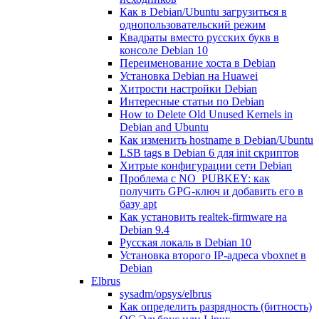
Как в Debian/Ubuntu загрузиться в
однопользовательский режим
Квадраты вместо русских букв в
консоле Debian 10
Переименование хоста в Debian
Установка Debian на Huawei
Хитрости настройки Debian
Интересные статьи по Debian
How to Delete Old Unused Kernels in
Debian and Ubuntu
Как изменить hostname в Debian/Ubuntu
LSB tags в Debian 6 для init скриптов
Хитрые конфигурации сети Debian
Проблема с NO_PUBKEY: как
получить GPG-ключ и добавить его в
базу apt
Как установить realtek-firmware на
Debian 9.4
Русская локаль в Debian 10
Установка второго IP-адреса vboxnet в
Debian
Elbrus
sysadm/opsys/elbrus
Как определить разрядность (битность)