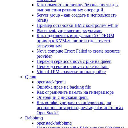
Как поменять политику безопасности для
выполнения различных операций
Server group - как создать и использовать
(draft)
Пример остановки ВМ с контролем while
Placement: управление ресурсами
Как подключить виртуальный CDROM
привод к KVM-машине и сделать его
загрузочным
Nova compute Error: Failed to create resource
provider
Переход сервисов nova с pike на queen
Переход сервисов nova с pike на train
Virtual TPM - заметки по настройке
Qemu
openstack/qemu
Ошибка прав на backing file
Как ограничить память на гипервизоре
Операции с дисками qemu
Как конфигурировать гипервизор для
использования qemu-guest-agent в инстансах
OpenStack?
Rabbitmq
openstack/rabbitmq