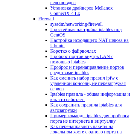
версию ядра
Установка драйверов Mellanox
ConnectX-4 Lx
Firewall
sysadm/networking/firewall
Простейшая настройка iptables под
CentOS
Настройка исходящего NAT шлюза на
Ubuntu
Коротко о файрволлах
Проброс портов внутрь LAN с
помощью iptables
Проброс и перенаправление портов
средствами iptables
Как сменить набор правил ipfw с
удаленной консоли, не перезагружая
сервер
Iptables правила - общая информация и
как это работает.
Как сохранить правила iptables для
автозагрузки
Пример команды iptables для проброса
порта из интернета в виртуалку
Как перенаправлять пакеты на
локальном хосте с одного порта на