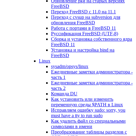
Обновление pkg на старых версиях
FreeBSD
Переход FreeBSD c 11.0 на 11.1
Переход с cvsup на subversion для
обновления FreeBSD
Работа с портами в FreeBSD 11
Руссификация FreeBSD (UTF-8)
Сборка и установка собственного ядра
FreeBSD 11
Установка и настройка bind на
FreeBSD
Linux
sysadm/opsys/linux
Ежедневные заметки администратора -
часть 1
Ежедневные заметки администратора -
часть 2
Команда DU
Как установить или изменить
переменную среды $PATH в Linux
Исправляем ошибку sudo: sorry, you
must have a tty to run sudo
Как удалить файл со специальными
символами в имени
Преобразование таблицы разделов с