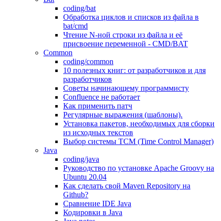
coding/bat
Обработка циклов и списков из файла в
bat/cmd
Чтение N-ной строки из файла и её
присвоение переменной - CMD/BAT
Common
coding/common
10 полезных книг: от разработчиков и для
разработчиков
Советы начинающему программисту
Confluence не работает
Как применить патч
Регулярные выражения (шаблоны).
Установка пакетов, необходимых для сборки
из исходных текстов
Выбор системы TCM (Time Control Manager)
Java
coding/java
Руководство по установке Apache Groovy на
Ubuntu 20.04
Как сделать свой Maven Repository на
Github?
Сравнение IDE Java
Кодировки в Java