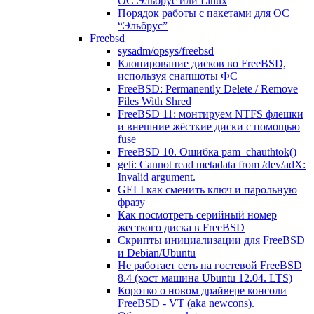
ОС Эльбрус или Linux
Порядок работы с пакетами для ОС
“Эльбрус”
Freebsd
sysadm/opsys/freebsd
Клонирование дисков во FreeBSD,
используя снапшоты ФС
FreeBSD: Permanently Delete / Remove
Files With Shred
FreeBSD 11: монтируем NTFS флешки
и внешние жёсткие диски с помощью
fuse
FreeBSD 10. Ошибка pam_chauthtok()
geli: Cannot read metadata from /dev/adX:
Invalid argument.
GELI как сменить ключ и парольную
фразу
Как посмотреть серийный номер
жесткого диска в FreeBSD
Скрипты инициализации для FreeBSD
и Debian/Ubuntu
Не работает сеть на гостевой FreeBSD
8.4 (хост машина Ubuntu 12.04. LTS)
Коротко о новом драйвере консоли
FreeBSD - VT (aka newcons).