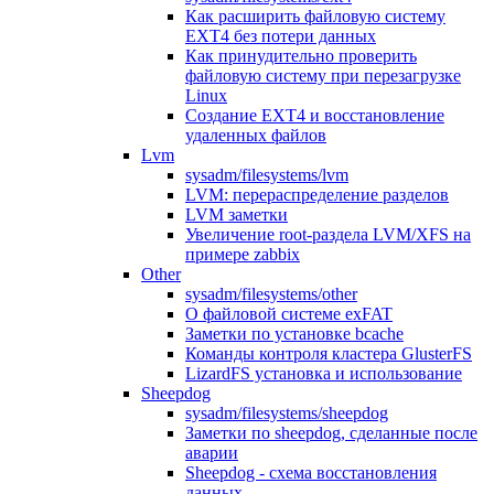
Как расширить файловую систему
EXT4 без потери данных
Как принудительно проверить
файловую систему при перезагрузке
Linux
Создание EXT4 и восстановление
удаленных файлов
Lvm
sysadm/filesystems/lvm
LVM: перераспределение разделов
LVM заметки
Увеличение root-раздела LVM/XFS на
примере zabbix
Other
sysadm/filesystems/other
О файловой системе exFAT
Заметки по установке bcache
Команды контроля кластера GlusterFS
LizardFS установка и использование
Sheepdog
sysadm/filesystems/sheepdog
Заметки по sheepdog, сделанные после
аварии
Sheepdog - схема восстановления
данных.