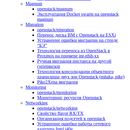
Magnum
openstack/magnum
Эксплуатация Docker swarm на openstack
magnum
Migration
openstack/migration
Перенос диска ВМ с Openstack на ESXi
Устранение ошибки миграции на стенде
“БЭ”
Технология переноса из OpenStack в
Proxmox на примере int-rdsh-xx
Ручная миграция инстанса на другой
гипервизор
Технология консолидации объектного
хранилища двух зон Openstack (mitaka, pike)
Pike2Xena миграция
Monitoring
openstack/monitoring
Мониторинг ресурсов Openstack
Networking
openstack/networking
Свойство flavor RX/TX
Организация подсетей в openstack
Устранение ошибки работы сетевого
адаптера Intel i40e