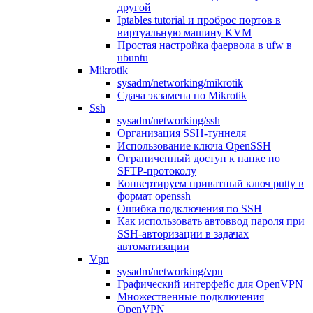
другой
Iptables tutorial и проброс портов в
виртуальную машину KVM
Простая настройка фаервола в ufw в
ubuntu
Mikrotik
sysadm/networking/mikrotik
Сдача экзамена по Mikrotik
Ssh
sysadm/networking/ssh
Организация SSH-туннеля
Использование ключа OpenSSH
Ограниченный доступ к папке по
SFTP-протоколу
Конвертируем приватный ключ putty в
формат openssh
Ошибка подключения по SSH
Как использовать автоввод пароля при
SSH-авторизации в задачах
автоматизации
Vpn
sysadm/networking/vpn
Графический интерфейс для OpenVPN
Множественные подключения
OpenVPN