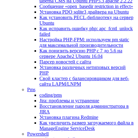
taberna CMS на Ubuntu PHP5.3 apache 2.2.22
Сообщение «open_basedir restriction in effect»
Установка PDO sqlite3 драйвера на Ubuntu
Как установить PECL-библиотеку на сервер
Ubuntu
Как исправить ошибку php: apc_fcntl_unlock
failed
Настройка PHP-FPM: используем pm static
для максимальной производительности
Как понизить версию PHP c 7 до 5.6 на
сервере Apache2 Ubuntu 16.04
Парсер новостей с сайта
Установка различных нетиповых версий
PHP
Свой кластер с балансировщиком для веб-
сайта LAPM/LNPM
Pms
coding/pms
Jira: проблемы и устранение
Восстановление пароля администратора в
JIRA
Установка плагина Redmine
Как увеличить размер загружаемого файла в
ManageEngine ServiceDesk
Powershell