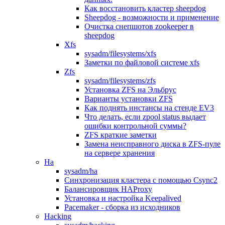
Как восстановить кластер sheepdog
Sheepdog - возможности и применение
Очистка снепшотов zookeeper в
sheepdog
Xfs
sysadm/filesystems/xfs
Заметки по файловой системе xfs
Zfs
sysadm/filesystems/zfs
Установка ZFS на Эльбрус
Варианты установки ZFS
Как поднять инстансы на стенде EV3
Что делать, если zpool status выдает
ошибки контрольной суммы?
ZFS краткие заметки
Замена неисправного диска в ZFS-пуле
на сервере хранения
Ha
sysadm/ha
Синхронизация кластера с помощью Csync2
Балансировщик HAProxy
Установка и настройка Keepalived
Pacemaker - сборка из исходников
Hacking