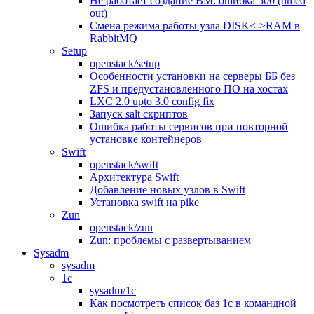
Не работает создание ВМ: ошибка 500 (timed
out)
Смена режима работы узла DISK<->RAM в
RabbitMQ
Setup
openstack/setup
Особенности установки на серверы ББ без
ZFS и предустановленного ПО на хостах
LXC 2.0 upto 3.0 config fix
Запуск salt скриптов
Ошибка работы сервисов при повторной
установке контейнеров
Swift
openstack/swift
Архитектура Swift
Добавление новых узлов в Swift
Установка swift на pike
Zun
openstack/zun
Zun: проблемы с развертыванием
Sysadm
sysadm
1c
sysadm/1c
Как посмотреть список баз 1с в командной