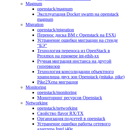
Magnum
openstack/magnum
Эксплуатация Docker swarm на openstack
magnum
Migration
openstack/migration
Перенос диска ВМ с Openstack на ESXi
Устранение ошибки миграции на стенде
“БЭ”
Технология переноса из OpenStack в
Proxmox на примере int-rdsh-xx
Ручная миграция инстанса на другой
гипервизор
Технология консолидации объектного
хранилища двух зон Openstack (mitaka, pike)
Pike2Xena миграция
Monitoring
openstack/monitoring
Мониторинг ресурсов Openstack
Networking
openstack/networking
Свойство flavor RX/TX
Организация подсетей в openstack
Устранение ошибки работы сетевого
адаптера Intel i40e