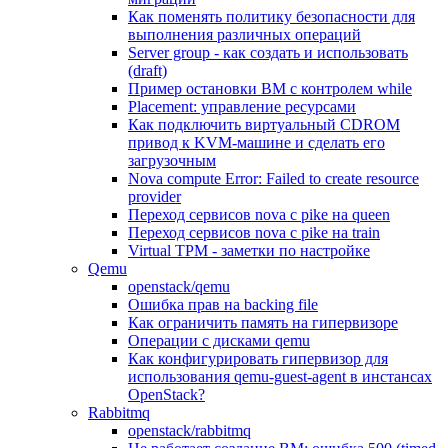
Как поменять политику безопасности для
выполнения различных операций
Server group - как создать и использовать
(draft)
Пример остановки ВМ с контролем while
Placement: управление ресурсами
Как подключить виртуальный CDROM
привод к KVM-машине и сделать его
загрузочным
Nova compute Error: Failed to create resource
provider
Переход сервисов nova с pike на queen
Переход сервисов nova с pike на train
Virtual TPM - заметки по настройке
Qemu
openstack/qemu
Ошибка прав на backing file
Как ограничить память на гипервизоре
Операции с дисками qemu
Как конфигурировать гипервизор для
использования qemu-guest-agent в инстансах
OpenStack?
Rabbitmq
openstack/rabbitmq