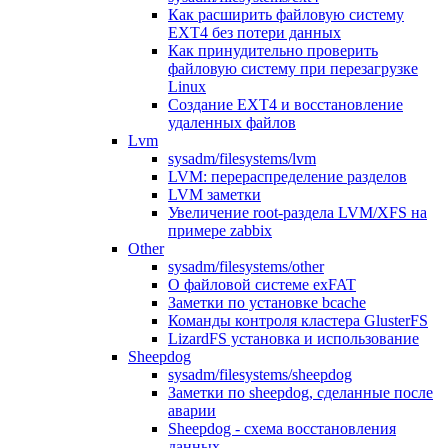
Как расширить файловую систему
EXT4 без потери данных
Как принудительно проверить
файловую систему при перезагрузке
Linux
Создание EXT4 и восстановление
удаленных файлов
Lvm
sysadm/filesystems/lvm
LVM: перераспределение разделов
LVM заметки
Увеличение root-раздела LVM/XFS на
примере zabbix
Other
sysadm/filesystems/other
О файловой системе exFAT
Заметки по установке bcache
Команды контроля кластера GlusterFS
LizardFS установка и использование
Sheepdog
sysadm/filesystems/sheepdog
Заметки по sheepdog, сделанные после
аварии
Sheepdog - схема восстановления
данных.