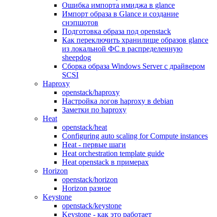
Ошибка импорта имиджа в glance
Импорт образа в Glance и создание
снэпшотов
Подготовка образа под openstack
Как переключить хранилище образов glance
из локальной ФС в распределенную
sheepdog
Сборка образа Windows Server с драйвером
SCSI
Haproxy
openstack/haproxy
Настройка логов haproxy в debian
Заметки по haproxy
Heat
openstack/heat
Configuring auto scaling for Compute instances
Heat - первые шаги
Heat orchestration template guide
Heat openstack в примерах
Horizon
openstack/horizon
Horizon разное
Keystone
openstack/keystone
Keystone - как это работает