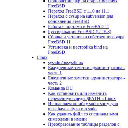
Обновление pkg на старых версиях
FreeBSD
Переход FreeBSD c 11.0 на 11.1
Переход с cvsup на subversion для
обновления FreeBSD
Работа с портами в FreeBSD 11
Руссификация FreeBSD (UTF-8)
Сборка и установка собственного ядра
FreeBSD 11
Установка и настройка bind на
FreeBSD
Linux
sysadm/opsys/linux
Ежедневные заметки администратора -
часть 1
Ежедневные заметки администратора -
часть 2
Команда DU
Как установить или изменить
переменную среды $PATH в Linux
Исправляем ошибку sudo: sorry, you
must have a tty to run sudo
Как удалить файл со специальными
символами в имени
Преобразование таблицы разделов с