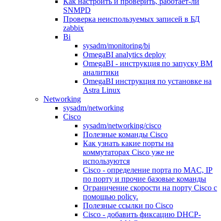
Как настроить и проверить, работает-ли
SNMPD
Проверка неиспользуемых записей в БД
zabbix
Bi
sysadm/monitoring/bi
OmegaBI analytics deploy
OmegaBI - инструкция по запуску ВМ
аналитики
OmegaBI инструкция по установке на
Astra Linux
Networking
sysadm/networking
Cisco
sysadm/networking/cisco
Полезные команды Cisco
Как узнать какие порты на
коммутаторах Cisco уже не
используются
Cisco - определение порта по MAC, IP
по порту и прочие базовые команды
Ограничение скорости на порту Cisco c
помощью policy.
Полезные ссылки по Cisco
Cisco - добавить фиксацию DHCP-