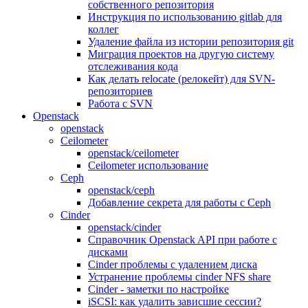
собственного репозитория
Инструкция по использованию gitlab для
коллег
Удаление файла из истории репозитория git
Миграция проектов на другую систему
отслеживания кода
Как делать relocate (релокейт) для SVN-
репозиториев
Работа с SVN
Openstack
openstack
Ceilometer
openstack/ceilometer
Ceilometer использование
Ceph
openstack/ceph
Добавление секрета для работы с Ceph
Cinder
openstack/cinder
Справочник Openstack API при работе с
дисками
Cinder проблемы с удалением диска
Устранение проблемы cinder NFS share
Cinder - заметки по настройке
iSCSI: как удалить зависшие сессии?