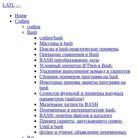
LATL
Home
Coding
coding
Bash
coding/bash
Массивы в bash
Циклы в bash практические примеры
Операции сравнения в Bash
BASH преобразование даты
Условный оператор If/Then в Bash.
Удаленное выполнение команд и скриптов
Сборник примеров программ на bash
Некоторые приемы защиты программ на
bash
Селектор функций и проверка входных
параметров (шаблон)
Маленькие хитрости BASH
Переменные в интерпретаторе bash.
BASH: перебор файлов в каталоге
Пример скрипта, запускающего сервис
Until в bash
declare и typeset: объявление переменных
Bat