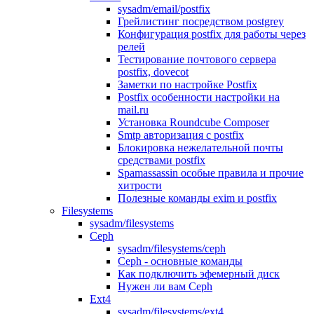
sysadm/email/postfix
Грейлистинг посредством postgrey
Конфигурация postfix для работы через
релей
Тестирование почтового сервера
postfix, dovecot
Заметки по настройке Postfix
Postfix особенности настройки на
mail.ru
Установка Roundcube Composer
Smtp авторизация с postfix
Блокировка нежелательной почты
средствами postfix
Spamassassin особые правила и прочие
хитрости
Полезные команды exim и postfix
Filesystems
sysadm/filesystems
Ceph
sysadm/filesystems/ceph
Ceph - основные команды
Как подключить эфемерный диск
Нужен ли вам Ceph
Ext4
sysadm/filesystems/ext4