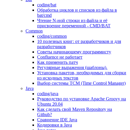
coding/bat
Обработка циклов и списков из файла в
bat/cmd
Чтение N-ной строки из файла и её
присвоение переменной - CMD/BAT
Common
coding/common
10 полезных книг: от разработчиков и для
разработчиков
Советы начинающему программисту
Confluence не работает
Как применить патч
Регулярные выражения (шаблоны).
Установка пакетов, необходимых для сборки
из исходных текстов
Выбор системы TCM (Time Control Manager)
Java
coding/java
Руководство по установке Apache Groovy на
Ubuntu 20.04
Как сделать свой Maven Repository на
Github?
Сравнение IDE Java
Кодировки в Java