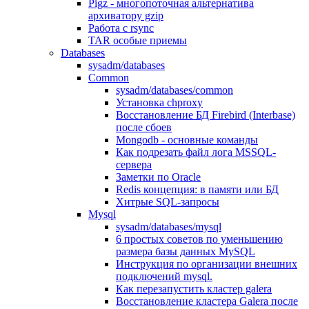
Pigz - многопоточная альтернатива
архиватору gzip
Работа с rsync
TAR особые приемы
Databases
sysadm/databases
Common
sysadm/databases/common
Установка chproxy
Восстановление БД Firebird (Interbase)
после сбоев
Mongodb - основные команды
Как подрезать файл лога MSSQL-
сервера
Заметки по Oracle
Redis концепция: в памяти или БД
Хитрые SQL-запросы
Mysql
sysadm/databases/mysql
6 простых советов по уменьшению
размера базы данных MySQL
Инструкция по организации внешних
подключений mysql.
Как перезапустить кластер galera
Восстановление кластера Galera после