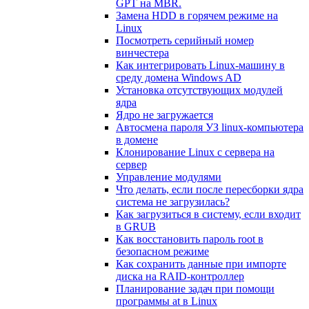
GPT на MBR.
Замена HDD в горячем режиме на
Linux
Посмотреть серийный номер
винчестера
Как интегрировать Linux-машину в
среду домена Windows AD
Установка отсутствующих модулей
ядра
Ядро не загружается
Автосмена пароля УЗ linux-компьютера
в домене
Клонирование Linux с сервера на
сервер
Управление модулями
Что делать, если после пересборки ядра
система не загрузилась?
Как загрузиться в систему, если входит
в GRUB
Как восстановить пароль root в
безопасном режиме
Как сохранить данные при импорте
диска на RAID-контроллер
Планирование задач при помощи
программы at в Linux