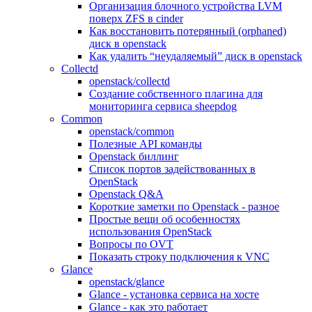
Организация блочного устройства LVM
поверх ZFS в cinder
Как восстановить потерянный (orphaned)
диск в openstack
Как удалить “неудаляемый” диск в openstack
Collectd
openstack/collectd
Создание собственного плагина для
мониторинга сервиса sheepdog
Common
openstack/common
Полезные API команды
Openstack биллинг
Список портов задействованных в
OpenStack
Openstack Q&A
Короткие заметки по Openstack - разное
Простые вещи об особенностях
использования OpenStack
Вопросы по OVT
Показать строку подключения к VNC
Glance
openstack/glance
Glance - установка сервиса на хосте
Glance - как это работает