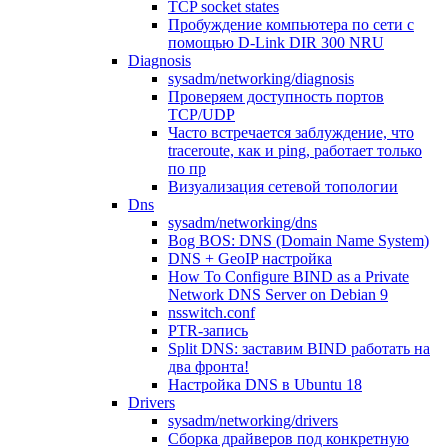
TCP socket states
Пробуждение компьютера по сети с
помощью D-Link DIR 300 NRU
Diagnosis
sysadm/networking/diagnosis
Проверяем доступность портов
TCP/UDP
Часто встречается заблуждение, что
traceroute, как и ping, работает только
по пр
Визуализация сетевой топологии
Dns
sysadm/networking/dns
Bog BOS: DNS (Domain Name System)
DNS + GeoIP настройка
How To Configure BIND as a Private
Network DNS Server on Debian 9
nsswitch.conf
PTR-запись
Split DNS: заставим BIND работать на
два фронта!
Настройка DNS в Ubuntu 18
Drivers
sysadm/networking/drivers
Сборка драйверов под конкретную