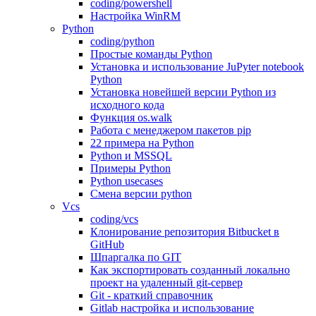
coding/powershell
Настройка WinRM
Python
coding/python
Простые команды Python
Установка и использование JuPyter notebook
Python
Установка новейшей версии Python из
исходного кода
Функция os.walk
Работа с менеджером пакетов pip
22 примера на Python
Python и MSSQL
Примеры Python
Python usecases
Смена версии python
Vcs
coding/vcs
Клонирование репозитория Bitbucket в
GitHub
Шпаргалка по GIT
Как экспортировать созданный локально
проект на удаленный git-сервер
Git - краткий справочник
Gitlab настройка и использование