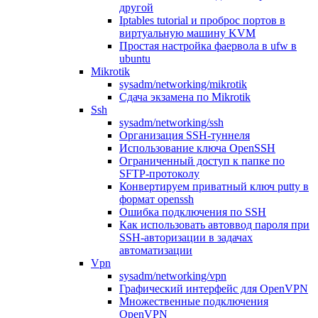
другой
Iptables tutorial и проброс портов в
виртуальную машину KVM
Простая настройка фаервола в ufw в
ubuntu
Mikrotik
sysadm/networking/mikrotik
Сдача экзамена по Mikrotik
Ssh
sysadm/networking/ssh
Организация SSH-туннеля
Использование ключа OpenSSH
Ограниченный доступ к папке по
SFTP-протоколу
Конвертируем приватный ключ putty в
формат openssh
Ошибка подключения по SSH
Как использовать автоввод пароля при
SSH-авторизации в задачах
автоматизации
Vpn
sysadm/networking/vpn
Графический интерфейс для OpenVPN
Множественные подключения
OpenVPN