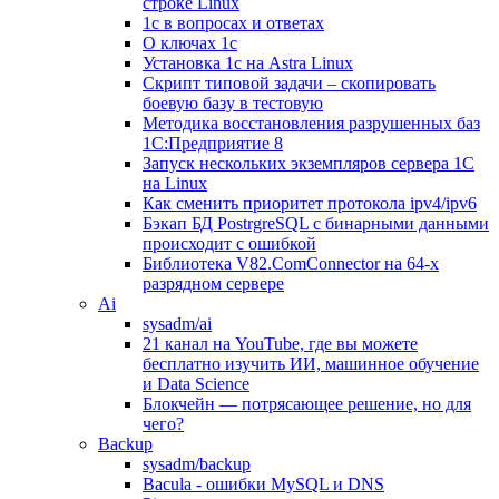
строке Linux
1с в вопросах и ответах
О ключах 1с
Установка 1с на Astra Linux
Скрипт типовой задачи – скопировать
боевую базу в тестовую
Методика восстановления разрушенных баз
1С:Предприятие 8
Запуск нескольких экземпляров сервера 1С
на Linux
Как сменить приоритет протокола ipv4/ipv6
Бэкап БД PostrgreSQL с бинарными данными
происходит с ошибкой
Библиотека V82.ComConnector на 64-х
разрядном сервере
Ai
sysadm/ai
21 канал на YouTube, где вы можете
бесплатно изучить ИИ, машинное обучение
и Data Science
Блокчейн — потрясающее решение, но для
чего?
Backup
sysadm/backup
Bacula - ошибки MySQL и DNS