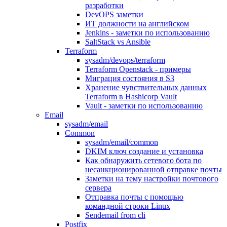
разработки
DevOPS заметки
ИТ должности на английском
Jenkins - заметки по использованию
SaltStack vs Ansible
Terraform
sysadm/devops/terraform
Terraform Openstack - примеры
Миграция состояния в S3
Хранение чувствительных данных
Terraform в Hashicorp Vault
Vault - заметки по использованию
Email
sysadm/email
Common
sysadm/email/common
DKIM ключ создание и установка
Как обнаружить сетевого бота по
несанкционированной отправке почты
Заметки на тему настройки почтового
сервера
Отправка почты с помощью
командной строки Linux
Sendemail from cli
Postfix