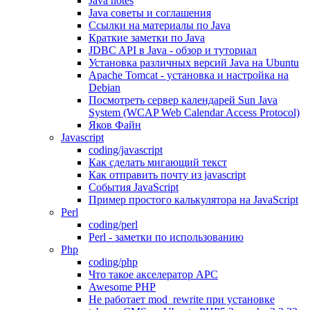
Java notes
Java советы и соглашения
Ссылки на материалы по Java
Краткие заметки по Java
JDBC API в Java - обзор и туториал
Установка различных версий Java на Ubuntu
Apache Tomcat - установка и настройка на
Debian
Посмотреть сервер календарей Sun Java
System (WCAP Web Calendar Access Protocol)
Яков Файн
Javascript
coding/javascript
Как сделать мигающий текст
Как отправить почту из javascript
События JavaScript
Пример простого калькулятора на JavaScript
Perl
coding/perl
Perl - заметки по использованию
Php
coding/php
Что такое акселератор APC
Awesome PHP
Не работает mod_rewrite при установке