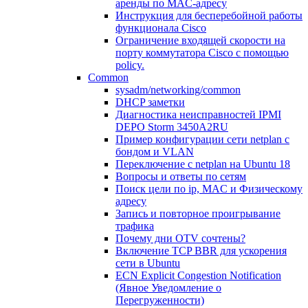
аренды по MAC-адресу
Инструкция для бесперебойной работы
функционала Cisco
Ограничение входящей скорости на
порту коммутатора Cisco c помощью
policy.
Common
sysadm/networking/common
DHCP заметки
Диагностика неисправностей IPMI
DEPO Storm 3450A2RU
Пример конфигурации сети netplan с
бондом и VLAN
Переключение с netplan на Ubuntu 18
Вопросы и ответы по сетям
Поиск цели по ip, MAC и Физическому
адресу
Запись и повторное проигрывание
трафика
Почему дни OTV сочтены?
Включение TCP BBR для ускорения
сети в Ubuntu
ECN Explicit Congestion Notification
(Явное Уведомление о
Перегруженности)