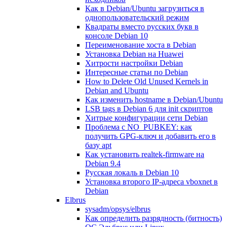
Как в Debian/Ubuntu загрузиться в
однопользовательский режим
Квадраты вместо русских букв в
консоле Debian 10
Переименование хоста в Debian
Установка Debian на Huawei
Хитрости настройки Debian
Интересные статьи по Debian
How to Delete Old Unused Kernels in
Debian and Ubuntu
Как изменить hostname в Debian/Ubuntu
LSB tags в Debian 6 для init скриптов
Хитрые конфигурации сети Debian
Проблема с NO_PUBKEY: как
получить GPG-ключ и добавить его в
базу apt
Как установить realtek-firmware на
Debian 9.4
Русская локаль в Debian 10
Установка второго IP-адреса vboxnet в
Debian
Elbrus
sysadm/opsys/elbrus
Как определить разрядность (битность)