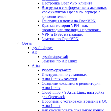
Настройка OpenVPN клиента
Выгрузка в csv-формат всех активных
vpn-аккаунтов OpenVPN сервера с
дополнительн
Генерация ключей на OpenVPN
Краткая история VPN - как
происходила эволюция протокола.
VPN и IPSec на пальцах
Заметки по OpenVPN
Opsys
sysadm/opsys
Alt
sysadm/opsys/alt
Заметки по Alt Linux
Astra
sysadm/opsys/astra
Инструкция по установке.
Astra Linux - заметки
Создание локального репозитория
Astra Linux
Cloud-init 0.7.9 Astra Linux настройка
для Openstack
Проблемы с установкой времени в ОС
Astra Linux
Как смонтировать локальную копию