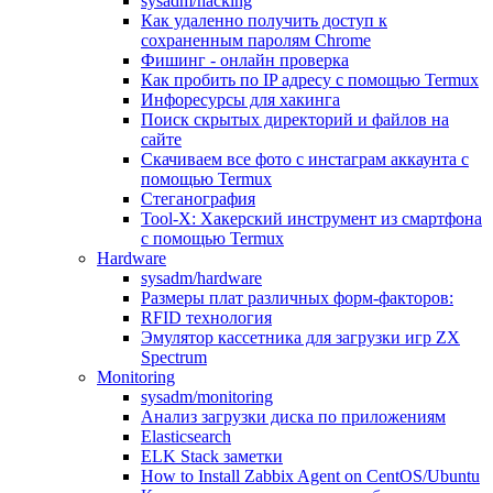
sysadm/hacking
Как удаленно получить доступ к
сохраненным паролям Chrome
Фишинг - онлайн проверка
Как пробить по IP адресу с помощью Termux
Инфоресурсы для хакинга
Поиск скрытых директорий и файлов на
сайте
Скачиваем все фото с инстаграм аккаунта с
помощью Termux
Стеганография
Tool-X: Хакерский инструмент из смартфона
с помощью Termux
Hardware
sysadm/hardware
Размеры плат различных форм-факторов:
RFID технология
Эмулятор кассетника для загрузки игр ZX
Spectrum
Monitoring
sysadm/monitoring
Анализ загрузки диска по приложениям
Elasticsearch
ELK Stack заметки
How to Install Zabbix Agent on CentOS/Ubuntu