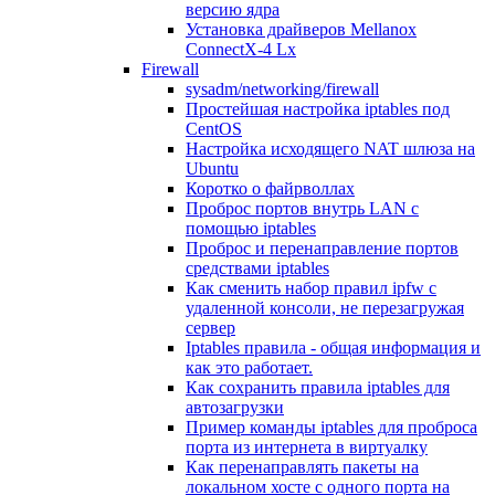
версию ядра
Установка драйверов Mellanox
ConnectX-4 Lx
Firewall
sysadm/networking/firewall
Простейшая настройка iptables под
CentOS
Настройка исходящего NAT шлюза на
Ubuntu
Коротко о файрволлах
Проброс портов внутрь LAN с
помощью iptables
Проброс и перенаправление портов
средствами iptables
Как сменить набор правил ipfw с
удаленной консоли, не перезагружая
сервер
Iptables правила - общая информация и
как это работает.
Как сохранить правила iptables для
автозагрузки
Пример команды iptables для проброса
порта из интернета в виртуалку
Как перенаправлять пакеты на
локальном хосте с одного порта на