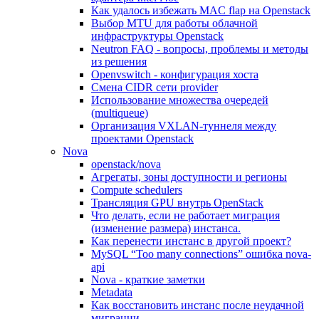
Как удалось избежать MAC flap на Openstack
Выбор MTU для работы облачной
инфраструктуры Openstack
Neutron FAQ - вопросы, проблемы и методы
из решения
Openvswitch - конфигурация хоста
Смена CIDR сети provider
Использование множества очередей
(multiqueue)
Организация VXLAN-туннеля между
проектами Openstack
Nova
openstack/nova
Агрегаты, зоны доступности и регионы
Compute schedulers
Трансляция GPU внутрь OpenStack
Что делать, если не работает миграция
(изменение размера) инстанса.
Как перенести инстанс в другой проект?
MySQL “Too many connections” ошибка nova-
api
Nova - краткие заметки
Metadata
Как восстановить инстанс после неудачной
миграции