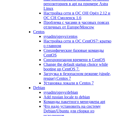
репозиториев в apt на примере Astra
Linux
Настройка сети в ОС ОН Орёл 2.12 и
ОС СН Смоленск 1.6
Проблема с часами в часовых поясах
отличных от Europe/Moscow
Centos
sysadm/opsys/centos
Настройка сети в ОС CentOS7: кратко
о главном
Специфические базовые команды
CentOS
Синхронизация времени в CentOS
Change the default startup choice while
booting up CentOS 7.
Загрузка в безопасном режиме (single,
resque) Centos 7
Установка локали в Centos 7
Debian
sysadm/opsys/debian
Add russian locale to debian
Команды пакетного менеджера apt
Что надо установить на систему
Debian/Ubuntu для сборки из
исходников