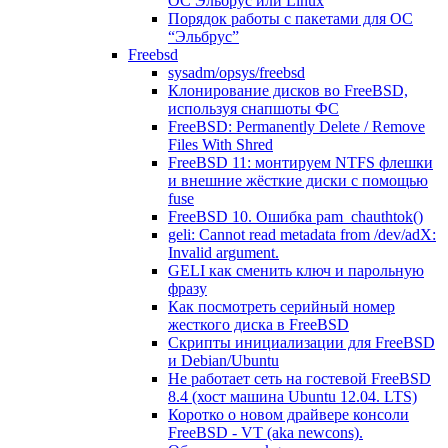
ОС Эльбрус или Linux
Порядок работы с пакетами для ОС
“Эльбрус”
Freebsd
sysadm/opsys/freebsd
Клонирование дисков во FreeBSD,
используя снапшоты ФС
FreeBSD: Permanently Delete / Remove
Files With Shred
FreeBSD 11: монтируем NTFS флешки
и внешние жёсткие диски с помощью
fuse
FreeBSD 10. Ошибка pam_chauthtok()
geli: Cannot read metadata from /dev/adX:
Invalid argument.
GELI как сменить ключ и парольную
фразу
Как посмотреть серийный номер
жесткого диска в FreeBSD
Скрипты инициализации для FreeBSD
и Debian/Ubuntu
Не работает сеть на гостевой FreeBSD
8.4 (хост машина Ubuntu 12.04. LTS)
Коротко о новом драйвере консоли
FreeBSD - VT (aka newcons).