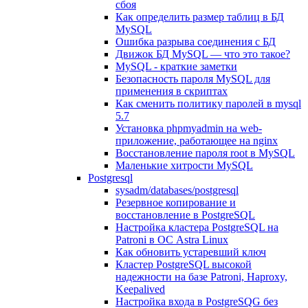
сбоя
Как определить размер таблиц в БД
MySQL
Ошибка разрыва соединения с БД
Движок БД MySQL — что это такое?
MySQL - краткие заметки
Безопасность пароля MySQL для
применения в скриптах
Как сменить политику паролей в mysql
5.7
Установка phpmyadmin на web-
приложение, работающее на nginx
Восстановление пароля root в MySQL
Маленькие хитрости MySQL
Postgresql
sysadm/databases/postgresql
Резервное копирование и
восстановление в PostgreSQL
Настройка кластера PostgreSQL на
Patroni в ОС Astra Linux
Как обновить устаревший ключ
Кластер PostgreSQL высокой
надежности на базе Patroni, Haproxy,
Keepalived
Настройка входа в PostgreSQG без