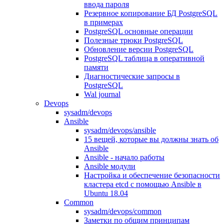
ввода пароля
Резервное копирование БД PostgreSQL
в примерах
PostgreSQL основные операции
Полезные трюки PostgreSQL
Обновление версии PostgreSQL
PostgreSQL таблица в оперативной
памяти
Диагностические запросы в
PostgreSQL
Wal journal
Devops
sysadm/devops
Ansible
sysadm/devops/ansible
15 вещей, которые вы должны знать об
Ansible
Ansible - начало работы
Ansible модули
Настройка и обеспечение безопасности
кластера etcd с помощью Ansible в
Ubuntu 18.04
Common
sysadm/devops/common
Заметки по общим принципам