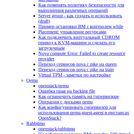
Как поменять политику безопасности для
выполнения различных операций
Server group - как создать и использовать
(draft)
Пример остановки ВМ с контролем while
Placement: управление ресурсами
Как подключить виртуальный CDROM
привод к KVM-машине и сделать его
загрузочным
Nova compute Error: Failed to create resource
provider
Переход сервисов nova с pike на queen
Переход сервисов nova с pike на train
Virtual TPM - заметки по настройке
Qemu
openstack/qemu
Ошибка прав на backing file
Как ограничить память на гипервизоре
Операции с дисками qemu
Как конфигурировать гипервизор для
использования qemu-guest-agent в инстансах
OpenStack?
Rabbitmq
openstack/rabbitmq