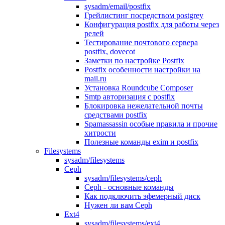
sysadm/email/postfix
Грейлистинг посредством postgrey
Конфигурация postfix для работы через
релей
Тестирование почтового сервера
postfix, dovecot
Заметки по настройке Postfix
Postfix особенности настройки на
mail.ru
Установка Roundcube Composer
Smtp авторизация с postfix
Блокировка нежелательной почты
средствами postfix
Spamassassin особые правила и прочие
хитрости
Полезные команды exim и postfix
Filesystems
sysadm/filesystems
Ceph
sysadm/filesystems/ceph
Ceph - основные команды
Как подключить эфемерный диск
Нужен ли вам Ceph
Ext4
sysadm/filesystems/ext4