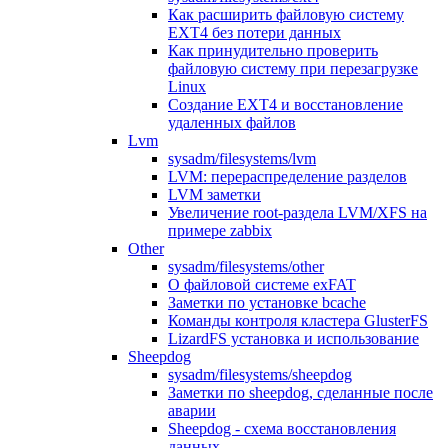
Как расширить файловую систему
EXT4 без потери данных
Как принудительно проверить
файловую систему при перезагрузке
Linux
Создание EXT4 и восстановление
удаленных файлов
Lvm
sysadm/filesystems/lvm
LVM: перераспределение разделов
LVM заметки
Увеличение root-раздела LVM/XFS на
примере zabbix
Other
sysadm/filesystems/other
О файловой системе exFAT
Заметки по установке bcache
Команды контроля кластера GlusterFS
LizardFS установка и использование
Sheepdog
sysadm/filesystems/sheepdog
Заметки по sheepdog, сделанные после
аварии
Sheepdog - схема восстановления
данных.