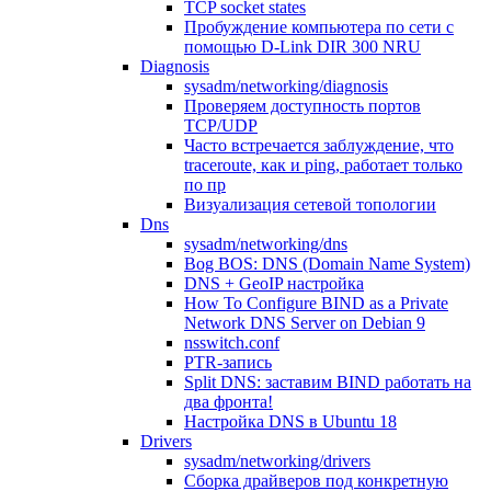
TCP socket states
Пробуждение компьютера по сети с
помощью D-Link DIR 300 NRU
Diagnosis
sysadm/networking/diagnosis
Проверяем доступность портов
TCP/UDP
Часто встречается заблуждение, что
traceroute, как и ping, работает только
по пр
Визуализация сетевой топологии
Dns
sysadm/networking/dns
Bog BOS: DNS (Domain Name System)
DNS + GeoIP настройка
How To Configure BIND as a Private
Network DNS Server on Debian 9
nsswitch.conf
PTR-запись
Split DNS: заставим BIND работать на
два фронта!
Настройка DNS в Ubuntu 18
Drivers
sysadm/networking/drivers
Сборка драйверов под конкретную