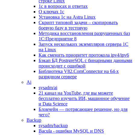
строке Linux
1с в вопросах и ответах
О ключах 1с
Установка 1с на Astra Linux
Скрипт типовой задачи – скопировать
боевую базу в тестовую
Методика восстановления разрушенных баз
1С:Предприятие 8
Запуск нескольких экземпляров сервера 1С
на Linux
Как сменить приоритет протокола ipv4/ipv6
Бэкап БД PostrgreSQL с бинарными данными
происходит с ошибкой
Библиотека V82.ComConnector на 64-х
разрядном сервере
Ai
sysadm/ai
21 канал на YouTube, где вы можете
бесплатно изучить ИИ, машинное обучение
и Data Science
Блокчейн — потрясающее решение, но для
чего?
Backup
sysadm/backup
Bacula - ошибки MySQL и DNS