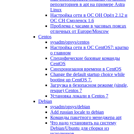
репозиториев в apt на примере Astra
Linux
Настройка сети в ОС ОН Орёл 2.12 и
ОС СН Смоленск 1.6
Проблема с часами в часовых поясах
отличных от Europe/Moscow
Centos
sysadm/opsys/centos
Настройка сети в ОС CentOS7: кратко
о главном
Специфические базовые команды
CentOS
Синхронизация времени в CentOS
Change the default startup choice while
booting up CentOS 7.
Загрузка в безопасном режиме (single,
resque) Centos 7
Установка локали в Centos 7
Debian
sysadm/opsys/debian
Add russian locale to debian
Команды пакетного менеджера apt
Что надо установить на систему
Debian/Ubuntu для сборки из
исходников