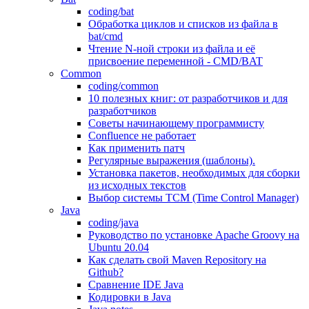
coding/bat
Обработка циклов и списков из файла в
bat/cmd
Чтение N-ной строки из файла и её
присвоение переменной - CMD/BAT
Common
coding/common
10 полезных книг: от разработчиков и для
разработчиков
Советы начинающему программисту
Confluence не работает
Как применить патч
Регулярные выражения (шаблоны).
Установка пакетов, необходимых для сборки
из исходных текстов
Выбор системы TCM (Time Control Manager)
Java
coding/java
Руководство по установке Apache Groovy на
Ubuntu 20.04
Как сделать свой Maven Repository на
Github?
Сравнение IDE Java
Кодировки в Java