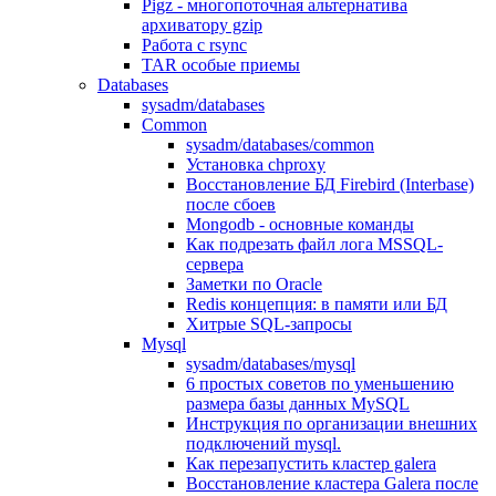
Pigz - многопоточная альтернатива
архиватору gzip
Работа с rsync
TAR особые приемы
Databases
sysadm/databases
Common
sysadm/databases/common
Установка chproxy
Восстановление БД Firebird (Interbase)
после сбоев
Mongodb - основные команды
Как подрезать файл лога MSSQL-
сервера
Заметки по Oracle
Redis концепция: в памяти или БД
Хитрые SQL-запросы
Mysql
sysadm/databases/mysql
6 простых советов по уменьшению
размера базы данных MySQL
Инструкция по организации внешних
подключений mysql.
Как перезапустить кластер galera
Восстановление кластера Galera после