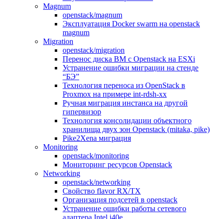
Magnum
openstack/magnum
Эксплуатация Docker swarm на openstack
magnum
Migration
openstack/migration
Перенос диска ВМ с Openstack на ESXi
Устранение ошибки миграции на стенде
“БЭ”
Технология переноса из OpenStack в
Proxmox на примере int-rdsh-xx
Ручная миграция инстанса на другой
гипервизор
Технология консолидации объектного
хранилища двух зон Openstack (mitaka, pike)
Pike2Xena миграция
Monitoring
openstack/monitoring
Мониторинг ресурсов Openstack
Networking
openstack/networking
Свойство flavor RX/TX
Организация подсетей в openstack
Устранение ошибки работы сетевого
адаптера Intel i40e