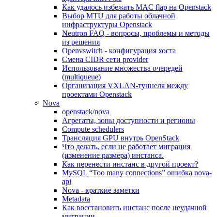
Как удалось избежать MAC flap на Openstack
Выбор MTU для работы облачной
инфраструктуры Openstack
Neutron FAQ - вопросы, проблемы и методы
из решения
Openvswitch - конфигурация хоста
Смена CIDR сети provider
Использование множества очередей
(multiqueue)
Организация VXLAN-туннеля между
проектами Openstack
Nova
openstack/nova
Агрегаты, зоны доступности и регионы
Compute schedulers
Трансляция GPU внутрь OpenStack
Что делать, если не работает миграция
(изменение размера) инстанса.
Как перенести инстанс в другой проект?
MySQL “Too many connections” ошибка nova-
api
Nova - краткие заметки
Metadata
Как восстановить инстанс после неудачной
миграции