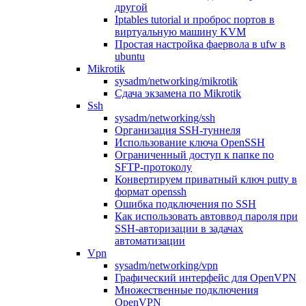
другой
Iptables tutorial и проброс портов в
виртуальную машину KVM
Простая настройка фаервола в ufw в
ubuntu
Mikrotik
sysadm/networking/mikrotik
Сдача экзамена по Mikrotik
Ssh
sysadm/networking/ssh
Организация SSH-туннеля
Использование ключа OpenSSH
Ограниченный доступ к папке по
SFTP-протоколу
Конвертируем приватный ключ putty в
формат openssh
Ошибка подключения по SSH
Как использовать автоввод пароля при
SSH-авторизации в задачах
автоматизации
Vpn
sysadm/networking/vpn
Графический интерфейс для OpenVPN
Множественные подключения
OpenVPN