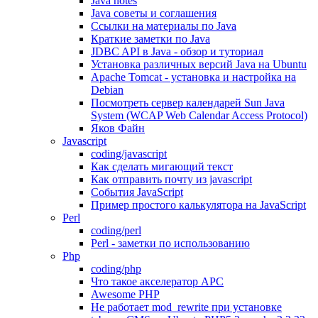
Java notes
Java советы и соглашения
Ссылки на материалы по Java
Краткие заметки по Java
JDBC API в Java - обзор и туториал
Установка различных версий Java на Ubuntu
Apache Tomcat - установка и настройка на
Debian
Посмотреть сервер календарей Sun Java
System (WCAP Web Calendar Access Protocol)
Яков Файн
Javascript
coding/javascript
Как сделать мигающий текст
Как отправить почту из javascript
События JavaScript
Пример простого калькулятора на JavaScript
Perl
coding/perl
Perl - заметки по использованию
Php
coding/php
Что такое акселератор APC
Awesome PHP
Не работает mod_rewrite при установке