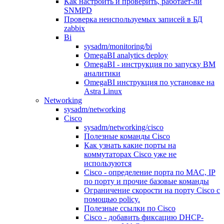
Как настроить и проверить, работает-ли
SNMPD
Проверка неиспользуемых записей в БД
zabbix
Bi
sysadm/monitoring/bi
OmegaBI analytics deploy
OmegaBI - инструкция по запуску ВМ
аналитики
OmegaBI инструкция по установке на
Astra Linux
Networking
sysadm/networking
Cisco
sysadm/networking/cisco
Полезные команды Cisco
Как узнать какие порты на
коммутаторах Cisco уже не
используются
Cisco - определение порта по MAC, IP
по порту и прочие базовые команды
Ограничение скорости на порту Cisco c
помощью policy.
Полезные ссылки по Cisco
Cisco - добавить фиксацию DHCP-