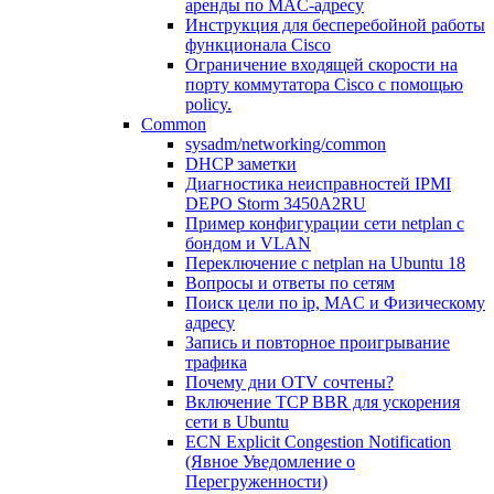
аренды по MAC-адресу
Инструкция для бесперебойной работы
функционала Cisco
Ограничение входящей скорости на
порту коммутатора Cisco c помощью
policy.
Common
sysadm/networking/common
DHCP заметки
Диагностика неисправностей IPMI
DEPO Storm 3450A2RU
Пример конфигурации сети netplan с
бондом и VLAN
Переключение с netplan на Ubuntu 18
Вопросы и ответы по сетям
Поиск цели по ip, MAC и Физическому
адресу
Запись и повторное проигрывание
трафика
Почему дни OTV сочтены?
Включение TCP BBR для ускорения
сети в Ubuntu
ECN Explicit Congestion Notification
(Явное Уведомление о
Перегруженности)