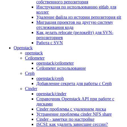
собственного репозитория
Инструкция по использованию gitlab для
коллег
Удаление файла из истории репозитория git
Миграция проектов на другую систему
отслеживания кода
Как делать relocate (релокейт) для SVN-
репозиториев
Работа с SVN
Openstack
openstack
Ceilometer
openstack/ceilometer
Ceilometer использование
Ceph
openstack/ceph
Добавление секрета для работы с Ceph
Cinder
openstack/cinder
Справочник Openstack API при работе с
дисками
Cinder проблемы с удалением диска
Устранение проблемы cinder NFS share
Cinder - заметки по настройке
iSCSI: как удалить зависшие сессии?