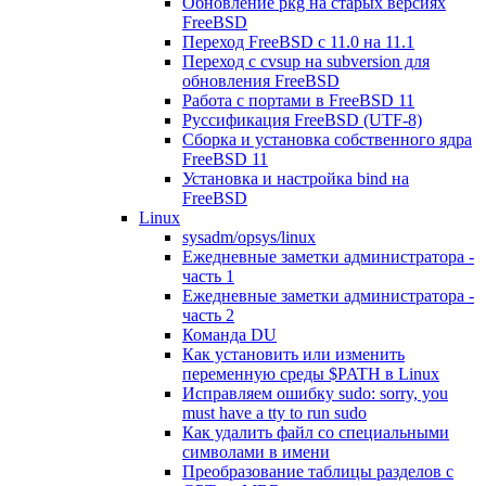
Обновление pkg на старых версиях
FreeBSD
Переход FreeBSD c 11.0 на 11.1
Переход с cvsup на subversion для
обновления FreeBSD
Работа с портами в FreeBSD 11
Руссификация FreeBSD (UTF-8)
Сборка и установка собственного ядра
FreeBSD 11
Установка и настройка bind на
FreeBSD
Linux
sysadm/opsys/linux
Ежедневные заметки администратора -
часть 1
Ежедневные заметки администратора -
часть 2
Команда DU
Как установить или изменить
переменную среды $PATH в Linux
Исправляем ошибку sudo: sorry, you
must have a tty to run sudo
Как удалить файл со специальными
символами в имени
Преобразование таблицы разделов с