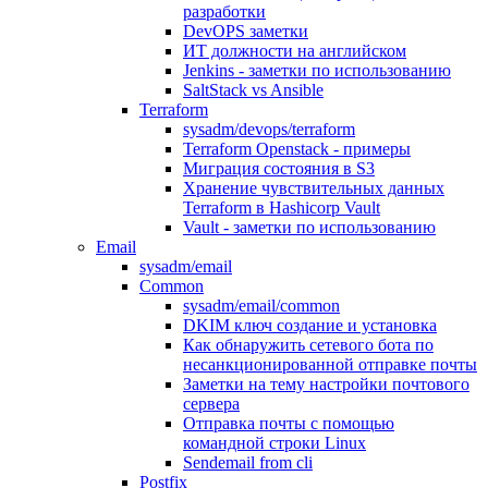
разработки
DevOPS заметки
ИТ должности на английском
Jenkins - заметки по использованию
SaltStack vs Ansible
Terraform
sysadm/devops/terraform
Terraform Openstack - примеры
Миграция состояния в S3
Хранение чувствительных данных
Terraform в Hashicorp Vault
Vault - заметки по использованию
Email
sysadm/email
Common
sysadm/email/common
DKIM ключ создание и установка
Как обнаружить сетевого бота по
несанкционированной отправке почты
Заметки на тему настройки почтового
сервера
Отправка почты с помощью
командной строки Linux
Sendemail from cli
Postfix