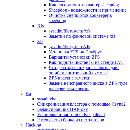
Как восстановить кластер sheepdog
Sheepdog - возможности и применение
Очистка снепшотов zookeeper в
sheepdog
Xfs
sysadm/filesystems/xfs
Заметки по файловой системе xfs
Zfs
sysadm/filesystems/zfs
Установка ZFS на Эльбрус
Варианты установки ZFS
Как поднять инстансы на стенде EV3
Что делать, если zpool status выдает
ошибки контрольной суммы?
ZFS краткие заметки
Замена неисправного диска в ZFS-пуле
на сервере хранения
Ha
sysadm/ha
Синхронизация кластера с помощью Csync2
Балансировщик HAProxy
Установка и настройка Keepalived
Pacemaker - сборка из исходников
Hacking