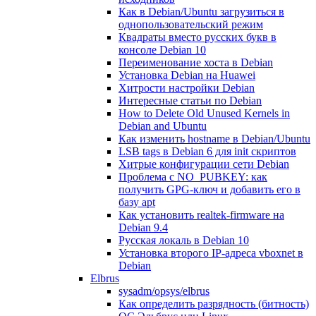
Как в Debian/Ubuntu загрузиться в
однопользовательский режим
Квадраты вместо русских букв в
консоле Debian 10
Переименование хоста в Debian
Установка Debian на Huawei
Хитрости настройки Debian
Интересные статьи по Debian
How to Delete Old Unused Kernels in
Debian and Ubuntu
Как изменить hostname в Debian/Ubuntu
LSB tags в Debian 6 для init скриптов
Хитрые конфигурации сети Debian
Проблема с NO_PUBKEY: как
получить GPG-ключ и добавить его в
базу apt
Как установить realtek-firmware на
Debian 9.4
Русская локаль в Debian 10
Установка второго IP-адреса vboxnet в
Debian
Elbrus
sysadm/opsys/elbrus
Как определить разрядность (битность)