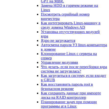
GPT на MBR.
Замена HDD в горячем режиме на
Linux
Посмотреть серийный номер
винчестера
Как интегрировать Linux-машину в
среду домена Windows AD
Установка отсутствующих модулей
ядра
Ядро не загружается
Автосмена пароля УЗ linux-компьютера
в домене
Клонирование Linux с сервера на
сервер
Управление модулями
Что делать, если после пересборки ядра
система не загрузилась?
Как загрузиться в систему, если входит
в GRUB
Как восстановить пароль root в
безопасном режиме
Как сохранить данные при импорте
диска на RAID-контроллер
Планирование задач при помощи
программы at в Linux