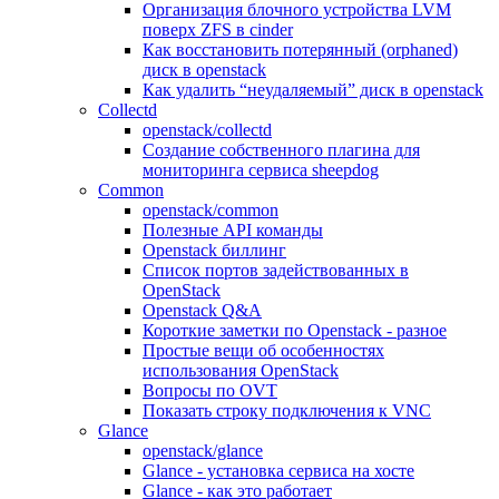
Организация блочного устройства LVM
поверх ZFS в cinder
Как восстановить потерянный (orphaned)
диск в openstack
Как удалить “неудаляемый” диск в openstack
Collectd
openstack/collectd
Создание собственного плагина для
мониторинга сервиса sheepdog
Common
openstack/common
Полезные API команды
Openstack биллинг
Список портов задействованных в
OpenStack
Openstack Q&A
Короткие заметки по Openstack - разное
Простые вещи об особенностях
использования OpenStack
Вопросы по OVT
Показать строку подключения к VNC
Glance
openstack/glance
Glance - установка сервиса на хосте
Glance - как это работает