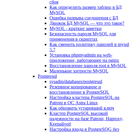
сбоя
Как определить размер таблиц в БД
MySQL
Ошибка разрыва соединения с БД
Движок БД MySQL — что это такое?
MySQL - краткие заметки
Безопасность пароля MySQL для
применения в скриптах
Как сменить политику паролей в mysql
5.7
Установка phpmyadmin на web-
приложение, работающее на nginx
Восстановление пароля root в MySQL
Маленькие хитрости MySQL
Postgresql
sysadm/databases/postgresql
Резервное копирование и
восстановление в PostgreSQL
Настройка кластера PostgreSQL на
Patroni в ОС Astra Linux
Как обновить устаревший ключ
Кластер PostgreSQL высокой
надежности на базе Patroni, Haproxy,
Keepalived
Настройка входа в PostgreSQG без