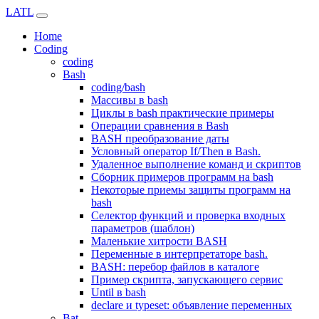
LATL
Home
Coding
coding
Bash
coding/bash
Массивы в bash
Циклы в bash практические примеры
Операции сравнения в Bash
BASH преобразование даты
Условный оператор If/Then в Bash.
Удаленное выполнение команд и скриптов
Сборник примеров программ на bash
Некоторые приемы защиты программ на
bash
Селектор функций и проверка входных
параметров (шаблон)
Маленькие хитрости BASH
Переменные в интерпретаторе bash.
BASH: перебор файлов в каталоге
Пример скрипта, запускающего сервис
Until в bash
declare и typeset: объявление переменных
Bat