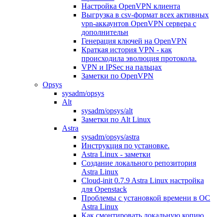
Настройка OpenVPN клиента
Выгрузка в csv-формат всех активных
vpn-аккаунтов OpenVPN сервера с
дополнительн
Генерация ключей на OpenVPN
Краткая история VPN - как
происходила эволюция протокола.
VPN и IPSec на пальцах
Заметки по OpenVPN
Opsys
sysadm/opsys
Alt
sysadm/opsys/alt
Заметки по Alt Linux
Astra
sysadm/opsys/astra
Инструкция по установке.
Astra Linux - заметки
Создание локального репозитория
Astra Linux
Cloud-init 0.7.9 Astra Linux настройка
для Openstack
Проблемы с установкой времени в ОС
Astra Linux
Как смонтировать локальную копию