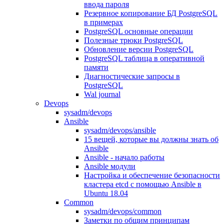
ввода пароля
Резервное копирование БД PostgreSQL
в примерах
PostgreSQL основные операции
Полезные трюки PostgreSQL
Обновление версии PostgreSQL
PostgreSQL таблица в оперативной
памяти
Диагностические запросы в
PostgreSQL
Wal journal
Devops
sysadm/devops
Ansible
sysadm/devops/ansible
15 вещей, которые вы должны знать об
Ansible
Ansible - начало работы
Ansible модули
Настройка и обеспечение безопасности
кластера etcd с помощью Ansible в
Ubuntu 18.04
Common
sysadm/devops/common
Заметки по общим принципам