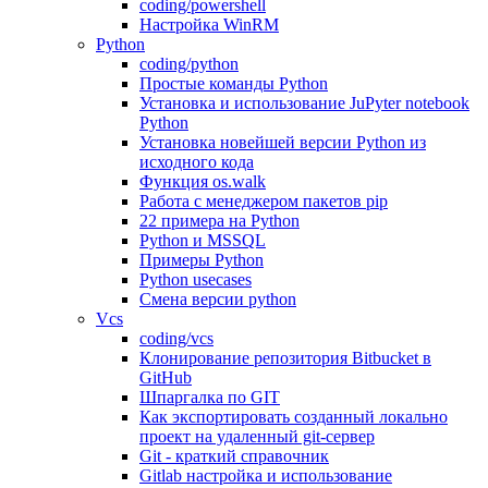
coding/powershell
Настройка WinRM
Python
coding/python
Простые команды Python
Установка и использование JuPyter notebook
Python
Установка новейшей версии Python из
исходного кода
Функция os.walk
Работа с менеджером пакетов pip
22 примера на Python
Python и MSSQL
Примеры Python
Python usecases
Смена версии python
Vcs
coding/vcs
Клонирование репозитория Bitbucket в
GitHub
Шпаргалка по GIT
Как экспортировать созданный локально
проект на удаленный git-сервер
Git - краткий справочник
Gitlab настройка и использование