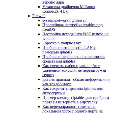
версию ядра
Установка драйверов Mellanox
ConnectX-4 Lx
Firewall
sysadm/networking/firewall
Простейшая настройка iptables под
CentOS
Настройка исходящего NAT шлюза на
Ubuntu
Коротко о файрволлах
Проброс портов внутрь LAN с
помощью iptables
Проброс и перенаправление портов
средствами iptables
Как сменить набор правил ipfw с
удаленной консоли, не перезагружая
сервер
Iptables правила - общая информация и
как это работает.
Как сохранить правила iptables для
автозагрузки
Пример команды iptables для проброса
порта из интернета в виртуалку
Как перенаправлять пакеты на
локальном хосте с одного порта на