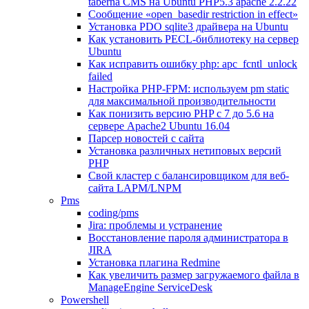
taberna CMS на Ubuntu PHP5.3 apache 2.2.22
Сообщение «open_basedir restriction in effect»
Установка PDO sqlite3 драйвера на Ubuntu
Как установить PECL-библиотеку на сервер
Ubuntu
Как исправить ошибку php: apc_fcntl_unlock
failed
Настройка PHP-FPM: используем pm static
для максимальной производительности
Как понизить версию PHP c 7 до 5.6 на
сервере Apache2 Ubuntu 16.04
Парсер новостей с сайта
Установка различных нетиповых версий
PHP
Свой кластер с балансировщиком для веб-
сайта LAPM/LNPM
Pms
coding/pms
Jira: проблемы и устранение
Восстановление пароля администратора в
JIRA
Установка плагина Redmine
Как увеличить размер загружаемого файла в
ManageEngine ServiceDesk
Powershell