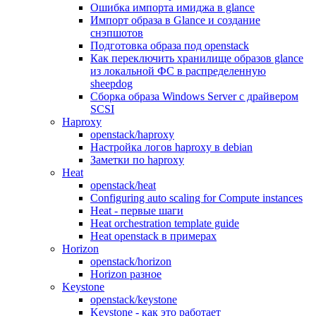
Ошибка импорта имиджа в glance
Импорт образа в Glance и создание
снэпшотов
Подготовка образа под openstack
Как переключить хранилище образов glance
из локальной ФС в распределенную
sheepdog
Сборка образа Windows Server с драйвером
SCSI
Haproxy
openstack/haproxy
Настройка логов haproxy в debian
Заметки по haproxy
Heat
openstack/heat
Configuring auto scaling for Compute instances
Heat - первые шаги
Heat orchestration template guide
Heat openstack в примерах
Horizon
openstack/horizon
Horizon разное
Keystone
openstack/keystone
Keystone - как это работает