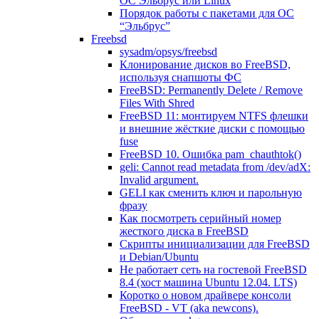
ОС Эльбрус или Linux
Порядок работы с пакетами для ОС
“Эльбрус”
Freebsd
sysadm/opsys/freebsd
Клонирование дисков во FreeBSD,
используя снапшоты ФС
FreeBSD: Permanently Delete / Remove
Files With Shred
FreeBSD 11: монтируем NTFS флешки
и внешние жёсткие диски с помощью
fuse
FreeBSD 10. Ошибка pam_chauthtok()
geli: Cannot read metadata from /dev/adX:
Invalid argument.
GELI как сменить ключ и парольную
фразу
Как посмотреть серийный номер
жесткого диска в FreeBSD
Скрипты инициализации для FreeBSD
и Debian/Ubuntu
Не работает сеть на гостевой FreeBSD
8.4 (хост машина Ubuntu 12.04. LTS)
Коротко о новом драйвере консоли
FreeBSD - VT (aka newcons).