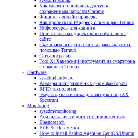
sysadm/hacking
Как удаленно получить доступ к
сохраненным паролям Chrome
Фишинг - онлайн проверка
Как пробить по IP адресу с помощью Termux
Инфоресурсы для хакинга
Поиск скрытых директорий и файлов на
сайте
Скачиваем все фото с инстаграм аккаунта с
помощью Termux
Стеганография
Tool-X: Хакерский инструмент из смартфона
с помощью Termux
Hardware
sysadm/hardware
Размеры плат различных форм-факторов:
RFID технология
Эмулятор кассетника для загрузки игр ZX
Spectrum
Monitoring
sysadm/monitoring
Анализ загрузки диска по приложениям
Elasticsearch
ELK Stack заметки
How to Install Zabbix Agent on CentOS/Ubuntu