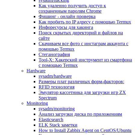
sysadm/hacking
Как удаленно получить доступ к
сохраненным паролям Chrome
Фишинг - онлайн проверка
Как пробить по IP адресу с помощью Termux
Инфоресурсы для хакинга
Поиск скрытых директорий и файлов на
сайте
Скачиваем все фото с инстаграм аккаунта с
помощью Termux
Стеганография
Tool-X: Хакерский инструмент из смартфона
с помощью Termux
Hardware
sysadm/hardware
Размеры плат различных форм-факторов:
RFID технология
Эмулятор кассетника для загрузки игр ZX
Spectrum
Monitoring
sysadm/monitoring
Анализ загрузки диска по приложениям
Elasticsearch
ELK Stack заметки
How to Install Zabbix Agent on CentOS/Ubuntu