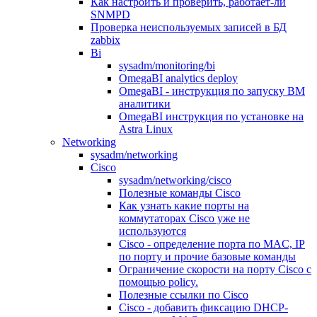
Как настроить и проверить, работает-ли
SNMPD
Проверка неиспользуемых записей в БД
zabbix
Bi
sysadm/monitoring/bi
OmegaBI analytics deploy
OmegaBI - инструкция по запуску ВМ
аналитики
OmegaBI инструкция по установке на
Astra Linux
Networking
sysadm/networking
Cisco
sysadm/networking/cisco
Полезные команды Cisco
Как узнать какие порты на
коммутаторах Cisco уже не
используются
Cisco - определение порта по MAC, IP
по порту и прочие базовые команды
Ограничение скорости на порту Cisco c
помощью policy.
Полезные ссылки по Cisco
Cisco - добавить фиксацию DHCP-