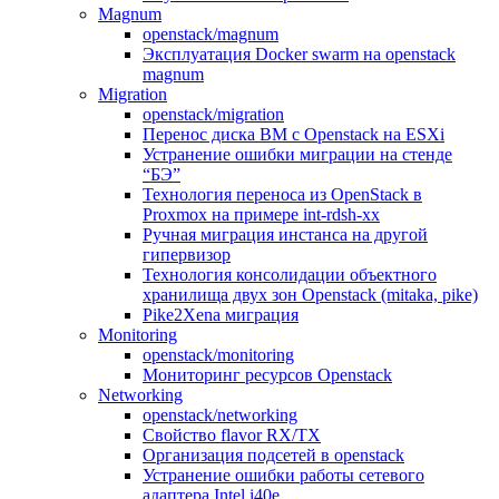
Magnum
openstack/magnum
Эксплуатация Docker swarm на openstack
magnum
Migration
openstack/migration
Перенос диска ВМ с Openstack на ESXi
Устранение ошибки миграции на стенде
“БЭ”
Технология переноса из OpenStack в
Proxmox на примере int-rdsh-xx
Ручная миграция инстанса на другой
гипервизор
Технология консолидации объектного
хранилища двух зон Openstack (mitaka, pike)
Pike2Xena миграция
Monitoring
openstack/monitoring
Мониторинг ресурсов Openstack
Networking
openstack/networking
Свойство flavor RX/TX
Организация подсетей в openstack
Устранение ошибки работы сетевого
адаптера Intel i40e