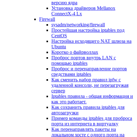
версию ядра
Установка драйверов Mellanox
ConnectX-4 Lx
Firewall
sysadm/networking/firewall
Простейшая настройка iptables под
CentOS
Настройка исходящего NAT шлюза на
Ubuntu
Коротко о файрволлах
Проброс портов внутрь LAN с
помощью iptables
Проброс и перенаправление портов
средствами iptables
Как сменить набор правил ipfw с
удаленной консоли, не перезагружая
сервер
Iptables правила - общая информация и
как это работает.
Как сохранить правила iptables для
автозагрузки
Пример команды iptables для проброса
порта из интернета в виртуалку
Как перенаправлять пакеты на
локальном хосте с одного порта на