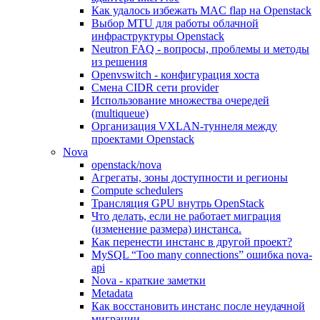
Как удалось избежать MAC flap на Openstack
Выбор MTU для работы облачной
инфраструктуры Openstack
Neutron FAQ - вопросы, проблемы и методы
из решения
Openvswitch - конфигурация хоста
Смена CIDR сети provider
Использование множества очередей
(multiqueue)
Организация VXLAN-туннеля между
проектами Openstack
Nova
openstack/nova
Агрегаты, зоны доступности и регионы
Compute schedulers
Трансляция GPU внутрь OpenStack
Что делать, если не работает миграция
(изменение размера) инстанса.
Как перенести инстанс в другой проект?
MySQL “Too many connections” ошибка nova-
api
Nova - краткие заметки
Metadata
Как восстановить инстанс после неудачной
миграции