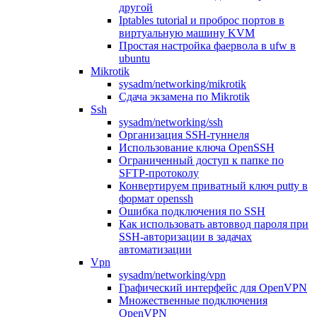
другой
Iptables tutorial и проброс портов в
виртуальную машину KVM
Простая настройка фаервола в ufw в
ubuntu
Mikrotik
sysadm/networking/mikrotik
Сдача экзамена по Mikrotik
Ssh
sysadm/networking/ssh
Организация SSH-туннеля
Использование ключа OpenSSH
Ограниченный доступ к папке по
SFTP-протоколу
Конвертируем приватный ключ putty в
формат openssh
Ошибка подключения по SSH
Как использовать автоввод пароля при
SSH-авторизации в задачах
автоматизации
Vpn
sysadm/networking/vpn
Графический интерфейс для OpenVPN
Множественные подключения
OpenVPN