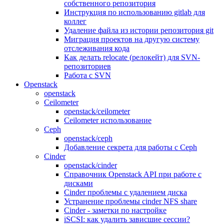
собственного репозитория
Инструкция по использованию gitlab для
коллег
Удаление файла из истории репозитория git
Миграция проектов на другую систему
отслеживания кода
Как делать relocate (релокейт) для SVN-
репозиториев
Работа с SVN
Openstack
openstack
Ceilometer
openstack/ceilometer
Ceilometer использование
Ceph
openstack/ceph
Добавление секрета для работы с Ceph
Cinder
openstack/cinder
Справочник Openstack API при работе с
дисками
Cinder проблемы с удалением диска
Устранение проблемы cinder NFS share
Cinder - заметки по настройке
iSCSI: как удалить зависшие сессии?