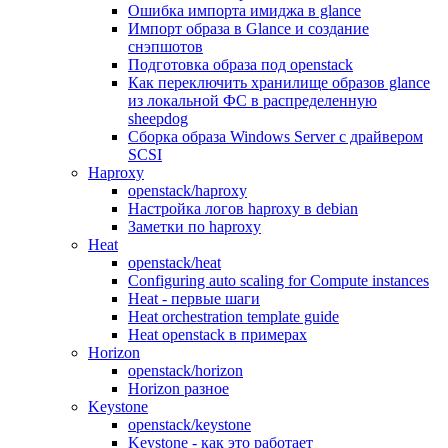
Ошибка импорта имиджа в glance
Импорт образа в Glance и создание
снэпшотов
Подготовка образа под openstack
Как переключить хранилище образов glance
из локальной ФС в распределенную
sheepdog
Сборка образа Windows Server с драйвером
SCSI
Haproxy
openstack/haproxy
Настройка логов haproxy в debian
Заметки по haproxy
Heat
openstack/heat
Configuring auto scaling for Compute instances
Heat - первые шаги
Heat orchestration template guide
Heat openstack в примерах
Horizon
openstack/horizon
Horizon разное
Keystone
openstack/keystone
Keystone - как это работает