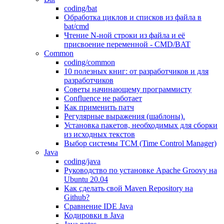
coding/bat
Обработка циклов и списков из файла в
bat/cmd
Чтение N-ной строки из файла и её
присвоение переменной - CMD/BAT
Common
coding/common
10 полезных книг: от разработчиков и для
разработчиков
Советы начинающему программисту
Confluence не работает
Как применить патч
Регулярные выражения (шаблоны).
Установка пакетов, необходимых для сборки
из исходных текстов
Выбор системы TCM (Time Control Manager)
Java
coding/java
Руководство по установке Apache Groovy на
Ubuntu 20.04
Как сделать свой Maven Repository на
Github?
Сравнение IDE Java
Кодировки в Java