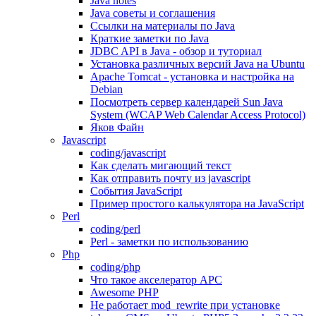
Java notes
Java советы и соглашения
Ссылки на материалы по Java
Краткие заметки по Java
JDBC API в Java - обзор и туториал
Установка различных версий Java на Ubuntu
Apache Tomcat - установка и настройка на
Debian
Посмотреть сервер календарей Sun Java
System (WCAP Web Calendar Access Protocol)
Яков Файн
Javascript
coding/javascript
Как сделать мигающий текст
Как отправить почту из javascript
События JavaScript
Пример простого калькулятора на JavaScript
Perl
coding/perl
Perl - заметки по использованию
Php
coding/php
Что такое акселератор APC
Awesome PHP
Не работает mod_rewrite при установке