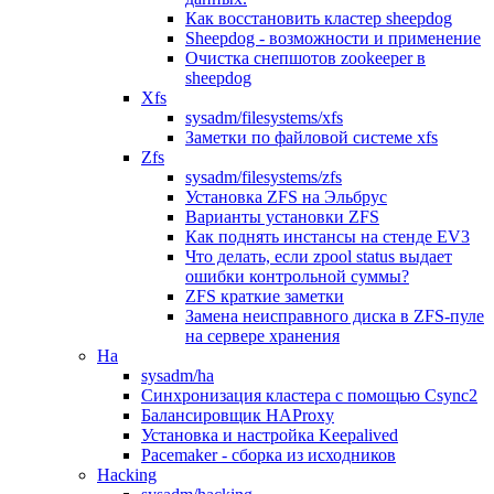
Как восстановить кластер sheepdog
Sheepdog - возможности и применение
Очистка снепшотов zookeeper в
sheepdog
Xfs
sysadm/filesystems/xfs
Заметки по файловой системе xfs
Zfs
sysadm/filesystems/zfs
Установка ZFS на Эльбрус
Варианты установки ZFS
Как поднять инстансы на стенде EV3
Что делать, если zpool status выдает
ошибки контрольной суммы?
ZFS краткие заметки
Замена неисправного диска в ZFS-пуле
на сервере хранения
Ha
sysadm/ha
Синхронизация кластера с помощью Csync2
Балансировщик HAProxy
Установка и настройка Keepalived
Pacemaker - сборка из исходников
Hacking