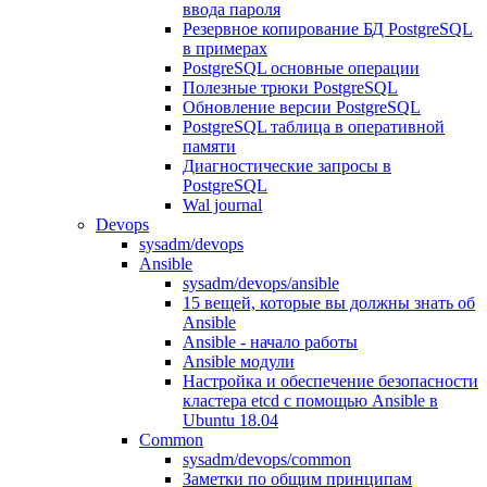
ввода пароля
Резервное копирование БД PostgreSQL
в примерах
PostgreSQL основные операции
Полезные трюки PostgreSQL
Обновление версии PostgreSQL
PostgreSQL таблица в оперативной
памяти
Диагностические запросы в
PostgreSQL
Wal journal
Devops
sysadm/devops
Ansible
sysadm/devops/ansible
15 вещей, которые вы должны знать об
Ansible
Ansible - начало работы
Ansible модули
Настройка и обеспечение безопасности
кластера etcd с помощью Ansible в
Ubuntu 18.04
Common
sysadm/devops/common
Заметки по общим принципам