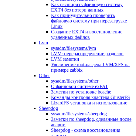
Как расширить файловую систему
EXT4 без потери данных
Как принудительно проверить
файловую систему при перезагрузке
Linux
Создание EXT4 и восстановление
удаленных файлов
Lvm
sysadm/filesystems/lvm
LVM: перераспределение разделов
LVM заметки
Увеличение root-раздела LVM/XFS на
примере zabbix
Other
sysadm/filesystems/other
О файловой системе exFAT
Заметки по установке bcache
Команды контроля кластера GlusterFS
LizardFS установка и использование
Sheepdog
sysadm/filesystems/sheepdog
Заметки по sheepdog, сделанные после
аварии
Sheepdog - схема восстановления
данных.