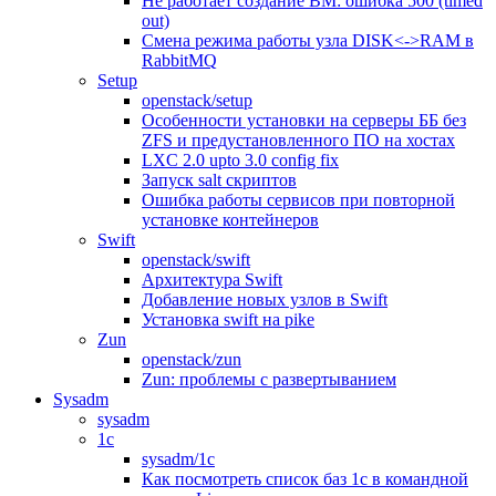
Не работает создание ВМ: ошибка 500 (timed
out)
Смена режима работы узла DISK<->RAM в
RabbitMQ
Setup
openstack/setup
Особенности установки на серверы ББ без
ZFS и предустановленного ПО на хостах
LXC 2.0 upto 3.0 config fix
Запуск salt скриптов
Ошибка работы сервисов при повторной
установке контейнеров
Swift
openstack/swift
Архитектура Swift
Добавление новых узлов в Swift
Установка swift на pike
Zun
openstack/zun
Zun: проблемы с развертыванием
Sysadm
sysadm
1c
sysadm/1c
Как посмотреть список баз 1с в командной