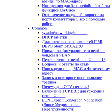
аренды по MAC-адресу
Инструкция для бесперебойной работы
функционала Cisco
Ограничение входящей скорости на
порту коммутатора Cisco c помощью
policy.
Common
sysadm/networking/common
DHCP заметки
Диагностика неисправностей IPMI
DEPO Storm 3450A2RU
Пример конфигурации сети netplan с
бондом и VLAN
Переключение с netplan на Ubuntu 18
Вопросы и ответы по сетям
Поиск цели по ip, MAC и Физическому
адресу
Запись и повторное проигрывание
трафика
Почему дни OTV сочтены?
Включение TCP BBR для ускорения
сети в Ubuntu
ECN Explicit Congestion Notification
(Явное Уведомление о
Перегруженности)