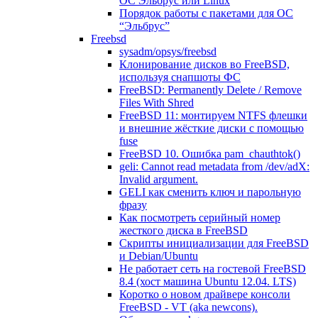
ОС Эльбрус или Linux
Порядок работы с пакетами для ОС
“Эльбрус”
Freebsd
sysadm/opsys/freebsd
Клонирование дисков во FreeBSD,
используя снапшоты ФС
FreeBSD: Permanently Delete / Remove
Files With Shred
FreeBSD 11: монтируем NTFS флешки
и внешние жёсткие диски с помощью
fuse
FreeBSD 10. Ошибка pam_chauthtok()
geli: Cannot read metadata from /dev/adX:
Invalid argument.
GELI как сменить ключ и парольную
фразу
Как посмотреть серийный номер
жесткого диска в FreeBSD
Скрипты инициализации для FreeBSD
и Debian/Ubuntu
Не работает сеть на гостевой FreeBSD
8.4 (хост машина Ubuntu 12.04. LTS)
Коротко о новом драйвере консоли
FreeBSD - VT (aka newcons).