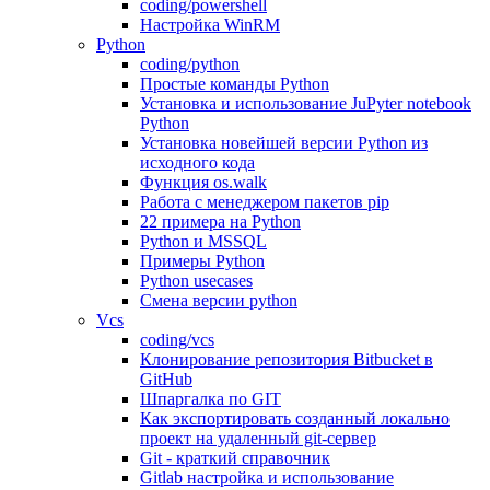
coding/powershell
Настройка WinRM
Python
coding/python
Простые команды Python
Установка и использование JuPyter notebook
Python
Установка новейшей версии Python из
исходного кода
Функция os.walk
Работа с менеджером пакетов pip
22 примера на Python
Python и MSSQL
Примеры Python
Python usecases
Смена версии python
Vcs
coding/vcs
Клонирование репозитория Bitbucket в
GitHub
Шпаргалка по GIT
Как экспортировать созданный локально
проект на удаленный git-сервер
Git - краткий справочник
Gitlab настройка и использование