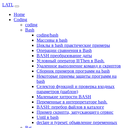
LATL
Home
Coding
coding
Bash
coding/bash
Массивы в bash
Циклы в bash практические примеры
Операции сравнения в Bash
BASH преобразование даты
Условный оператор If/Then в Bash.
Удаленное выполнение команд и скриптов
Сборник примеров программ на bash
Некоторые приемы защиты программ на
bash
Селектор функций и проверка входных
параметров (шаблон)
Маленькие хитрости BASH
Переменные в интерпретаторе bash.
BASH: перебор файлов в каталоге
Пример скрипта, запускающего сервис
Until в bash
declare и typeset: объявление переменных
Bat