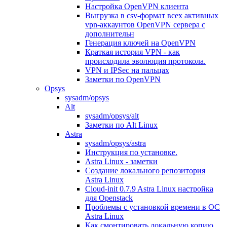
Настройка OpenVPN клиента
Выгрузка в csv-формат всех активных
vpn-аккаунтов OpenVPN сервера с
дополнительн
Генерация ключей на OpenVPN
Краткая история VPN - как
происходила эволюция протокола.
VPN и IPSec на пальцах
Заметки по OpenVPN
Opsys
sysadm/opsys
Alt
sysadm/opsys/alt
Заметки по Alt Linux
Astra
sysadm/opsys/astra
Инструкция по установке.
Astra Linux - заметки
Создание локального репозитория
Astra Linux
Cloud-init 0.7.9 Astra Linux настройка
для Openstack
Проблемы с установкой времени в ОС
Astra Linux
Как смонтировать локальную копию