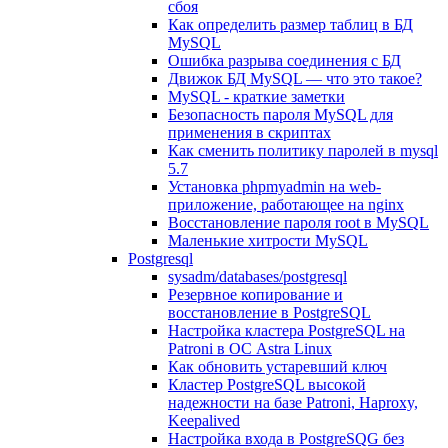
сбоя
Как определить размер таблиц в БД
MySQL
Ошибка разрыва соединения с БД
Движок БД MySQL — что это такое?
MySQL - краткие заметки
Безопасность пароля MySQL для
применения в скриптах
Как сменить политику паролей в mysql
5.7
Установка phpmyadmin на web-
приложение, работающее на nginx
Восстановление пароля root в MySQL
Маленькие хитрости MySQL
Postgresql
sysadm/databases/postgresql
Резервное копирование и
восстановление в PostgreSQL
Настройка кластера PostgreSQL на
Patroni в ОС Astra Linux
Как обновить устаревший ключ
Кластер PostgreSQL высокой
надежности на базе Patroni, Haproxy,
Keepalived
Настройка входа в PostgreSQG без