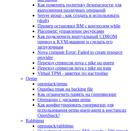
Как поменять политику безопасности для
выполнения различных операций
Server group - как создать и использовать
(draft)
Пример остановки ВМ с контролем while
Placement: управление ресурсами
Как подключить виртуальный CDROM
привод к KVM-машине и сделать его
загрузочным
Nova compute Error: Failed to create resource
provider
Переход сервисов nova с pike на queen
Переход сервисов nova с pike на train
Virtual TPM - заметки по настройке
Qemu
openstack/qemu
Ошибка прав на backing file
Как ограничить память на гипервизоре
Операции с дисками qemu
Как конфигурировать гипервизор для
использования qemu-guest-agent в инстансах
OpenStack?
Rabbitmq
openstack/rabbitmq