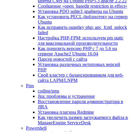
taberna CMS на Ubuntu PHP5.3 apache 2.2.22
Сообщение «open_basedir restriction in effect»
Установка PDO sqlite3 драйвера на Ubuntu
Как установить PECL-библиотеку на сервер
Ubuntu
Как исправить ошибку php: apc_fcntl_unlock
failed
Настройка PHP-FPM: используем pm static
для максимальной производительности
Как понизить версию PHP c 7 до 5.6 на
сервере Apache2 Ubuntu 16.04
Парсер новостей с сайта
Установка различных нетиповых версий
PHP
Свой кластер с балансировщиком для веб-
сайта LAPM/LNPM
Pms
coding/pms
Jira: проблемы и устранение
Восстановление пароля администратора в
JIRA
Установка плагина Redmine
Как увеличить размер загружаемого файла в
ManageEngine ServiceDesk
Powershell