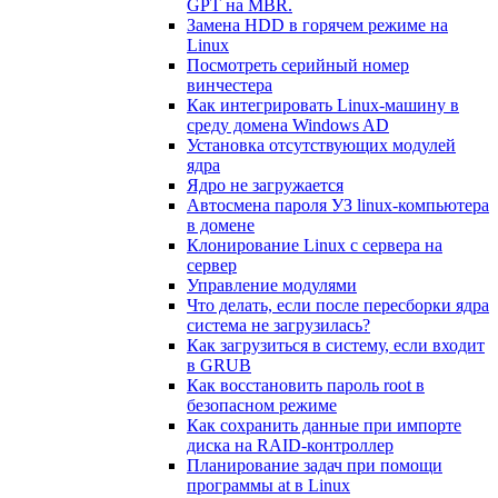
GPT на MBR.
Замена HDD в горячем режиме на
Linux
Посмотреть серийный номер
винчестера
Как интегрировать Linux-машину в
среду домена Windows AD
Установка отсутствующих модулей
ядра
Ядро не загружается
Автосмена пароля УЗ linux-компьютера
в домене
Клонирование Linux с сервера на
сервер
Управление модулями
Что делать, если после пересборки ядра
система не загрузилась?
Как загрузиться в систему, если входит
в GRUB
Как восстановить пароль root в
безопасном режиме
Как сохранить данные при импорте
диска на RAID-контроллер
Планирование задач при помощи
программы at в Linux