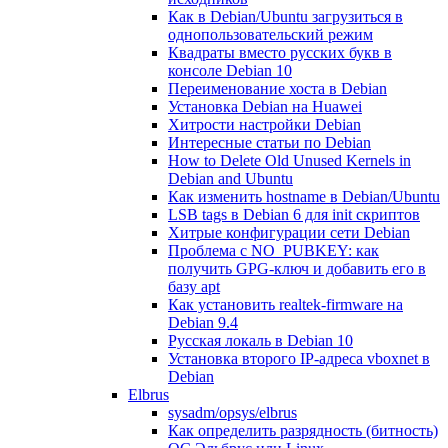
Как в Debian/Ubuntu загрузиться в
однопользовательский режим
Квадраты вместо русских букв в
консоле Debian 10
Переименование хоста в Debian
Установка Debian на Huawei
Хитрости настройки Debian
Интересные статьи по Debian
How to Delete Old Unused Kernels in
Debian and Ubuntu
Как изменить hostname в Debian/Ubuntu
LSB tags в Debian 6 для init скриптов
Хитрые конфигурации сети Debian
Проблема с NO_PUBKEY: как
получить GPG-ключ и добавить его в
базу apt
Как установить realtek-firmware на
Debian 9.4
Русская локаль в Debian 10
Установка второго IP-адреса vboxnet в
Debian
Elbrus
sysadm/opsys/elbrus
Как определить разрядность (битность)