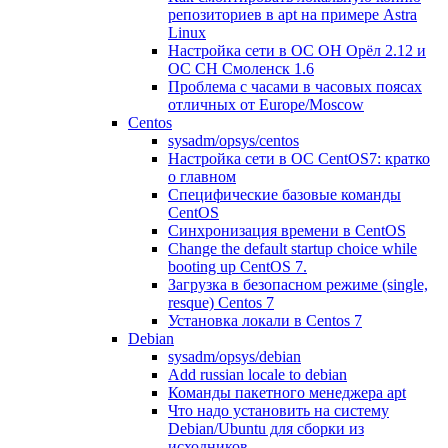
репозиториев в apt на примере Astra
Linux
Настройка сети в ОС ОН Орёл 2.12 и
ОС СН Смоленск 1.6
Проблема с часами в часовых поясах
отличных от Europe/Moscow
Centos
sysadm/opsys/centos
Настройка сети в ОС CentOS7: кратко
о главном
Специфические базовые команды
CentOS
Синхронизация времени в CentOS
Change the default startup choice while
booting up CentOS 7.
Загрузка в безопасном режиме (single,
resque) Centos 7
Установка локали в Centos 7
Debian
sysadm/opsys/debian
Add russian locale to debian
Команды пакетного менеджера apt
Что надо установить на систему
Debian/Ubuntu для сборки из
исходников