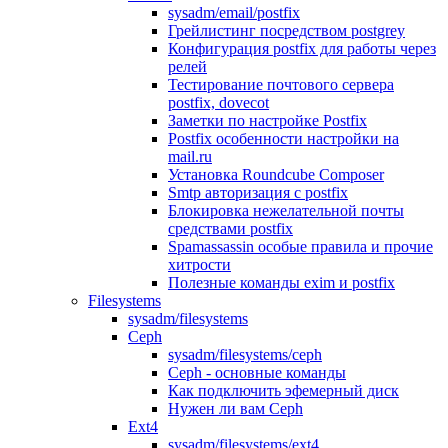
sysadm/email/postfix
Грейлистинг посредством postgrey
Конфигурация postfix для работы через
релей
Тестирование почтового сервера
postfix, dovecot
Заметки по настройке Postfix
Postfix особенности настройки на
mail.ru
Установка Roundcube Composer
Smtp авторизация с postfix
Блокировка нежелательной почты
средствами postfix
Spamassassin особые правила и прочие
хитрости
Полезные команды exim и postfix
Filesystems
sysadm/filesystems
Ceph
sysadm/filesystems/ceph
Ceph - основные команды
Как подключить эфемерный диск
Нужен ли вам Ceph
Ext4
sysadm/filesystems/ext4