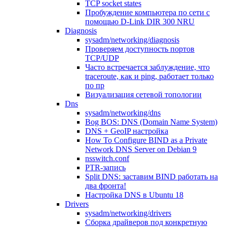
TCP socket states
Пробуждение компьютера по сети с
помощью D-Link DIR 300 NRU
Diagnosis
sysadm/networking/diagnosis
Проверяем доступность портов
TCP/UDP
Часто встречается заблуждение, что
traceroute, как и ping, работает только
по пр
Визуализация сетевой топологии
Dns
sysadm/networking/dns
Bog BOS: DNS (Domain Name System)
DNS + GeoIP настройка
How To Configure BIND as a Private
Network DNS Server on Debian 9
nsswitch.conf
PTR-запись
Split DNS: заставим BIND работать на
два фронта!
Настройка DNS в Ubuntu 18
Drivers
sysadm/networking/drivers
Сборка драйверов под конкретную