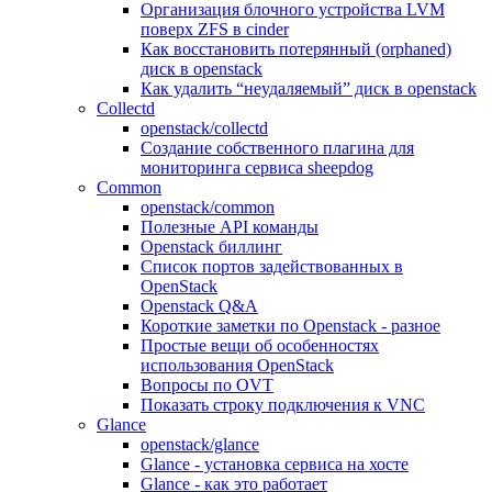
Организация блочного устройства LVM
поверх ZFS в cinder
Как восстановить потерянный (orphaned)
диск в openstack
Как удалить “неудаляемый” диск в openstack
Collectd
openstack/collectd
Создание собственного плагина для
мониторинга сервиса sheepdog
Common
openstack/common
Полезные API команды
Openstack биллинг
Список портов задействованных в
OpenStack
Openstack Q&A
Короткие заметки по Openstack - разное
Простые вещи об особенностях
использования OpenStack
Вопросы по OVT
Показать строку подключения к VNC
Glance
openstack/glance
Glance - установка сервиса на хосте
Glance - как это работает