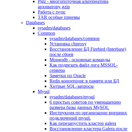
Pigz - многопоточная альтернатива
архиватору gzip
Работа с rsync
TAR особые приемы
Databases
sysadm/databases
Common
sysadm/databases/common
Установка chproxy
Восстановление БД Firebird (Interbase)
после сбоев
Mongodb - основные команды
Как подрезать файл лога MSSQL-
сервера
Заметки по Oracle
Redis концепция: в памяти или БД
Хитрые SQL-запросы
Mysql
sysadm/databases/mysql
6 простых советов по уменьшению
размера базы данных MySQL
Инструкция по организации внешних
подключений mysql.
Как перезапустить кластер galera
Восстановление кластера Galera после