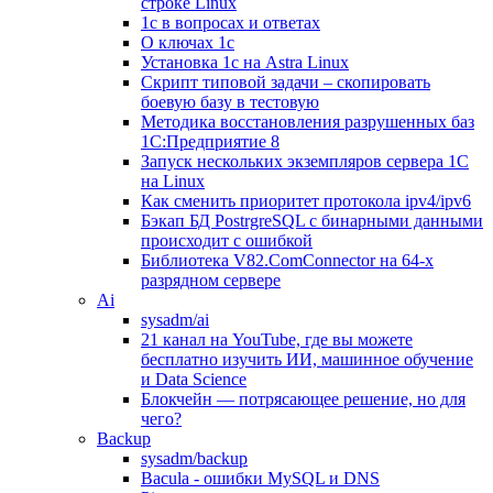
строке Linux
1с в вопросах и ответах
О ключах 1с
Установка 1с на Astra Linux
Скрипт типовой задачи – скопировать
боевую базу в тестовую
Методика восстановления разрушенных баз
1С:Предприятие 8
Запуск нескольких экземпляров сервера 1С
на Linux
Как сменить приоритет протокола ipv4/ipv6
Бэкап БД PostrgreSQL с бинарными данными
происходит с ошибкой
Библиотека V82.ComConnector на 64-х
разрядном сервере
Ai
sysadm/ai
21 канал на YouTube, где вы можете
бесплатно изучить ИИ, машинное обучение
и Data Science
Блокчейн — потрясающее решение, но для
чего?
Backup
sysadm/backup
Bacula - ошибки MySQL и DNS