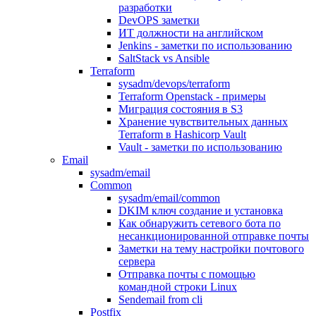
разработки
DevOPS заметки
ИТ должности на английском
Jenkins - заметки по использованию
SaltStack vs Ansible
Terraform
sysadm/devops/terraform
Terraform Openstack - примеры
Миграция состояния в S3
Хранение чувствительных данных
Terraform в Hashicorp Vault
Vault - заметки по использованию
Email
sysadm/email
Common
sysadm/email/common
DKIM ключ создание и установка
Как обнаружить сетевого бота по
несанкционированной отправке почты
Заметки на тему настройки почтового
сервера
Отправка почты с помощью
командной строки Linux
Sendemail from cli
Postfix