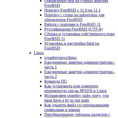
Обновление pkg на старых версиях
FreeBSD
Переход FreeBSD c 11.0 на 11.1
Переход с cvsup на subversion для
обновления FreeBSD
Работа с портами в FreeBSD 11
Руссификация FreeBSD (UTF-8)
Сборка и установка собственного ядра
FreeBSD 11
Установка и настройка bind на
FreeBSD
Linux
sysadm/opsys/linux
Ежедневные заметки администратора -
часть 1
Ежедневные заметки администратора -
часть 2
Команда DU
Как установить или изменить
переменную среды $PATH в Linux
Исправляем ошибку sudo: sorry, you
must have a tty to run sudo
Как удалить файл со специальными
символами в имени
Преобразование таблицы разделов с