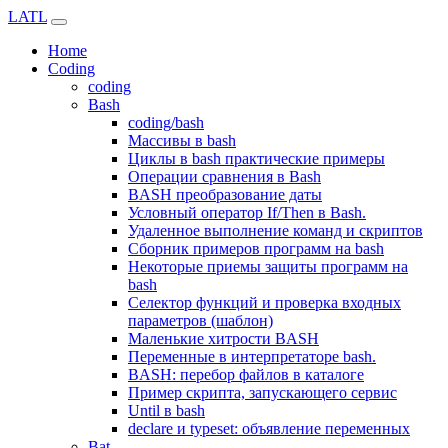
LATL
Home
Coding
coding
Bash
coding/bash
Массивы в bash
Циклы в bash практические примеры
Операции сравнения в Bash
BASH преобразование даты
Условный оператор If/Then в Bash.
Удаленное выполнение команд и скриптов
Сборник примеров программ на bash
Некоторые приемы защиты программ на
bash
Селектор функций и проверка входных
параметров (шаблон)
Маленькие хитрости BASH
Переменные в интерпретаторе bash.
BASH: перебор файлов в каталоге
Пример скрипта, запускающего сервис
Until в bash
declare и typeset: объявление переменных
Bat