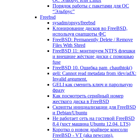
ОС Эльбрус или Linux
Порядок работы с пакетами для ОС
“Эльбрус”
Freebsd
sysadm/opsys/freebsd
Клонирование дисков во FreeBSD,
используя снапшоты ФС
FreeBSD: Permanently Delete / Remove
Files With Shred
FreeBSD 11: монтируем NTFS флешки
и внешние жёсткие диски с помощью
fuse
FreeBSD 10. Ошибка pam_chauthtok()
geli: Cannot read metadata from /dev/adX:
Invalid argument.
GELI как сменить ключ и парольную
фразу
Как посмотреть серийный номер
жесткого диска в FreeBSD
Скрипты инициализации для FreeBSD
и Debian/Ubuntu
Не работает сеть на гостевой FreeBSD
8.4 (хост машина Ubuntu 12.04. LTS)
Коротко о новом драйвере консоли
FreeBSD - VT (aka newcons).