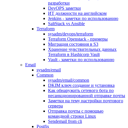
разработки
DevOPS заметки
ИТ должности на английском
Jenkins - заметки по использованию
SaltStack vs Ansible
Terraform
sysadm/devops/terraform
Terraform Openstack - примеры
Миграция состояния в S3
Хранение чувствительных данных
Terraform в Hashicorp Vault
Vault - заметки по использованию
Email
sysadm/email
Common
sysadm/email/common
DKIM ключ создание и установка
Как обнаружить сетевого бота по
несанкционированной отправке почты
Заметки на тему настройки почтового
сервера
Отправка почты с помощью
командной строки Linux
Sendemail from cli
Postfix