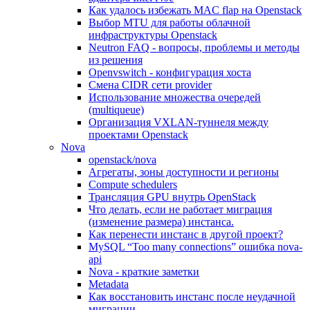
Как удалось избежать MAC flap на Openstack
Выбор MTU для работы облачной
инфраструктуры Openstack
Neutron FAQ - вопросы, проблемы и методы
из решения
Openvswitch - конфигурация хоста
Смена CIDR сети provider
Использование множества очередей
(multiqueue)
Организация VXLAN-туннеля между
проектами Openstack
Nova
openstack/nova
Агрегаты, зоны доступности и регионы
Compute schedulers
Трансляция GPU внутрь OpenStack
Что делать, если не работает миграция
(изменение размера) инстанса.
Как перенести инстанс в другой проект?
MySQL “Too many connections” ошибка nova-
api
Nova - краткие заметки
Metadata
Как восстановить инстанс после неудачной
миграции