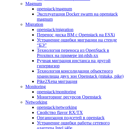
Magnum
openstack/magnum
Эксплуатация Docker swarm на openstack
magnum
Migration
openstack/migration
Перенос диска ВМ с Openstack на ESXi
Устранение ошибки миграции на стенде
“БЭ”
Технология переноса из OpenStack в
Proxmox на примере int-rdsh-xx
Ручная миграция инстанса на другой
гипервизор
Технология консолидации объектного
хранилища двух зон Openstack (mitaka, pike)
Pike2Xena миграция
Monitoring
openstack/monitoring
Мониторинг ресурсов Openstack
Networking
openstack/networking
Свойство flavor RX/TX
Организация подсетей в openstack
Устранение ошибки работы сетевого
адаптера Intel i40e