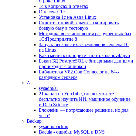
строке Linux
1с в вопросах и ответах
О ключах 1с
Установка 1с на Astra Linux
Скрипт типовой задачи – скопировать
боевую базу в тестовую
Методика восстановления разрушенных баз
1С:Предприятие 8
Запуск нескольких экземпляров сервера 1С
на Linux
Как сменить приоритет протокола ipv4/ipv6
Бэкап БД PostrgreSQL с бинарными данными
происходит с ошибкой
Библиотека V82.ComConnector на 64-х
разрядном сервере
Ai
sysadm/ai
21 канал на YouTube, где вы можете
бесплатно изучить ИИ, машинное обучение
и Data Science
Блокчейн — потрясающее решение, но для
чего?
Backup
sysadm/backup
Bacula - ошибки MySQL и DNS