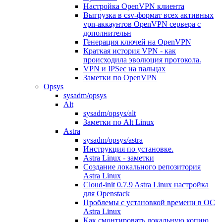
Настройка OpenVPN клиента
Выгрузка в csv-формат всех активных
vpn-аккаунтов OpenVPN сервера с
дополнительн
Генерация ключей на OpenVPN
Краткая история VPN - как
происходила эволюция протокола.
VPN и IPSec на пальцах
Заметки по OpenVPN
Opsys
sysadm/opsys
Alt
sysadm/opsys/alt
Заметки по Alt Linux
Astra
sysadm/opsys/astra
Инструкция по установке.
Astra Linux - заметки
Создание локального репозитория
Astra Linux
Cloud-init 0.7.9 Astra Linux настройка
для Openstack
Проблемы с установкой времени в ОС
Astra Linux
Как смонтировать локальную копию