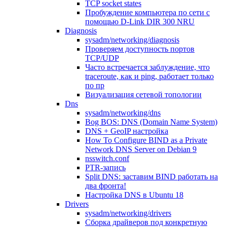
TCP socket states
Пробуждение компьютера по сети с
помощью D-Link DIR 300 NRU
Diagnosis
sysadm/networking/diagnosis
Проверяем доступность портов
TCP/UDP
Часто встречается заблуждение, что
traceroute, как и ping, работает только
по пр
Визуализация сетевой топологии
Dns
sysadm/networking/dns
Bog BOS: DNS (Domain Name System)
DNS + GeoIP настройка
How To Configure BIND as a Private
Network DNS Server on Debian 9
nsswitch.conf
PTR-запись
Split DNS: заставим BIND работать на
два фронта!
Настройка DNS в Ubuntu 18
Drivers
sysadm/networking/drivers
Сборка драйверов под конкретную