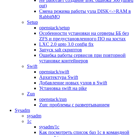
Не работает создание ВМ: ошибка 500 (timed
out)
Смена режима работы узла DISK<->RAM в
RabbitMQ
Setup
openstack/setup
Особенности установки на серверы ББ без
ZFS и предустановленного ПО на хостах
LXC 2.0 upto 3.0 config fix
Запуск salt скриптов
Ошибка работы сервисов при повторной
установке контейнеров
Swift
openstack/swift
Архитектура Swift
Добавление новых узлов в Swift
Установка swift на pike
Zun
openstack/zun
Zun: проблемы с развертыванием
Sysadm
sysadm
1c
sysadm/1c
Как посмотреть список баз 1с в командной