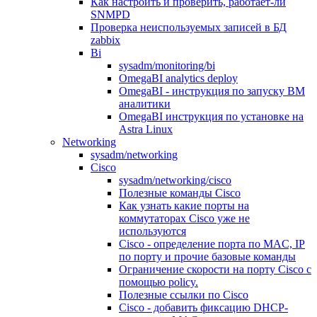
Как настроить и проверить, работает-ли
SNMPD
Проверка неиспользуемых записей в БД
zabbix
Bi
sysadm/monitoring/bi
OmegaBI analytics deploy
OmegaBI - инструкция по запуску ВМ
аналитики
OmegaBI инструкция по установке на
Astra Linux
Networking
sysadm/networking
Cisco
sysadm/networking/cisco
Полезные команды Cisco
Как узнать какие порты на
коммутаторах Cisco уже не
используются
Cisco - определение порта по MAC, IP
по порту и прочие базовые команды
Ограничение скорости на порту Cisco c
помощью policy.
Полезные ссылки по Cisco
Cisco - добавить фиксацию DHCP-