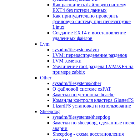
Как расширить файловую систему
EXT4 без потери данных
Как принудительно проверить
файловую систему при перезагрузке
Linux
Создание EXT4 и восстановление
удаленных файлов
Lvm
sysadm/filesystems/lvm
LVM: перераспределение разделов
LVM заметки
Увеличение root-раздела LVM/XFS на
примере zabbix
Other
sysadm/filesystems/other
О файловой системе exFAT
Заметки по установке bcache
Команды контроля кластера GlusterFS
LizardFS установка и использование
Sheepdog
sysadm/filesystems/sheepdog
Заметки по sheepdog, сделанные после
аварии
Sheepdog - схема восстановления
данных.