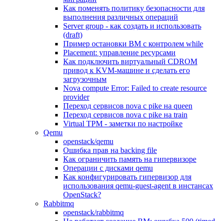
Как поменять политику безопасности для
выполнения различных операций
Server group - как создать и использовать
(draft)
Пример остановки ВМ с контролем while
Placement: управление ресурсами
Как подключить виртуальный CDROM
привод к KVM-машине и сделать его
загрузочным
Nova compute Error: Failed to create resource
provider
Переход сервисов nova с pike на queen
Переход сервисов nova с pike на train
Virtual TPM - заметки по настройке
Qemu
openstack/qemu
Ошибка прав на backing file
Как ограничить память на гипервизоре
Операции с дисками qemu
Как конфигурировать гипервизор для
использования qemu-guest-agent в инстансах
OpenStack?
Rabbitmq
openstack/rabbitmq