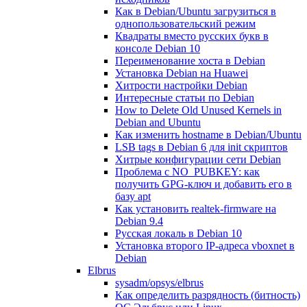
Как в Debian/Ubuntu загрузиться в
однопользовательский режим
Квадраты вместо русских букв в
консоле Debian 10
Переименование хоста в Debian
Установка Debian на Huawei
Хитрости настройки Debian
Интересные статьи по Debian
How to Delete Old Unused Kernels in
Debian and Ubuntu
Как изменить hostname в Debian/Ubuntu
LSB tags в Debian 6 для init скриптов
Хитрые конфигурации сети Debian
Проблема с NO_PUBKEY: как
получить GPG-ключ и добавить его в
базу apt
Как установить realtek-firmware на
Debian 9.4
Русская локаль в Debian 10
Установка второго IP-адреса vboxnet в
Debian
Elbrus
sysadm/opsys/elbrus
Как определить разрядность (битность)