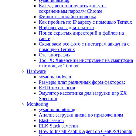
sysadm/hacking
Как удаленно получить доступ к
сохраненным паролям Chrome
Фишинг - онлайн проверка
Как пробить по IP адресу с помощью Termux
Инфоресурсы для хакинга
Поиск скрытых директорий и файлов на
сайте
Скачиваем все фото с инстаграм аккаунта с
помощью Termux
Стеганография
Tool-X: Хакерский инструмент из смартфона
с помощью Termux
Hardware
sysadm/hardware
Размеры плат различных форм-факторов:
RFID технология
Эмулятор кассетника для загрузки игр ZX
Spectrum
Monitoring
sysadm/monitoring
Анализ загрузки диска по приложениям
Elasticsearch
ELK Stack заметки
How to Install Zabbix Agent on CentOS/Ubuntu