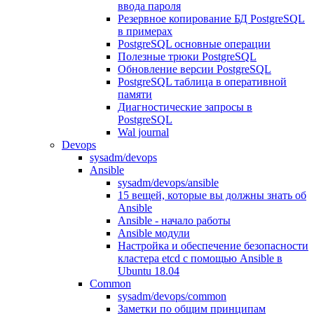
ввода пароля
Резервное копирование БД PostgreSQL
в примерах
PostgreSQL основные операции
Полезные трюки PostgreSQL
Обновление версии PostgreSQL
PostgreSQL таблица в оперативной
памяти
Диагностические запросы в
PostgreSQL
Wal journal
Devops
sysadm/devops
Ansible
sysadm/devops/ansible
15 вещей, которые вы должны знать об
Ansible
Ansible - начало работы
Ansible модули
Настройка и обеспечение безопасности
кластера etcd с помощью Ansible в
Ubuntu 18.04
Common
sysadm/devops/common
Заметки по общим принципам