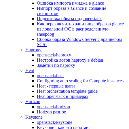
Ошибка импорта имиджа в glance
Импорт образа в Glance и создание
снэпшотов
Подготовка образа под openstack
Как переключить хранилище образов glance
из локальной ФС в распределенную
sheepdog
Сборка образа Windows Server с драйвером
SCSI
Haproxy
openstack/haproxy
Настройка логов haproxy в debian
Заметки по haproxy
Heat
openstack/heat
Configuring auto scaling for Compute instances
Heat - первые шаги
Heat orchestration template guide
Heat openstack в примерах
Horizon
openstack/horizon
Horizon разное
Keystone
openstack/keystone
Keystone - как это работает