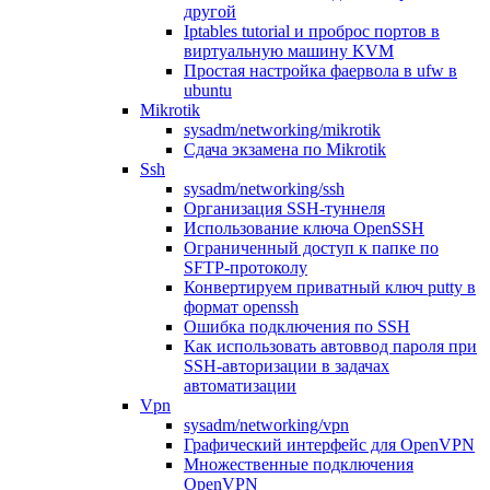
другой
Iptables tutorial и проброс портов в
виртуальную машину KVM
Простая настройка фаервола в ufw в
ubuntu
Mikrotik
sysadm/networking/mikrotik
Сдача экзамена по Mikrotik
Ssh
sysadm/networking/ssh
Организация SSH-туннеля
Использование ключа OpenSSH
Ограниченный доступ к папке по
SFTP-протоколу
Конвертируем приватный ключ putty в
формат openssh
Ошибка подключения по SSH
Как использовать автоввод пароля при
SSH-авторизации в задачах
автоматизации
Vpn
sysadm/networking/vpn
Графический интерфейс для OpenVPN
Множественные подключения
OpenVPN