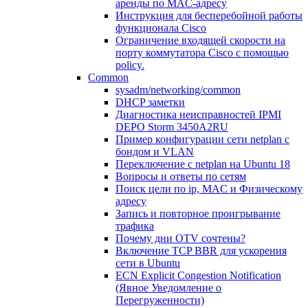
аренды по MAC-адресу
Инструкция для бесперебойной работы
функционала Cisco
Ограничение входящей скорости на
порту коммутатора Cisco c помощью
policy.
Common
sysadm/networking/common
DHCP заметки
Диагностика неисправностей IPMI
DEPO Storm 3450A2RU
Пример конфигурации сети netplan с
бондом и VLAN
Переключение с netplan на Ubuntu 18
Вопросы и ответы по сетям
Поиск цели по ip, MAC и Физическому
адресу
Запись и повторное проигрывание
трафика
Почему дни OTV сочтены?
Включение TCP BBR для ускорения
сети в Ubuntu
ECN Explicit Congestion Notification
(Явное Уведомление о
Перегруженности)