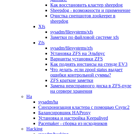
Как восстановить кластер sheepdog
Sheepdog - возможности и применение
Очистка снепшотов zookeeper в
sheepdog
Xfs
sysadm/filesystems/xfs
Заметки по файловой системе xfs
Zfs
sysadm/filesystems/zfs
Установка ZFS на Эльбрус
Варианты установки ZFS
Как поднять инстансы на стенде EV3
Что делать, если zpool status выдает
ошибки контрольной суммы?
ZFS краткие заметки
Замена неисправного диска в ZFS-пуле
на сервере хранения
Ha
sysadm/ha
Синхронизация кластера с помощью Csync2
Балансировщик HAProxy
Установка и настройка Keepalived
Pacemaker - сборка из исходников
Hacking