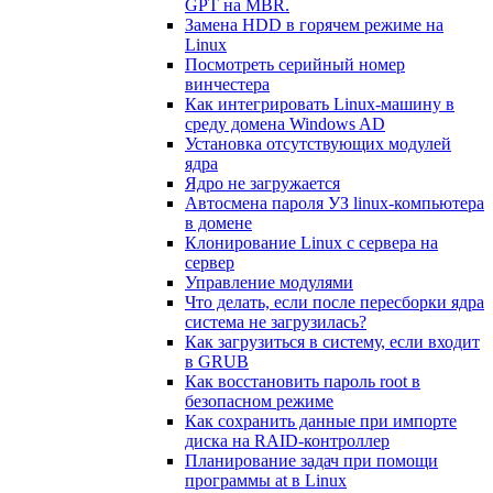
GPT на MBR.
Замена HDD в горячем режиме на
Linux
Посмотреть серийный номер
винчестера
Как интегрировать Linux-машину в
среду домена Windows AD
Установка отсутствующих модулей
ядра
Ядро не загружается
Автосмена пароля УЗ linux-компьютера
в домене
Клонирование Linux с сервера на
сервер
Управление модулями
Что делать, если после пересборки ядра
система не загрузилась?
Как загрузиться в систему, если входит
в GRUB
Как восстановить пароль root в
безопасном режиме
Как сохранить данные при импорте
диска на RAID-контроллер
Планирование задач при помощи
программы at в Linux