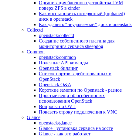
Организация блочного устройства LVM
поверх ZFS в cinder
Как восстановить потерянный (orphaned)
диск в openstack
Как удалить “неудаляемый” диск в openstack
Collectd
openstack/collectd
Создание собственного плагина для
мониторинга сервиса sheepdog
Common
openstack/common
Полезные API команды
Openstack биллинг
Список портов задействованных в
OpenStack
Openstack Q&A
Короткие заметки по Openstack - разное
Простые вещи об особенностях
использования OpenStack
Вопросы по OVT
Показать строку подключения к VNC
Glance
openstack/glance
Glance - установка сервиса на хосте
Glance - как это работает