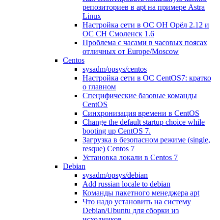
репозиториев в apt на примере Astra
Linux
Настройка сети в ОС ОН Орёл 2.12 и
ОС СН Смоленск 1.6
Проблема с часами в часовых поясах
отличных от Europe/Moscow
Centos
sysadm/opsys/centos
Настройка сети в ОС CentOS7: кратко
о главном
Специфические базовые команды
CentOS
Синхронизация времени в CentOS
Change the default startup choice while
booting up CentOS 7.
Загрузка в безопасном режиме (single,
resque) Centos 7
Установка локали в Centos 7
Debian
sysadm/opsys/debian
Add russian locale to debian
Команды пакетного менеджера apt
Что надо установить на систему
Debian/Ubuntu для сборки из
исходников