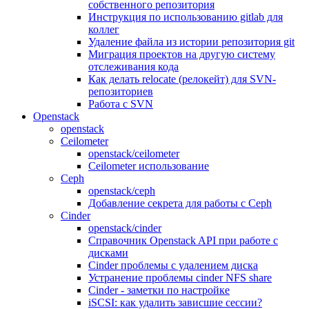
собственного репозитория
Инструкция по использованию gitlab для
коллег
Удаление файла из истории репозитория git
Миграция проектов на другую систему
отслеживания кода
Как делать relocate (релокейт) для SVN-
репозиториев
Работа с SVN
Openstack
openstack
Ceilometer
openstack/ceilometer
Ceilometer использование
Ceph
openstack/ceph
Добавление секрета для работы с Ceph
Cinder
openstack/cinder
Справочник Openstack API при работе с
дисками
Cinder проблемы с удалением диска
Устранение проблемы cinder NFS share
Cinder - заметки по настройке
iSCSI: как удалить зависшие сессии?