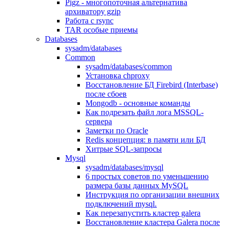
Pigz - многопоточная альтернатива
архиватору gzip
Работа с rsync
TAR особые приемы
Databases
sysadm/databases
Common
sysadm/databases/common
Установка chproxy
Восстановление БД Firebird (Interbase)
после сбоев
Mongodb - основные команды
Как подрезать файл лога MSSQL-
сервера
Заметки по Oracle
Redis концепция: в памяти или БД
Хитрые SQL-запросы
Mysql
sysadm/databases/mysql
6 простых советов по уменьшению
размера базы данных MySQL
Инструкция по организации внешних
подключений mysql.
Как перезапустить кластер galera
Восстановление кластера Galera после