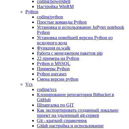
coding/powershell
Настройка WinRM
Python
coding/python
Простые команды Python
Установка и использование JuPyter notebook
Python
Установка новейшей версии Python из
исходного кода
Функция os.walk
Работа с менеджером пакетов pip
22 примера на Python
Python и MSSQL
Примеры Python
Python usecases
Смена версии python
Vcs
coding/vcs
Клонирование репозитория Bitbucket в
GitHub
Шпаргалка по GIT
Как экспортировать созданный локально
проект на удаленный git-сервер
Git - краткий справочник
Gitlab настройка и использование