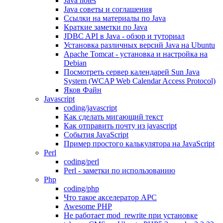
Java notes
Java советы и соглашения
Ссылки на материалы по Java
Краткие заметки по Java
JDBC API в Java - обзор и туториал
Установка различных версий Java на Ubuntu
Apache Tomcat - установка и настройка на
Debian
Посмотреть сервер календарей Sun Java
System (WCAP Web Calendar Access Protocol)
Яков Файн
Javascript
coding/javascript
Как сделать мигающий текст
Как отправить почту из javascript
События JavaScript
Пример простого калькулятора на JavaScript
Perl
coding/perl
Perl - заметки по использованию
Php
coding/php
Что такое акселератор APC
Awesome PHP
Не работает mod_rewrite при установке