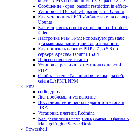
taberna CMS на Ubuntu PHP5.3 apache 2.2.22
Сообщение «open_basedir restriction in effect»
Установка PDO sqlite3 драйвера на Ubuntu
Как установить PECL-библиотеку на сервер
Ubuntu
Как исправить ошибку php: apc_fcntl_unlock
failed
Настройка PHP-FPM: используем pm static
для максимальной производительности
Как понизить версию PHP c 7 до 5.6 на
сервере Apache2 Ubuntu 16.04
Парсер новостей с сайта
Установка различных нетиповых версий
PHP
Свой кластер с балансировщиком для веб-
сайта LAPM/LNPM
Pms
coding/pms
Jira: проблемы и устранение
Восстановление пароля администратора в
JIRA
Установка плагина Redmine
Как увеличить размер загружаемого файла в
ManageEngine ServiceDesk
Powershell