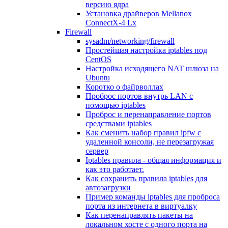
версию ядра
Установка драйверов Mellanox
ConnectX-4 Lx
Firewall
sysadm/networking/firewall
Простейшая настройка iptables под
CentOS
Настройка исходящего NAT шлюза на
Ubuntu
Коротко о файрволлах
Проброс портов внутрь LAN с
помощью iptables
Проброс и перенаправление портов
средствами iptables
Как сменить набор правил ipfw с
удаленной консоли, не перезагружая
сервер
Iptables правила - общая информация и
как это работает.
Как сохранить правила iptables для
автозагрузки
Пример команды iptables для проброса
порта из интернета в виртуалку
Как перенаправлять пакеты на
локальном хосте с одного порта на