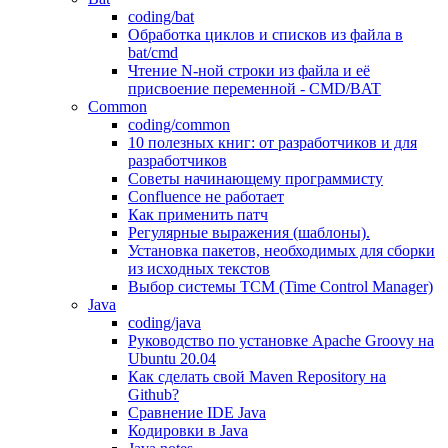
coding/bat
Обработка циклов и списков из файла в
bat/cmd
Чтение N-ной строки из файла и её
присвоение переменной - CMD/BAT
Common
coding/common
10 полезных книг: от разработчиков и для
разработчиков
Советы начинающему программисту
Confluence не работает
Как применить патч
Регулярные выражения (шаблоны).
Установка пакетов, необходимых для сборки
из исходных текстов
Выбор системы TCM (Time Control Manager)
Java
coding/java
Руководство по установке Apache Groovy на
Ubuntu 20.04
Как сделать свой Maven Repository на
Github?
Сравнение IDE Java
Кодировки в Java