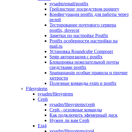
sysadm/email/postfix
Грейлистинг посредством postgrey
Конфигурация postfix для работы через
релей
Тестирование почтового сервера
postfix, dovecot
Заметки по настройке Postfix
Postfix особенности настройки на
mail.ru
Установка Roundcube Composer
Smtp авторизация с postfix
Блокировка нежелательной почты
средствами postfix
Spamassassin особые правила и прочие
хитрости
Полезные команды exim и postfix
Filesystems
sysadm/filesystems
Ceph
sysadm/filesystems/ceph
Ceph - основные команды
Как подключить эфемерный диск
Нужен ли вам Ceph
Ext4
sysadm/filesystems/ext4