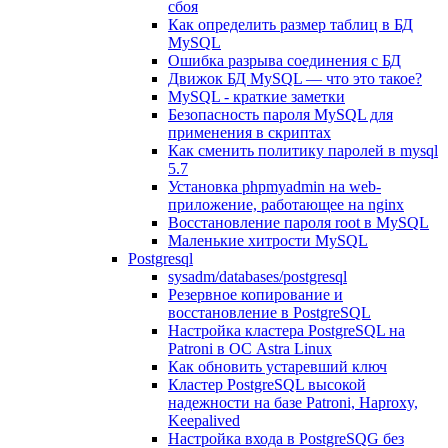
сбоя
Как определить размер таблиц в БД
MySQL
Ошибка разрыва соединения с БД
Движок БД MySQL — что это такое?
MySQL - краткие заметки
Безопасность пароля MySQL для
применения в скриптах
Как сменить политику паролей в mysql
5.7
Установка phpmyadmin на web-
приложение, работающее на nginx
Восстановление пароля root в MySQL
Маленькие хитрости MySQL
Postgresql
sysadm/databases/postgresql
Резервное копирование и
восстановление в PostgreSQL
Настройка кластера PostgreSQL на
Patroni в ОС Astra Linux
Как обновить устаревший ключ
Кластер PostgreSQL высокой
надежности на базе Patroni, Haproxy,
Keepalived
Настройка входа в PostgreSQG без