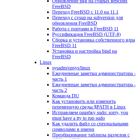
Обновление pkg на старых версиях
FreeBSD
Переход FreeBSD c 11.0 на 11.1
Переход с cvsup на subversion для
обновления FreeBSD
Работа с портами в FreeBSD 11
Руссификация FreeBSD (UTF-8)
Сборка и установка собственного ядра
FreeBSD 11
Установка и настройка bind на
FreeBSD
Linux
sysadm/opsys/linux
Ежедневные заметки администратора -
часть 1
Ежедневные заметки администратора -
часть 2
Команда DU
Как установить или изменить
переменную среды $PATH в Linux
Исправляем ошибку sudo: sorry, you
must have a tty to run sudo
Как удалить файл со специальными
символами в имени
Преобразование таблицы разделов с