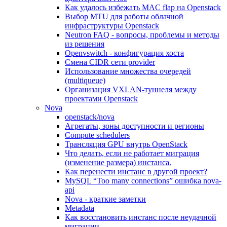
Как удалось избежать MAC flap на Openstack
Выбор MTU для работы облачной
инфраструктуры Openstack
Neutron FAQ - вопросы, проблемы и методы
из решения
Openvswitch - конфигурация хоста
Смена CIDR сети provider
Использование множества очередей
(multiqueue)
Организация VXLAN-туннеля между
проектами Openstack
Nova
openstack/nova
Агрегаты, зоны доступности и регионы
Compute schedulers
Трансляция GPU внутрь OpenStack
Что делать, если не работает миграция
(изменение размера) инстанса.
Как перенести инстанс в другой проект?
MySQL “Too many connections” ошибка nova-
api
Nova - краткие заметки
Metadata
Как восстановить инстанс после неудачной
миграции