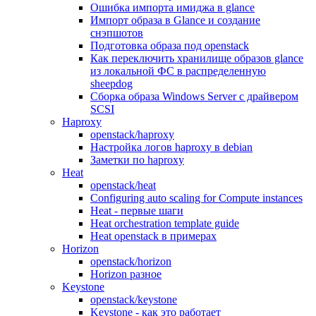
Ошибка импорта имиджа в glance
Импорт образа в Glance и создание
снэпшотов
Подготовка образа под openstack
Как переключить хранилище образов glance
из локальной ФС в распределенную
sheepdog
Сборка образа Windows Server с драйвером
SCSI
Haproxy
openstack/haproxy
Настройка логов haproxy в debian
Заметки по haproxy
Heat
openstack/heat
Configuring auto scaling for Compute instances
Heat - первые шаги
Heat orchestration template guide
Heat openstack в примерах
Horizon
openstack/horizon
Horizon разное
Keystone
openstack/keystone
Keystone - как это работает