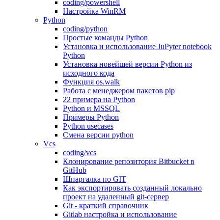
coding/powershell
Настройка WinRM
Python
coding/python
Простые команды Python
Установка и использование JuPyter notebook
Python
Установка новейшей версии Python из
исходного кода
Функция os.walk
Работа с менеджером пакетов pip
22 примера на Python
Python и MSSQL
Примеры Python
Python usecases
Смена версии python
Vcs
coding/vcs
Клонирование репозитория Bitbucket в
GitHub
Шпаргалка по GIT
Как экспортировать созданный локально
проект на удаленный git-сервер
Git - краткий справочник
Gitlab настройка и использование