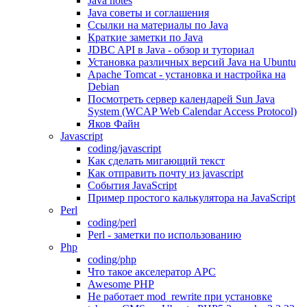
Java notes
Java советы и соглашения
Ссылки на материалы по Java
Краткие заметки по Java
JDBC API в Java - обзор и туториал
Установка различных версий Java на Ubuntu
Apache Tomcat - установка и настройка на
Debian
Посмотреть сервер календарей Sun Java
System (WCAP Web Calendar Access Protocol)
Яков Файн
Javascript
coding/javascript
Как сделать мигающий текст
Как отправить почту из javascript
События JavaScript
Пример простого калькулятора на JavaScript
Perl
coding/perl
Perl - заметки по использованию
Php
coding/php
Что такое акселератор APC
Awesome PHP
Не работает mod_rewrite при установке