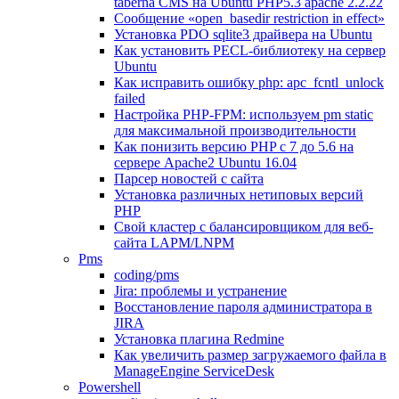
taberna CMS на Ubuntu PHP5.3 apache 2.2.22
Сообщение «open_basedir restriction in effect»
Установка PDO sqlite3 драйвера на Ubuntu
Как установить PECL-библиотеку на сервер
Ubuntu
Как исправить ошибку php: apc_fcntl_unlock
failed
Настройка PHP-FPM: используем pm static
для максимальной производительности
Как понизить версию PHP c 7 до 5.6 на
сервере Apache2 Ubuntu 16.04
Парсер новостей с сайта
Установка различных нетиповых версий
PHP
Свой кластер с балансировщиком для веб-
сайта LAPM/LNPM
Pms
coding/pms
Jira: проблемы и устранение
Восстановление пароля администратора в
JIRA
Установка плагина Redmine
Как увеличить размер загружаемого файла в
ManageEngine ServiceDesk
Powershell