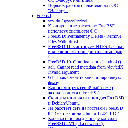
ОС Эльбрус или Linux
Порядок работы с пакетами для ОС
“Эльбрус”
Freebsd
sysadm/opsys/freebsd
Клонирование дисков во FreeBSD,
используя снапшоты ФС
FreeBSD: Permanently Delete / Remove
Files With Shred
FreeBSD 11: монтируем NTFS флешки
и внешние жёсткие диски с помощью
fuse
FreeBSD 10. Ошибка pam_chauthtok()
geli: Cannot read metadata from /dev/adX:
Invalid argument.
GELI как сменить ключ и парольную
фразу
Как посмотреть серийный номер
жесткого диска в FreeBSD
Скрипты инициализации для FreeBSD
и Debian/Ubuntu
Не работает сеть на гостевой FreeBSD
8.4 (хост машина Ubuntu 12.04. LTS)
Коротко о новом драйвере консоли
FreeBSD - VT (aka newcons).