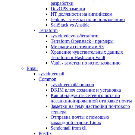
разработки
DevOPS заметки
ИТ должности на английском
Jenkins - заметки по использованию
SaltStack vs Ansible
Terraform
sysadm/devops/terraform
Terraform Openstack - примеры
Миграция состояния в S3
Хранение чувствительных данных
Terraform в Hashicorp Vault
Vault - заметки по использованию
Email
sysadm/email
Common
sysadm/email/common
DKIM ключ создание и установка
Как обнаружить сетевого бота по
несанкционированной отправке почты
Заметки на тему настройки почтового
сервера
Отправка почты с помощью
командной строки Linux
Sendemail from cli
Postfix