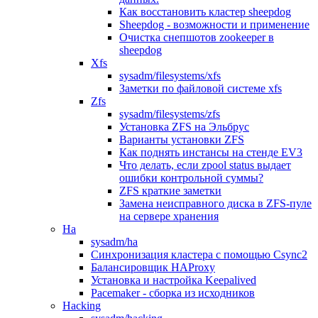
Как восстановить кластер sheepdog
Sheepdog - возможности и применение
Очистка снепшотов zookeeper в
sheepdog
Xfs
sysadm/filesystems/xfs
Заметки по файловой системе xfs
Zfs
sysadm/filesystems/zfs
Установка ZFS на Эльбрус
Варианты установки ZFS
Как поднять инстансы на стенде EV3
Что делать, если zpool status выдает
ошибки контрольной суммы?
ZFS краткие заметки
Замена неисправного диска в ZFS-пуле
на сервере хранения
Ha
sysadm/ha
Синхронизация кластера с помощью Csync2
Балансировщик HAProxy
Установка и настройка Keepalived
Pacemaker - сборка из исходников
Hacking