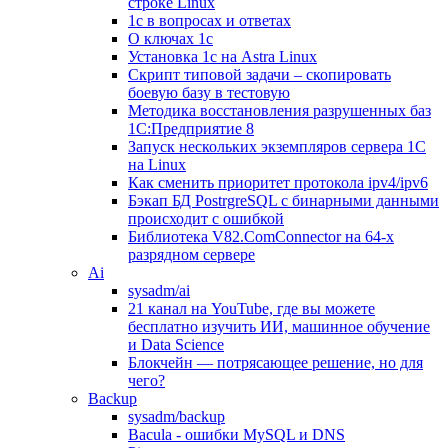
строке Linux
1с в вопросах и ответах
О ключах 1с
Установка 1с на Astra Linux
Скрипт типовой задачи – скопировать
боевую базу в тестовую
Методика восстановления разрушенных баз
1С:Предприятие 8
Запуск нескольких экземпляров сервера 1С
на Linux
Как сменить приоритет протокола ipv4/ipv6
Бэкап БД PostrgreSQL с бинарными данными
происходит с ошибкой
Библиотека V82.ComConnector на 64-х
разрядном сервере
Ai
sysadm/ai
21 канал на YouTube, где вы можете
бесплатно изучить ИИ, машинное обучение
и Data Science
Блокчейн — потрясающее решение, но для
чего?
Backup
sysadm/backup
Bacula - ошибки MySQL и DNS