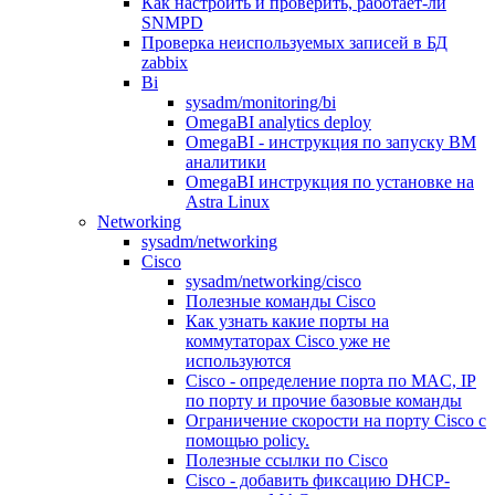
Как настроить и проверить, работает-ли
SNMPD
Проверка неиспользуемых записей в БД
zabbix
Bi
sysadm/monitoring/bi
OmegaBI analytics deploy
OmegaBI - инструкция по запуску ВМ
аналитики
OmegaBI инструкция по установке на
Astra Linux
Networking
sysadm/networking
Cisco
sysadm/networking/cisco
Полезные команды Cisco
Как узнать какие порты на
коммутаторах Cisco уже не
используются
Cisco - определение порта по MAC, IP
по порту и прочие базовые команды
Ограничение скорости на порту Cisco c
помощью policy.
Полезные ссылки по Cisco
Cisco - добавить фиксацию DHCP-