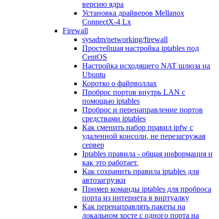
версию ядра
Установка драйверов Mellanox
ConnectX-4 Lx
Firewall
sysadm/networking/firewall
Простейшая настройка iptables под
CentOS
Настройка исходящего NAT шлюза на
Ubuntu
Коротко о файрволлах
Проброс портов внутрь LAN с
помощью iptables
Проброс и перенаправление портов
средствами iptables
Как сменить набор правил ipfw с
удаленной консоли, не перезагружая
сервер
Iptables правила - общая информация и
как это работает.
Как сохранить правила iptables для
автозагрузки
Пример команды iptables для проброса
порта из интернета в виртуалку
Как перенаправлять пакеты на
локальном хосте с одного порта на