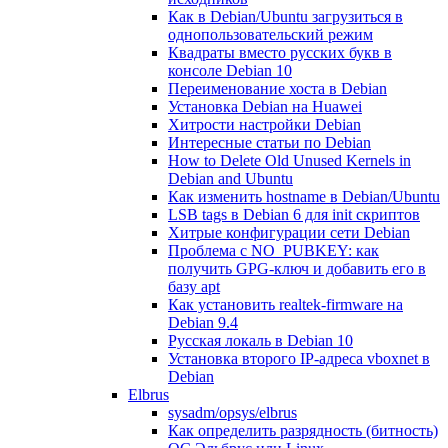
Как в Debian/Ubuntu загрузиться в
однопользовательский режим
Квадраты вместо русских букв в
консоле Debian 10
Переименование хоста в Debian
Установка Debian на Huawei
Хитрости настройки Debian
Интересные статьи по Debian
How to Delete Old Unused Kernels in
Debian and Ubuntu
Как изменить hostname в Debian/Ubuntu
LSB tags в Debian 6 для init скриптов
Хитрые конфигурации сети Debian
Проблема с NO_PUBKEY: как
получить GPG-ключ и добавить его в
базу apt
Как установить realtek-firmware на
Debian 9.4
Русская локаль в Debian 10
Установка второго IP-адреса vboxnet в
Debian
Elbrus
sysadm/opsys/elbrus
Как определить разрядность (битность)