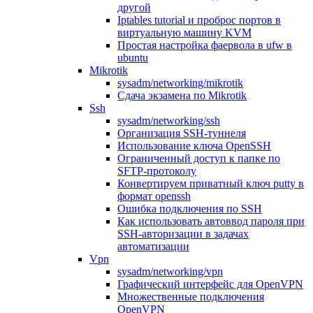
другой
Iptables tutorial и проброс портов в
виртуальную машину KVM
Простая настройка фаервола в ufw в
ubuntu
Mikrotik
sysadm/networking/mikrotik
Сдача экзамена по Mikrotik
Ssh
sysadm/networking/ssh
Организация SSH-туннеля
Использование ключа OpenSSH
Ограниченный доступ к папке по
SFTP-протоколу
Конвертируем приватный ключ putty в
формат openssh
Ошибка подключения по SSH
Как использовать автоввод пароля при
SSH-авторизации в задачах
автоматизации
Vpn
sysadm/networking/vpn
Графический интерфейс для OpenVPN
Множественные подключения
OpenVPN