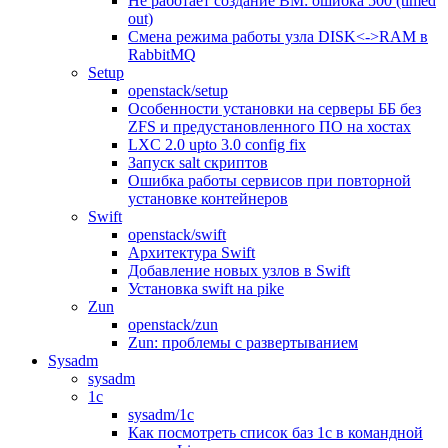
Не работает создание ВМ: ошибка 500 (timed
out)
Смена режима работы узла DISK<->RAM в
RabbitMQ
Setup
openstack/setup
Особенности установки на серверы ББ без
ZFS и предустановленного ПО на хостах
LXC 2.0 upto 3.0 config fix
Запуск salt скриптов
Ошибка работы сервисов при повторной
установке контейнеров
Swift
openstack/swift
Архитектура Swift
Добавление новых узлов в Swift
Установка swift на pike
Zun
openstack/zun
Zun: проблемы с развертыванием
Sysadm
sysadm
1c
sysadm/1c
Как посмотреть список баз 1с в командной