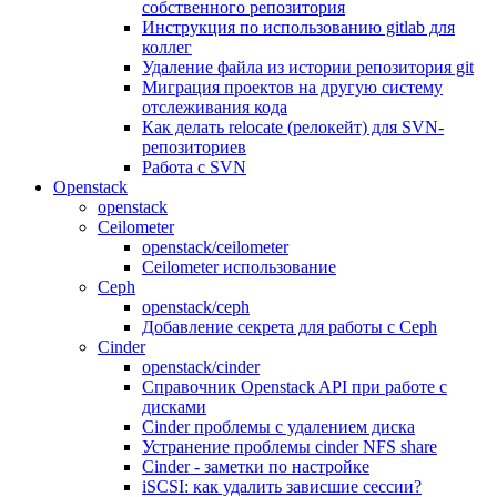
собственного репозитория
Инструкция по использованию gitlab для
коллег
Удаление файла из истории репозитория git
Миграция проектов на другую систему
отслеживания кода
Как делать relocate (релокейт) для SVN-
репозиториев
Работа с SVN
Openstack
openstack
Ceilometer
openstack/ceilometer
Ceilometer использование
Ceph
openstack/ceph
Добавление секрета для работы с Ceph
Cinder
openstack/cinder
Справочник Openstack API при работе с
дисками
Cinder проблемы с удалением диска
Устранение проблемы cinder NFS share
Cinder - заметки по настройке
iSCSI: как удалить зависшие сессии?