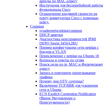
аренды по MAC-адресу
Инструкция для бесперебойной работы
функционала Cisco
Ограничение входящей скорости на
порту коммутатора Cisco c помощью
policy.
Common
sysadm/networking/common
DHCP заметки
Диагностика неисправностей IPMI
DEPO Storm 3450A2RU
Пример конфигурации сети netplan с
бондом и VLAN
Переключение с netplan на Ubuntu 18
Вопросы и ответы по сетям
Поиск цели по ip, MAC и Физическому
адресу
Запись и повторное проигрывание
трафика
Почему дни OTV сочтены?
Включение TCP BBR для ускорения
сети в Ubuntu
ECN Explicit Congestion Notification
(Явное Уведомление о
Перегруженности)