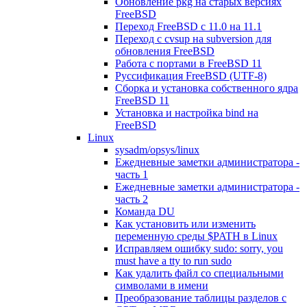
Обновление pkg на старых версиях
FreeBSD
Переход FreeBSD c 11.0 на 11.1
Переход с cvsup на subversion для
обновления FreeBSD
Работа с портами в FreeBSD 11
Руссификация FreeBSD (UTF-8)
Сборка и установка собственного ядра
FreeBSD 11
Установка и настройка bind на
FreeBSD
Linux
sysadm/opsys/linux
Ежедневные заметки администратора -
часть 1
Ежедневные заметки администратора -
часть 2
Команда DU
Как установить или изменить
переменную среды $PATH в Linux
Исправляем ошибку sudo: sorry, you
must have a tty to run sudo
Как удалить файл со специальными
символами в имени
Преобразование таблицы разделов с