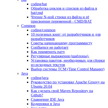
coding/bat
Обработка циклов и списков из файла в
bat/cmd
Чтение N-ной строки из файла и её
присвоение переменной - CMD/BAT
Common
coding/common
10 полезных книг: от разработчиков и для
разработчиков
Советы начинающему программисту
Confluence не работает
Как применить патч
Регулярные выражения (шаблоны).
Установка пакетов, необходимых для сборки
из исходных текстов
Выбор системы TCM (Time Control Manager)
Java
coding/java
Руководство по установке Apache Groovy на
Ubuntu 20.04
Как сделать свой Maven Repository на
Github?
Сравнение IDE Java
Кодировки в Java