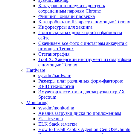
sysadm/hacking
Как удаленно получить доступ к
сохраненным паролям Chrome
Фишинг - онлайн проверка
Как пробить по IP адресу с помощью Termux
Инфоресурсы для хакинга
Поиск скрытых директорий и файлов на
сайте
Скачиваем все фото с инстаграм аккаунта с
помощью Termux
Стеганография
Tool-X: Хакерский инструмент из смартфона
с помощью Termux
Hardware
sysadm/hardware
Размеры плат различных форм-факторов:
RFID технология
Эмулятор кассетника для загрузки игр ZX
Spectrum
Monitoring
sysadm/monitoring
Анализ загрузки диска по приложениям
Elasticsearch
ELK Stack заметки
How to Install Zabbix Agent on CentOS/Ubuntu