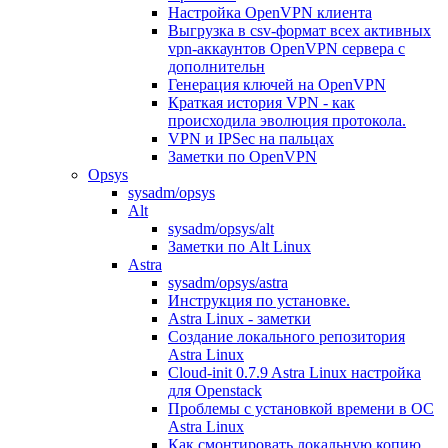
Настройка OpenVPN клиента
Выгрузка в csv-формат всех активных
vpn-аккаунтов OpenVPN сервера с
дополнительн
Генерация ключей на OpenVPN
Краткая история VPN - как
происходила эволюция протокола.
VPN и IPSec на пальцах
Заметки по OpenVPN
Opsys
sysadm/opsys
Alt
sysadm/opsys/alt
Заметки по Alt Linux
Astra
sysadm/opsys/astra
Инструкция по установке.
Astra Linux - заметки
Создание локального репозитория
Astra Linux
Cloud-init 0.7.9 Astra Linux настройка
для Openstack
Проблемы с установкой времени в ОС
Astra Linux
Как смонтировать локальную копию