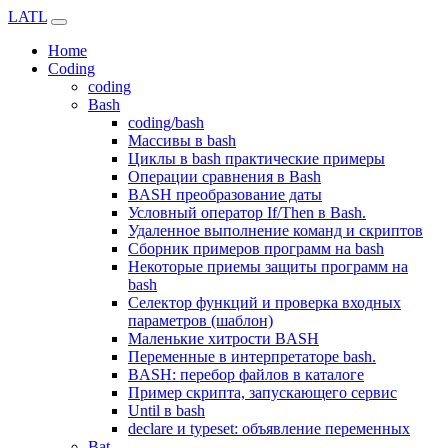
LATL
Home
Coding
coding
Bash
coding/bash
Массивы в bash
Циклы в bash практические примеры
Операции сравнения в Bash
BASH преобразование даты
Условный оператор If/Then в Bash.
Удаленное выполнение команд и скриптов
Сборник примеров программ на bash
Некоторые приемы защиты программ на
bash
Селектор функций и проверка входных
параметров (шаблон)
Маленькие хитрости BASH
Переменные в интерпретаторе bash.
BASH: перебор файлов в каталоге
Пример скрипта, запускающего сервис
Until в bash
declare и typeset: объявление переменных
Bat