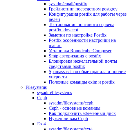
sysadm/email/postfix
Грейлистинг посредством postgrey
Конфигурация postfix для работы через
релей
Тестирование почтового сервера
postfix, dovecot
Заметки по настройке Postfix
Postfix особенности настройки на
mail.ru
Установка Roundcube Composer
Smtp авторизация с postfix
Блокировка нежелательной почты
средствами postfix
Spamassassin особые правила и прочие
хитрости
Полезные команды exim и postfix
Filesystems
sysadm/filesystems
Ceph
sysadm/filesystems/ceph
Ceph - основные команды
Как подключить эфемерный диск
Нужен ли вам Ceph
Ext4
sysadm/filesystems/ext4