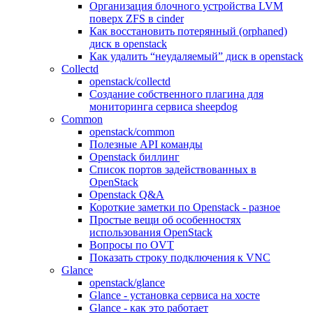
Организация блочного устройства LVM
поверх ZFS в cinder
Как восстановить потерянный (orphaned)
диск в openstack
Как удалить “неудаляемый” диск в openstack
Collectd
openstack/collectd
Создание собственного плагина для
мониторинга сервиса sheepdog
Common
openstack/common
Полезные API команды
Openstack биллинг
Список портов задействованных в
OpenStack
Openstack Q&A
Короткие заметки по Openstack - разное
Простые вещи об особенностях
использования OpenStack
Вопросы по OVT
Показать строку подключения к VNC
Glance
openstack/glance
Glance - установка сервиса на хосте
Glance - как это работает