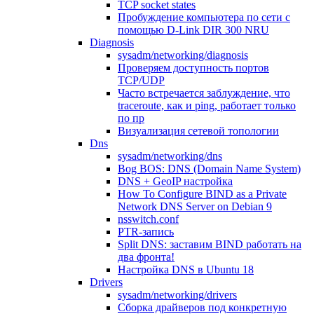
TCP socket states
Пробуждение компьютера по сети с
помощью D-Link DIR 300 NRU
Diagnosis
sysadm/networking/diagnosis
Проверяем доступность портов
TCP/UDP
Часто встречается заблуждение, что
traceroute, как и ping, работает только
по пр
Визуализация сетевой топологии
Dns
sysadm/networking/dns
Bog BOS: DNS (Domain Name System)
DNS + GeoIP настройка
How To Configure BIND as a Private
Network DNS Server on Debian 9
nsswitch.conf
PTR-запись
Split DNS: заставим BIND работать на
два фронта!
Настройка DNS в Ubuntu 18
Drivers
sysadm/networking/drivers
Сборка драйверов под конкретную