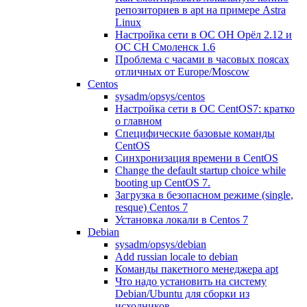
репозиториев в apt на примере Astra
Linux
Настройка сети в ОС ОН Орёл 2.12 и
ОС СН Смоленск 1.6
Проблема с часами в часовых поясах
отличных от Europe/Moscow
Centos
sysadm/opsys/centos
Настройка сети в ОС CentOS7: кратко
о главном
Специфические базовые команды
CentOS
Синхронизация времени в CentOS
Change the default startup choice while
booting up CentOS 7.
Загрузка в безопасном режиме (single,
resque) Centos 7
Установка локали в Centos 7
Debian
sysadm/opsys/debian
Add russian locale to debian
Команды пакетного менеджера apt
Что надо установить на систему
Debian/Ubuntu для сборки из
исходников