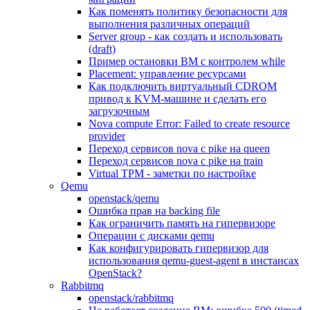
Как поменять политику безопасности для
выполнения различных операций
Server group - как создать и использовать
(draft)
Пример остановки ВМ с контролем while
Placement: управление ресурсами
Как подключить виртуальный CDROM
привод к KVM-машине и сделать его
загрузочным
Nova compute Error: Failed to create resource
provider
Переход сервисов nova с pike на queen
Переход сервисов nova с pike на train
Virtual TPM - заметки по настройке
Qemu
openstack/qemu
Ошибка прав на backing file
Как ограничить память на гипервизоре
Операции с дисками qemu
Как конфигурировать гипервизор для
использования qemu-guest-agent в инстансах
OpenStack?
Rabbitmq
openstack/rabbitmq