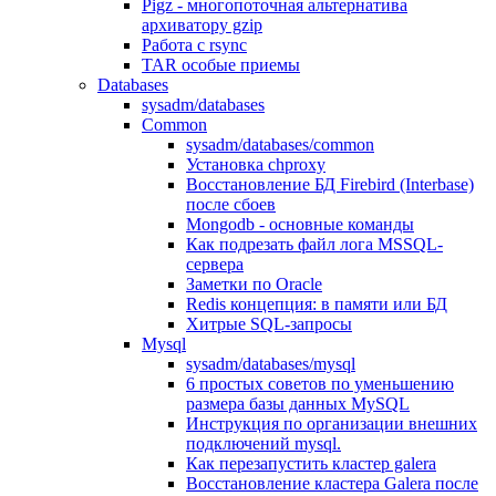
Pigz - многопоточная альтернатива
архиватору gzip
Работа с rsync
TAR особые приемы
Databases
sysadm/databases
Common
sysadm/databases/common
Установка chproxy
Восстановление БД Firebird (Interbase)
после сбоев
Mongodb - основные команды
Как подрезать файл лога MSSQL-
сервера
Заметки по Oracle
Redis концепция: в памяти или БД
Хитрые SQL-запросы
Mysql
sysadm/databases/mysql
6 простых советов по уменьшению
размера базы данных MySQL
Инструкция по организации внешних
подключений mysql.
Как перезапустить кластер galera
Восстановление кластера Galera после