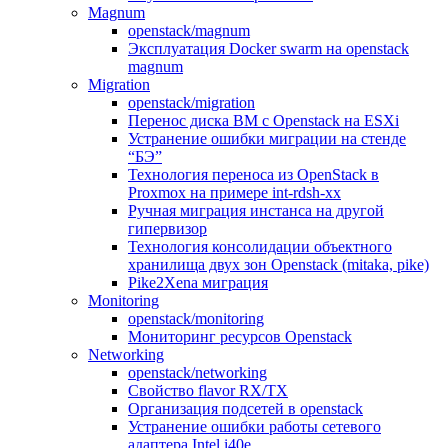
Magnum
openstack/magnum
Эксплуатация Docker swarm на openstack
magnum
Migration
openstack/migration
Перенос диска ВМ с Openstack на ESXi
Устранение ошибки миграции на стенде
“БЭ”
Технология переноса из OpenStack в
Proxmox на примере int-rdsh-xx
Ручная миграция инстанса на другой
гипервизор
Технология консолидации объектного
хранилища двух зон Openstack (mitaka, pike)
Pike2Xena миграция
Monitoring
openstack/monitoring
Мониторинг ресурсов Openstack
Networking
openstack/networking
Свойство flavor RX/TX
Организация подсетей в openstack
Устранение ошибки работы сетевого
адаптера Intel i40e