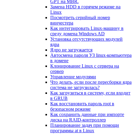
GPT на MBR.
Замена HDD в горячем режиме на
Linux
Посмотреть серийный номер
винчестера
Как интегрировать Linux-машину в
среду домена Windows AD
Установка отсутствующих модулей
ядра
Ядро не загружается
Автосмена пароля УЗ linux-компьютера
в домене
Клонирование Linux с сервера на
сервер
Управление модулями
Что делать, если после пересборки ядра
система не загрузилась?
Как загрузиться в систему, если входит
в GRUB
Как восстановить пароль root в
безопасном режиме
Как сохранить данные при импорте
диска на RAID-контроллер
Планирование задач при помощи
программы at в Linux