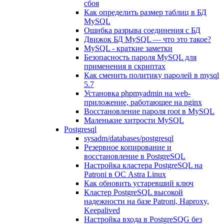
сбоя
Как определить размер таблиц в БД
MySQL
Ошибка разрыва соединения с БД
Движок БД MySQL — что это такое?
MySQL - краткие заметки
Безопасность пароля MySQL для
применения в скриптах
Как сменить политику паролей в mysql
5.7
Установка phpmyadmin на web-
приложение, работающее на nginx
Восстановление пароля root в MySQL
Маленькие хитрости MySQL
Postgresql
sysadm/databases/postgresql
Резервное копирование и
восстановление в PostgreSQL
Настройка кластера PostgreSQL на
Patroni в ОС Astra Linux
Как обновить устаревший ключ
Кластер PostgreSQL высокой
надежности на базе Patroni, Haproxy,
Keepalived
Настройка входа в PostgreSQG без