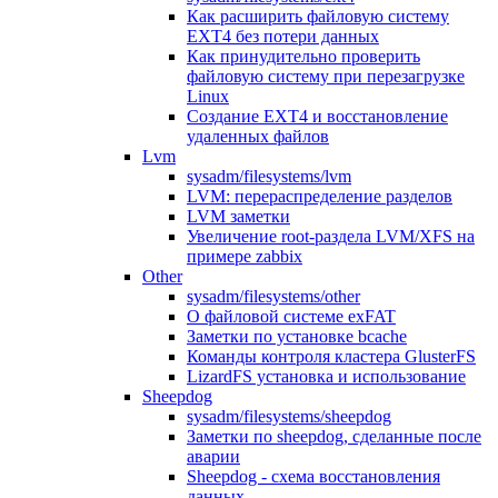
Как расширить файловую систему
EXT4 без потери данных
Как принудительно проверить
файловую систему при перезагрузке
Linux
Создание EXT4 и восстановление
удаленных файлов
Lvm
sysadm/filesystems/lvm
LVM: перераспределение разделов
LVM заметки
Увеличение root-раздела LVM/XFS на
примере zabbix
Other
sysadm/filesystems/other
О файловой системе exFAT
Заметки по установке bcache
Команды контроля кластера GlusterFS
LizardFS установка и использование
Sheepdog
sysadm/filesystems/sheepdog
Заметки по sheepdog, сделанные после
аварии
Sheepdog - схема восстановления
данных.