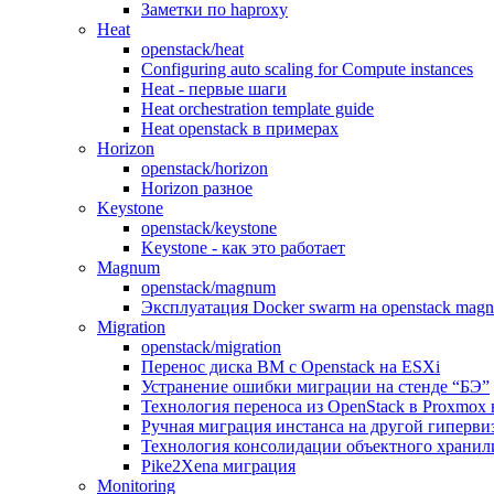
Заметки по haproxy
Heat
openstack/heat
Configuring auto scaling for Compute instances
Heat - первые шаги
Heat orchestration template guide
Heat openstack в примерах
Horizon
openstack/horizon
Horizon разное
Keystone
openstack/keystone
Keystone - как это работает
Magnum
openstack/magnum
Эксплуатация Docker swarm на openstack mag
Migration
openstack/migration
Перенос диска ВМ с Openstack на ESXi
Устранение ошибки миграции на стенде “БЭ”
Технология переноса из OpenStack в Proxmox н
Ручная миграция инстанса на другой гиперви
Технология консолидации объектного хранилищ
Pike2Xena миграция
Monitoring