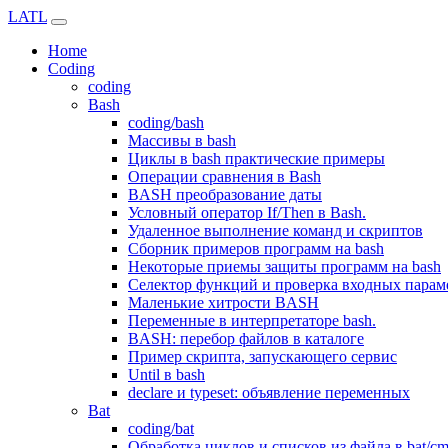
LATL
Home
Coding
coding
Bash
coding/bash
Массивы в bash
Циклы в bash практические примеры
Операции сравнения в Bash
BASH преобразование даты
Условный оператор If/Then в Bash.
Удаленное выполнение команд и скриптов
Сборник примеров программ на bash
Некоторые приемы защиты программ на bash
Селектор функций и проверка входных парам
Маленькие хитрости BASH
Переменные в интерпретаторе bash.
BASH: перебор файлов в каталоге
Пример скрипта, запускающего сервис
Until в bash
declare и typeset: объявление переменных
Bat
coding/bat
Обработка циклов и списков из файла в bat/c