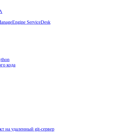
RA
anageEngine ServiceDesk
ython
го кода
т на удаленный git-сервер