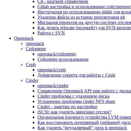
Git - краткий справочник
Gitlab настройка и использование собственно
Инструкция по использованию gitlab для колл
Удаление файла из истории репозитория git
Миграция проектов на другую систему отсле
Как делать relocate (релокейт) для SVN-репоз
Работа с SVN
Openstack
openstack
Ceilometer
openstack/ceilometer
Ceilometer использование
Ceph
openstack/ceph
Добавление секрета для работы с Ceph
Cinder
openstack/cinder
Справочник Openstack API при работе с диск
Cinder проблемы с удалением диска
Устранение проблемы cinder NFS share
Cinder - заметки по настройке
iSCSI: как удалить зависшие сессии?
Организация блочного устройства LVM поверх
Как восстановить потерянный (orphaned) диск 
Как удалить “неудаляемый” диск в openstack