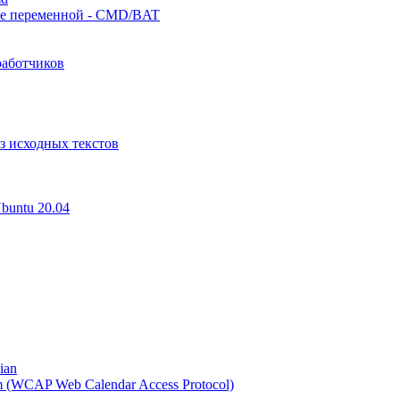
ние переменной - CMD/BAT
работчиков
з исходных текстов
buntu 20.04
ian
m (WCAP Web Calendar Access Protocol)