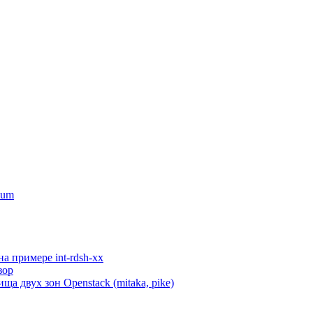
num
а примере int-rdsh-xx
зор
а двух зон Openstack (mitaka, pike)