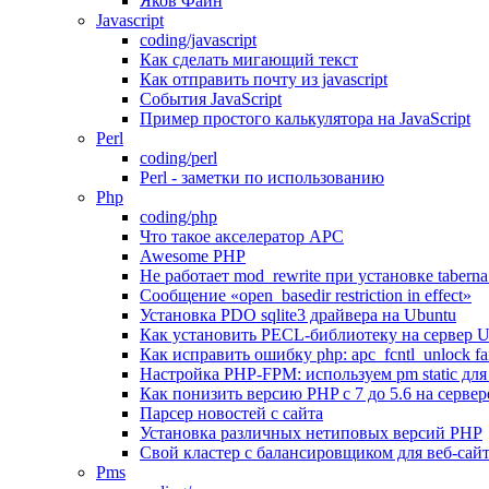
Яков Файн
Javascript
coding/javascript
Как сделать мигающий текст
Как отправить почту из javascript
События JavaScript
Пример простого калькулятора на JavaScript
Perl
coding/perl
Perl - заметки по использованию
Php
coding/php
Что такое акселератор APC
Awesome PHP
Не работает mod_rewrite при установке tabern
Сообщение «open_basedir restriction in effect»
Установка PDO sqlite3 драйвера на Ubuntu
Как установить PECL-библиотеку на сервер U
Как исправить ошибку php: apc_fcntl_unlock fa
Настройка PHP-FPM: используем pm static дл
Как понизить версию PHP c 7 до 5.6 на сервер
Парсер новостей с сайта
Установка различных нетиповых версий PHP
Свой кластер с балансировщиком для веб-с
Pms