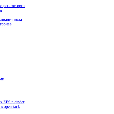
го репозитория
ег
живания кода
иториев
ами
 ZFS в cinder
в openstack