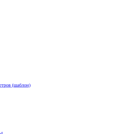
етров (шаблон)
md