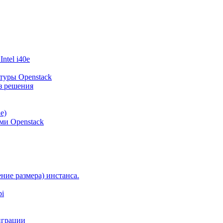
ntel i40e
туры Openstack
з решения
e)
и Openstack
ение размера) инстанса.
pi
играции