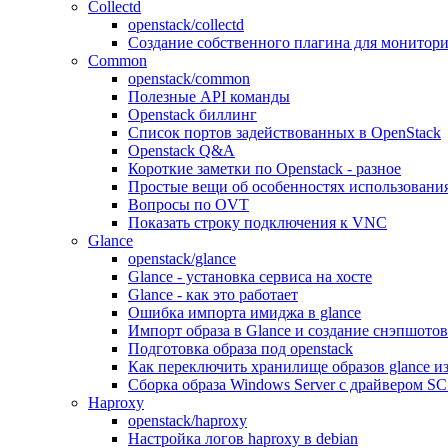
Collectd
openstack/collectd
Создание собственного плагина для монитори
Common
openstack/common
Полезные API команды
Openstack биллинг
Список портов задействованных в OpenStack
Openstack Q&A
Короткие заметки по Openstack - разное
Простые вещи об особенностях использовани
Вопросы по OVT
Показать строку подключения к VNC
Glance
openstack/glance
Glance - установка сервиса на хосте
Glance - как это работает
Ошибка импорта имиджа в glance
Импорт образа в Glance и создание снэпшотов
Подготовка образа под openstack
Как переключить хранилище образов glance и
Сборка образа Windows Server с драйвером SC
Haproxy
openstack/haproxy
Настройка логов haproxy в debian