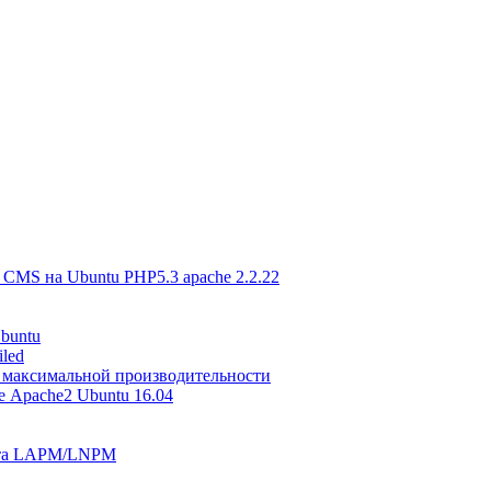
a CMS на Ubuntu PHP5.3 apache 2.2.22
buntu
iled
я максимальной производительности
е Apache2 Ubuntu 16.04
айта LAPM/LNPM