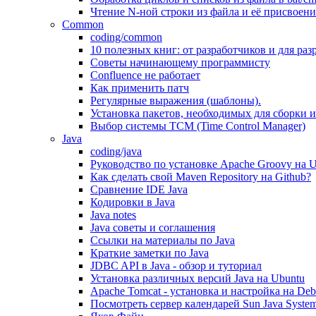
Чтение N-ной строки из файла и её присвое
Common
coding/common
10 полезных книг: от разработчиков и для раз
Советы начинающему программисту
Confluence не работает
Как применить патч
Регулярные выражения (шаблоны).
Установка пакетов, необходимых для сборки и
Выбор системы TCM (Time Control Manager)
Java
coding/java
Руководство по установке Apache Groovy на U
Как сделать свой Maven Repository на Github?
Сравнение IDE Java
Кодировки в Java
Java notes
Java советы и соглашения
Ссылки на материалы по Java
Краткие заметки по Java
JDBC API в Java - обзор и туториал
Установка различных версий Java на Ubuntu
Apache Tomcat - установка и настройка на Deb
Посмотреть сервер календарей Sun Java Syste