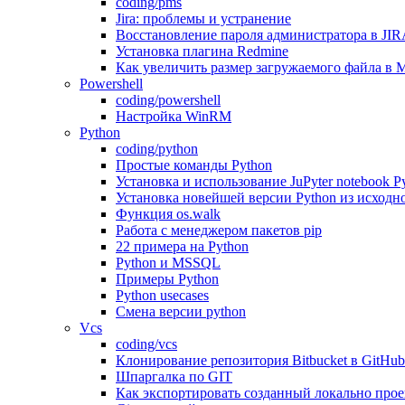
coding/pms
Jira: проблемы и устранение
Восстановление пароля администратора в JI
Установка плагина Redmine
Как увеличить размер загружаемого файла в M
Powershell
coding/powershell
Настройка WinRM
Python
coding/python
Простые команды Python
Установка и использование JuPyter notebook P
Установка новейшей версии Python из исходно
Функция os.walk
Работа с менеджером пакетов pip
22 примера на Python
Python и MSSQL
Примеры Python
Python usecases
Смена версии python
Vcs
coding/vcs
Клонирование репозитория Bitbucket в GitHub
Шпаргалка по GIT
Как экспортировать созданный локально проек