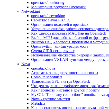
openstack/monitoring
Мониторинг ресурсов Openstack
Networking
openstack/networking
Свойство flavor RX/TX
Организация подсетей в openstack
Устранение ошибки работы сетевого адаптера I
Как удалось избежать MAC flap на Openstack
Выбор MTU для работы облачной инфраструк
Neutron FAQ - вопросы, проблемы и методы и
Openvswitch - конфигурация хоста
Смена CIDR сети provider
Использование множества очередей (multiqueu
Организация VXLAN-туннеля между проектам
Nova
openstack/nova
Агрегаты, зоны доступности и регионы
Compute schedulers
Трансляция GPU внутрь OpenStack
Что делать, если не работает миграция (измен
Как перенести инстанс в другой проект?
MySQL “Too many connections” ошибка nova-a
Nova - краткие заметки
Metadata
Как восстановить инстанс после неудачной м