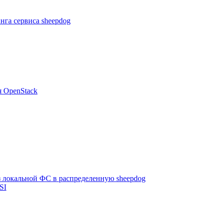
нга сервиса sheepdog
я OpenStack
з локальной ФС в распределенную sheepdog
SI